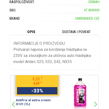
RASPOLOŽIVOST:
ODMAH
SKU:
XT AN9009
BRAND:
UNBRANDED CEE
OPIS
DOSTAVA I POVRAT
INFORMACIJE O PROIZVODU:
Pretvarač napona za korištenje hladnjaka na
230V sa stezaljkom za utičnicu auto hladnjaka
model Antarc S25, S32, S42, NX35
€
3,22
€
4,80
-
33
%
Antifriz al extra crveni
An
G12+ (1L)
G