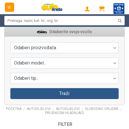
Skip
to
content
Pretraži:
Odaberite svoje vozilo
Odaberi proizvođača
Odaberi model...
Odaberi tip...
Traži
POČETNA
AUTODIJELOVI
AUTODIJELOVI
SLOBODNO VRIJEME
/
/
/
/
PRIJENOSNI HLADNJACI
FILTER