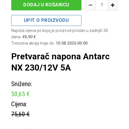
Količina
-
+
DODAJ U KOŠARICU
UPIT O PROIZVODU
Najniža cijena po kojoj je proizvod prodan u zadnjih 30
dana:
49,90 €
Trenutna akcija traje do:
10.08.2026 00:00
.
Pretvarač napona Antarc
NX 230/12V 5A
Sniženo:
50,65 €
Cijena:
75,60 €