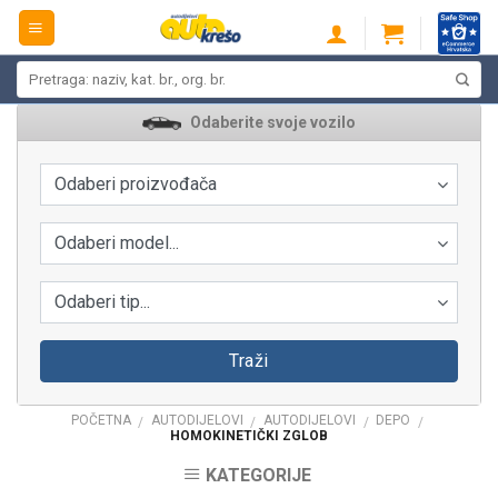
Skip
to
content
Pretraži:
Odaberite svoje vozilo
Odaberi proizvođača
Odaberi model...
Odaberi tip...
Traži
POČETNA
AUTODIJELOVI
AUTODIJELOVI
DEPO
/
/
/
/
HOMOKINETIČKI ZGLOB
KATEGORIJE