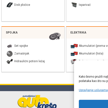
Disk pločice
Isparivač
SPOJKA
ELEKTRIKA
Set spojke
Akumulatori (prema vo
Zamašnjak
Akumulatori (lista)
Hidraulični potisni ležaj
Balast xenon žarulje
Kako bismo pružili naj
podataka kao što su po
Upravljanje uslugama
Online web
proizvođača r