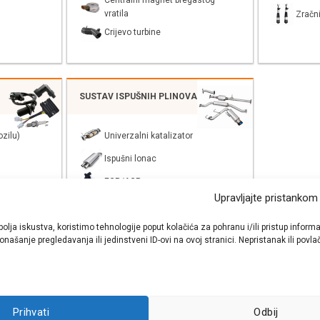
Centralni magnet bregastog
vratila
Zračni
Crijevo turbine
SUSTAV ISPUŠNIH PLINOVA
zilu)
Univerzalni katalizator
Ispušni lonac
EGR/AGR
Upravljajte pristankom
bolja iskustva, koristimo tehnologije poput kolačića za pohranu i/ili pristup inf
našanje pregledavanja ili jedinstveni ID-ovi na ovoj stranici. Nepristanak ili pov
shop autodijelova
- Auto Krešo - preko 200 svjetski poznatih i prizna
Prihvati
Odbij
ezervnih dijelova za sve vrste i tipove osobnih i lakih teretnih vozila.