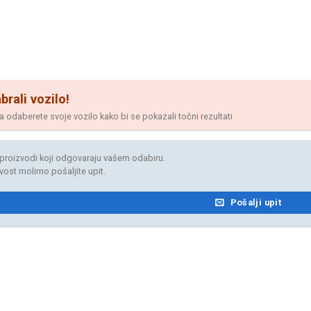
brali vozilo!
odaberete svoje vozilo kako bi se pokazali točni rezultati
proizvodi koji odgovaraju vašem odabiru.
jivost molimo pošaljite upit.
Pošalji upit