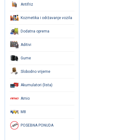
Antifriz
Kozmetika i održavanje vozila
Dodatna oprema
Aditivi
Gume
Slobodno vrijeme
Akumulatori (lista)
Amio
M8
POSEBNA PONUDA