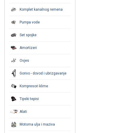
Komplet kanalnog remena
Pumpa vode
Set spojke
Amortizeri
Ovjes
Gorivo - dovod i ubrizgavanje
Kompresori klime
Tipski tepisi
Alati
Motorna ulja i maziva