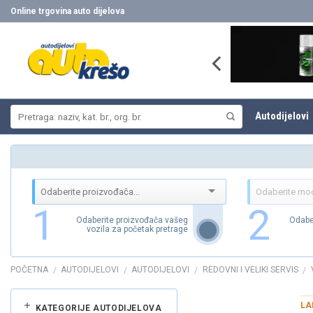
Skip
Online trgovina auto dijelova
to
content
Pretraži:
Autodijelovi
1
2
Odaberite proizvođača vašeg
Odabe
vozila za početak pretrage
POČETNA
AUTODIJELOVI
AUTODIJELOVI
REDOVNI I VELIKI SERVIS
/
/
/
/
LA
KATEGORIJE AUTODIJELOVA