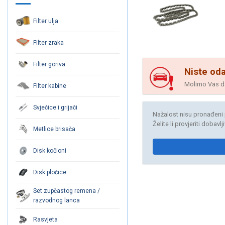
Filter ulja
Filter zraka
Filter goriva
Niste oda
Molimo Vas da 
Filter kabine
Svjećice i grijači
Nažalost nisu pronađeni 
Želite li provjeriti dobavl
Metlice brisača
Disk kočioni
Disk pločice
Set zupčastog remena /
razvodnog lanca
Rasvjeta