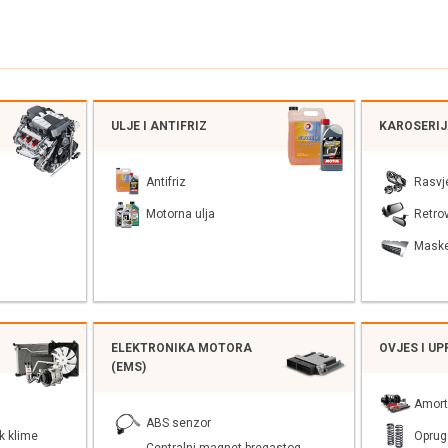
ULJE I ANTIFRIZ
KAROSERI
Antifriz
Rasvj
Motorna ulja
Retrov
Mask
ELEKTRONIKA MOTORA
OVJES I U
(EMS)
Amort
ABS senzor
k klime
Oprug