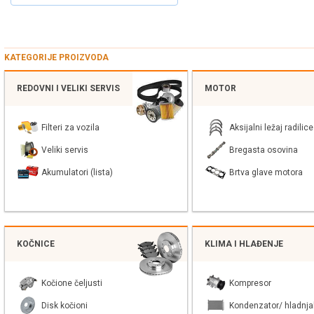
KATEGORIJE PROIZVODA
REDOVNI I VELIKI SERVIS
MOTOR
Filteri za vozila
Aksijalni ležaj radilice
Veliki servis
Bregasta osovina
Akumulatori (lista)
Brtva glave motora
KOČNICE
KLIMA I HLAĐENJE
Kočione čeljusti
Kompresor
Disk kočioni
Kondenzator/ hladnja