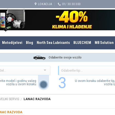
LOKACIJA
01/ 30 30 300
Motodijelovi
Blog
North Sea Lubricants
BLUECHEM
M8 Solution
Odaberite svoje vozilo
3
rite model i godinu vašeg
U ovom koraku odaberite tip
vozila u ovom koraku
vozila 
VELIKI SERVIS
LANAC RAZVODA
/
NAC RAZVODA