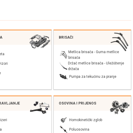
JA
BRISAČI
Metlica brisača - Guma metlice
eta
brisača
Držač metlice brisača - Uležištenje
izori
držača
e
Pumpa za tekućinu za pranje
PRAVLJANJE
OSOVINA I PRIJENOS
izeri
Homokinetički zglob
a
Poluosovina