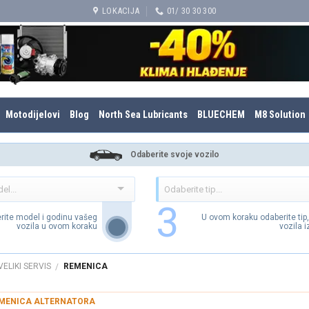
LOKACIJA
01/ 30 30 300
Motodijelovi
Blog
North Sea Lubricants
BLUECHEM
M8 Solution
Odaberite svoje vozilo
3
rite model i godinu vašeg
U ovom koraku odaberite tip
vozila u ovom koraku
vozila 
VELIKI SERVIS
REMENICA
/
MENICA ALTERNATORA