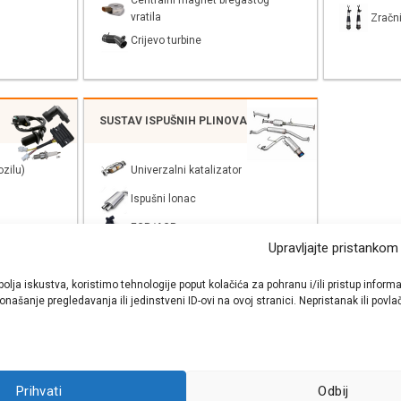
Centralni magnet bregastog
vratila
Zračni
Crijevo turbine
SUSTAV ISPUŠNIH PLINOVA
zilu)
Univerzalni katalizator
Ispušni lonac
EGR/AGR
Upravljajte pristankom
bolja iskustva, koristimo tehnologije poput kolačića za pohranu i/ili pristup inf
našanje pregledavanja ili jedinstveni ID-ovi na ovoj stranici. Nepristanak ili pov
shop autodijelova
- Auto Krešo - preko 200 svjetski poznatih i prizna
Prihvati
Odbij
ezervnih dijelova za sve vrste i tipove osobnih i lakih teretnih vozila.