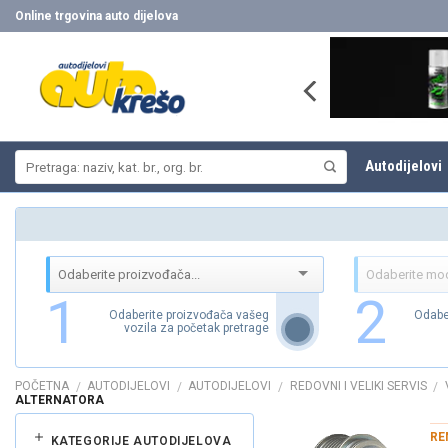
Skip
Online trgovina auto dijelova
to
content
Pretraži:
Autodijelovi
1
2
Odaberite proizvođača vašeg
Odabe
vozila za početak pretrage
POČETNA
AUTODIJELOVI
AUTODIJELOVI
REDOVNI I VELIKI SERVIS
/
/
/
/
ALTERNATORA
RE
KATEGORIJE AUTODIJELOVA