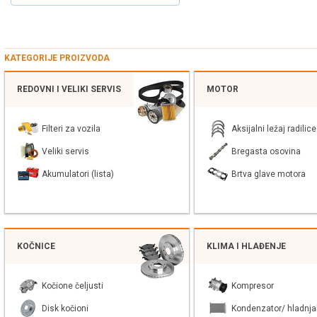
KATEGORIJE PROIZVODA
REDOVNI I VELIKI SERVIS
MOTOR
Filteri za vozila
Aksijalni ležaj radilice
Veliki servis
Bregasta osovina
Akumulatori (lista)
Brtva glave motora
KOČNICE
KLIMA I HLAĐENJE
Kočione čeljusti
Kompresor
Disk kočioni
Kondenzator/ hladnja