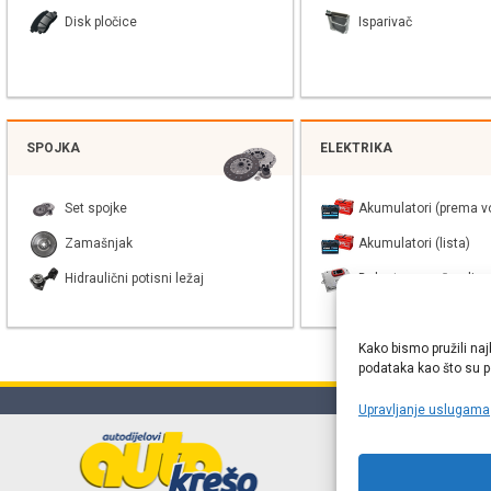
Disk pločice
Isparivač
SPOJKA
ELEKTRIKA
Set spojke
Akumulatori (prema vo
Zamašnjak
Akumulatori (lista)
Hidraulični potisni ležaj
Balast xenon žarulje
Kako bismo pružili naj
podataka kao što su po
Upravljanje uslugama
Online web
proizvođača r