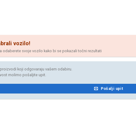
brali vozilo!
odaberete svoje vozilo kako bi se pokazali točni rezultati
proizvodi koji odgovaraju vašem odabiru.
jivost molimo pošaljite upit.
Pošalji upit