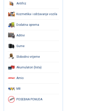
Antifriz
Kozmetika i održavanje vozila
Dodatna oprema
Aditivi
Gume
Slobodno vrijeme
Akumulatori (lista)
Amio
M8
POSEBNA PONUDA