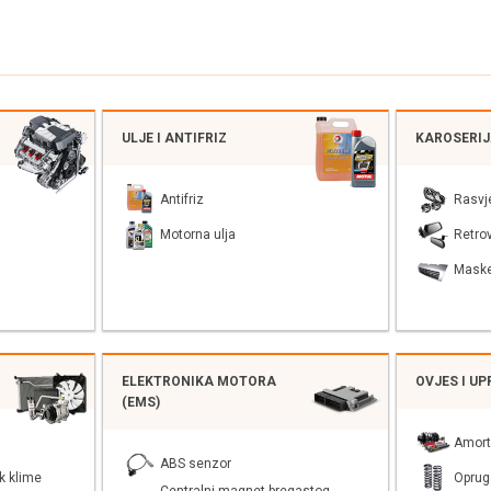
ULJE I ANTIFRIZ
KAROSERI
Antifriz
Rasvj
Motorna ulja
Retrov
Mask
ELEKTRONIKA MOTORA
OVJES I U
(EMS)
Amort
ABS senzor
k klime
Oprug