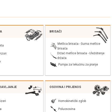
JA
BRISAČI
Metlica brisača - Guma metlice
eta
brisača
Držač metlice brisača - Uležištenje
izori
držača
e
Pumpa za tekućinu za pranje
PRAVLJANJE
OSOVINA I PRIJENOS
izeri
Homokinetički zglob
a
Poluosovina