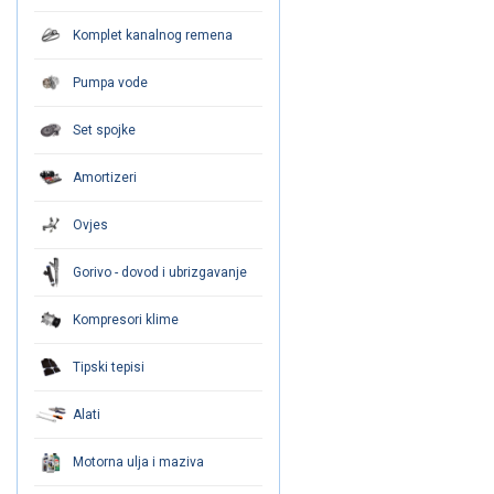
Komplet kanalnog remena
Pumpa vode
Set spojke
Amortizeri
Ovjes
Gorivo - dovod i ubrizgavanje
Kompresori klime
Tipski tepisi
Alati
Motorna ulja i maziva