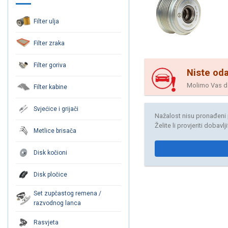
Filter ulja
Filter zraka
Filter goriva
Niste oda
Molimo Vas da 
Filter kabine
Svjećice i grijači
Nažalost nisu pronađeni 
Želite li provjeriti dobavl
Metlice brisača
Disk kočioni
Disk pločice
Set zupčastog remena /
razvodnog lanca
Rasvjeta