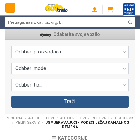
Skip
to
content
Pretraži:
Odaberite svoje vozilo
Odaberi proizvođača
Odaberi model...
Odaberi tip...
Traži
POČETNA
AUTODIJELOVI
AUTODIJELOVI
REDOVNI I VELIKI SERVIS
/
/
/
VELIKI SERVIS
USMJERAVAJUĆI - VODEĆI LEŽAJ KANALNOG
/
/
REMENA
KATEGORIJE