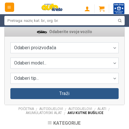
Skip
to
content
Pretraži:
Odaberite svoje vozilo
Odaberi proizvođača
Odaberi model...
Odaberi tip...
Traži
POČETNA
AUTODIJELOVI
AUTODIJELOVI
ALATI
/
/
/
/
AKUMULATORSKI ALAT
AKU KUTNE BUŠILICE
/
KATEGORIJE