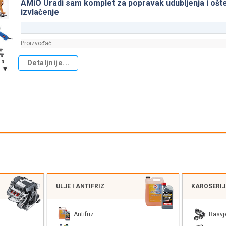
AMiO Uradi sam komplet za popravak udubljenja i ošt
izvlačenje
Proizvođač:
Detaljnije...
ULJE I ANTIFRIZ
KAROSERI
Antifriz
Rasvj