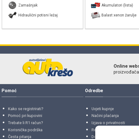
Zamašnjak
Akumulatori (lista)
Hidraulični potisni ležaj
Balast xenon žarulje
Online web
proizvođača r
Pomoć
Odredbe
Kako se registrirati?
Uvjeti kupnje
Pomoć pri kupovini
Načini plaćanja
Trebate li R1 račun?
Izjava o privatnosti
Korisnička podrška
Reklamacije
i
povrati
Česta pitanja
Dostava i isporuke