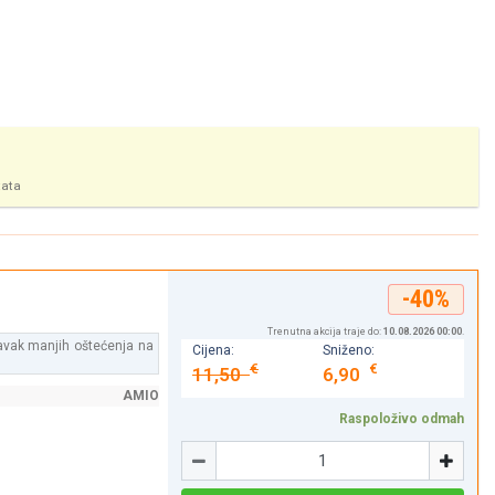
tata
-40%
Trenutna akcija traje do:
10.08.2026 00:00
.
ravak manjih oštećenja na
Cijena:
Sniženo:
€
€
11,50
6,90
AMIO
Raspoloživo odmah
Količina
-
+