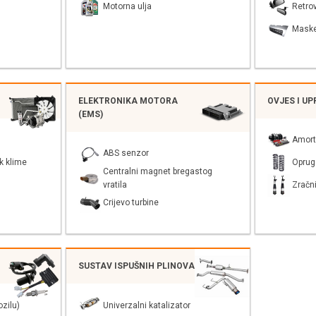
Motorna ulja
Retrov
Mask
ELEKTRONIKA MOTORA
OVJES I U
(EMS)
Amort
ABS senzor
k klime
Oprug
Centralni magnet bregastog
vratila
Zračni
Crijevo turbine
SUSTAV ISPUŠNIH PLINOVA
zilu)
Univerzalni katalizator