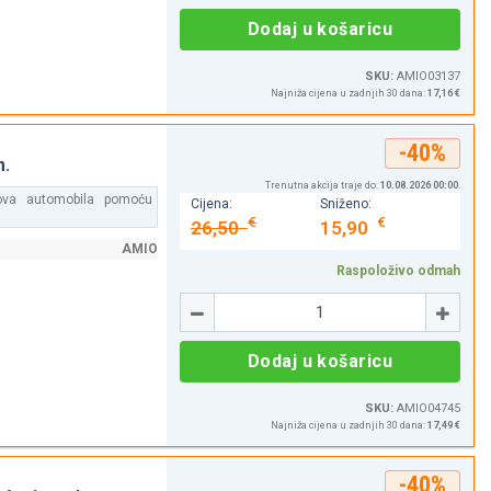
Dodaj u košaricu
SKU:
AMIO03137
Najniža cijena u zadnjih 30 dana:
17,16 €
-40%
m.
Trenutna akcija traje do:
10.08.2026 00:00
.
elova automobila pomoću
Cijena:
Sniženo:
€
€
26,50
15,90
AMIO
Raspoloživo odmah
Količina
-
+
Dodaj u košaricu
SKU:
AMIO04745
Najniža cijena u zadnjih 30 dana:
17,49 €
-40%