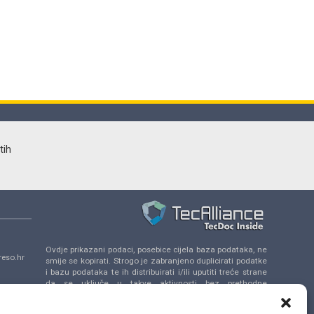
tih
Ovdje prikazani podaci, posebice cijela baza podataka, ne
eso.hr
smije se kopirati. Strogo je zabranjeno duplicirati podatke
i bazu podataka te ih distribuirati i/ili uputiti treće strane
da se uključe u takve aktivnosti bez prethodne
a 14,
suglasnosti TecAlliance.