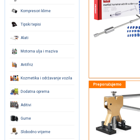
Kompresori klime
Tipski tepisi
Alati
Motorna ulja i maziva
Antifriz
Kozmetika i održavanje vozila
Dodatna oprema
Aditivi
Gume
Slobodno vrijeme