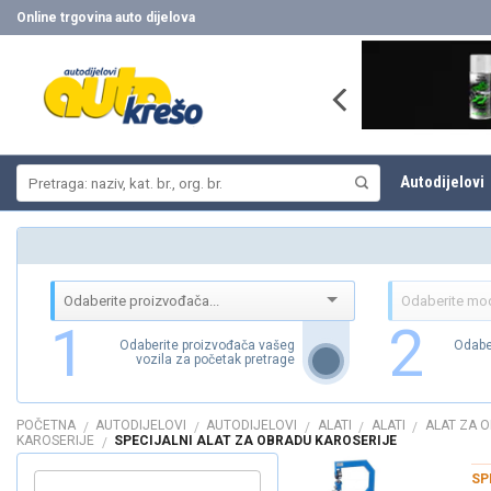
Skip
Online trgovina auto dijelova
to
content
Pretraži:
Autodijelovi
1
2
Odaberite proizvođača vašeg
Odabe
vozila za početak pretrage
POČETNA
AUTODIJELOVI
AUTODIJELOVI
ALATI
ALATI
ALAT ZA 
/
/
/
/
/
KAROSERIJE
SPECIJALNI ALAT ZA OBRADU KAROSERIJE
/
SP