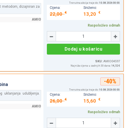
Trenutna akcija traje do:
10.08.2026 00:00
.
DR metodom, dizajniran za
Cijena:
Sniženo:
€
€
22,00
13,20
AMIO
Raspoloživo odmah
Količina
-
+
Dodaj u košaricu
SKU:
AMIO04597
Najniža cijena u zadnjih 30 dana:
14,52 €
-40%
bina
Trenutna akcija traje do:
10.08.2026 00:00
.
g uklanjanja udubljenja.
Cijena:
Sniženo:
€
€
26,00
15,60
AMIO
Raspoloživo odmah
Količina
-
+