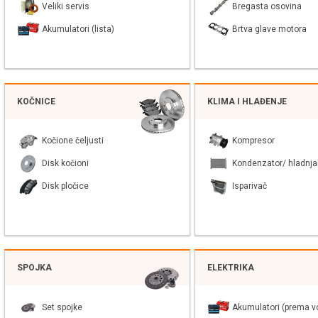
Veliki servis
Bregasta osovina
Akumulatori (lista)
Brtva glave motora
KOČNICE
KLIMA I HLAĐENJE
Kočione čeljusti
Kompresor
Disk kočioni
Kondenzator/ hladnja
Disk pločice
Isparivač
SPOJKA
ELEKTRIKA
Set spojke
Akumulatori (prema vo