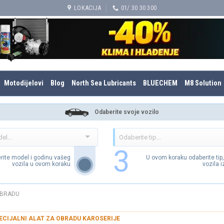
LOKACIJA
01/ 30 30 300
Motodijelovi
Blog
North Sea Lubricants
BLUECHEM
M8 Solution
Odaberite svoje vozilo
3
rite model i godinu vašeg
U ovom koraku odaberite tip
vozila u ovom koraku
vozila 
OBRADU
ECIJALNI ALAT ZA OBRADU KAROSERIJE