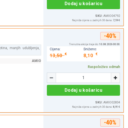
Dodaj u košaricu
SKU:
AMIO04792
Najniža cijena u zadnjih 30 dana:
7,59 €
-40%
Trenutna akcija traje do:
10.08.2026 00:00
.
tina, manjih udubljenja,
Cijena:
Sniženo:
€
€
13,50
8,10
AMIO
Raspoloživo odmah
Količina
-
+
Dodaj u košaricu
SKU:
AMIO02834
Najniža cijena u zadnjih 30 dana:
8,91 €
-40%