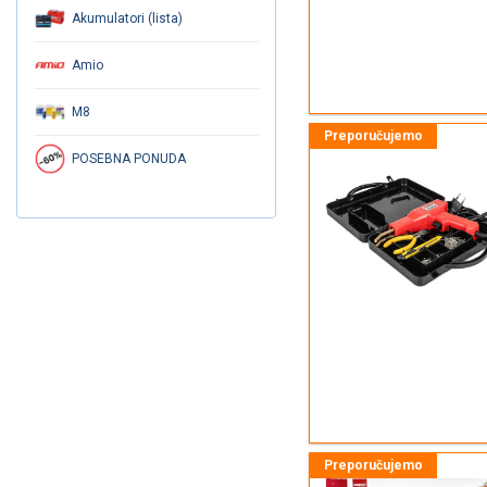
Akumulatori (lista)
Amio
M8
POSEBNA PONUDA