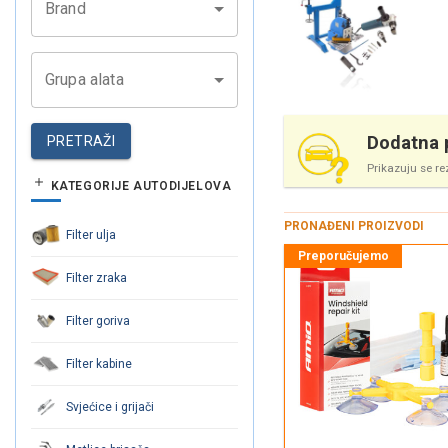
Brand
Grupa alata
Dodatna p
PRETRAŽI
Prikazuju se re
KATEGORIJE AUTODIJELOVA
PRONAĐENI PROIZVODI
Filter ulja
Filter zraka
Filter goriva
Filter kabine
Svjećice i grijači