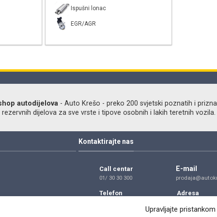
Ispušni lonac
EGR/AGR
shop autodijelova
- Auto Krešo - preko 200 svjetski poznatih i prizna
ezervnih dijelova za sve vrste i tipove osobnih i lakih teretnih vozila.
Kontaktirajte nas
E-mail
Call centar
01/ 30 30 300
prodaja@autokr
Telefon
Adresa
01/ 30 30 300
Dragutina Golik
Zagreb
Upravljajte pristankom