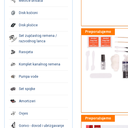
Metlice brisača
Disk kočioni
Disk pločice
Set zupčastog remena /
razvodnog lanca
Rasvjeta
Komplet kanalnog remena
Pumpa vode
Set spojke
Amortizeri
Ovjes
Gorivo - dovod i ubrizgavanje