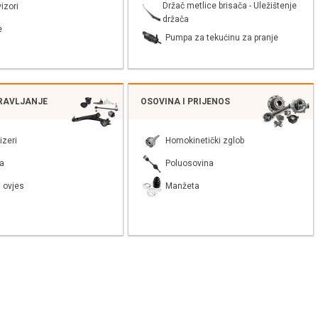
Držač metlice brisača - Uležištenje
izori
držača
e
Pumpa za tekućinu za pranje
PRAVLJANJE
OSOVINA I PRIJENOS
izeri
Homokinetički zglob
a
Poluosovina
 ovjes
Manžeta