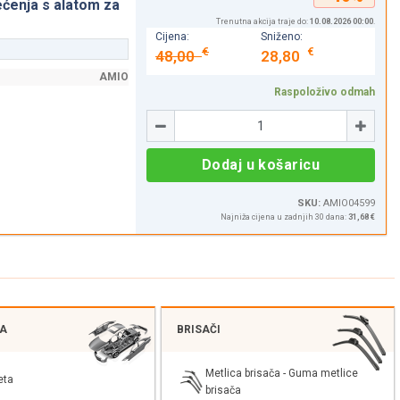
ećenja s alatom za
Trenutna akcija traje do:
10.08.2026 00:00
.
Cijena:
Sniženo:
€
€
48,00
28,80
AMIO
Raspoloživo odmah
Količina
-
+
Dodaj u košaricu
SKU:
AMIO04599
Najniža cijena u zadnjih 30 dana:
31,68 €
JA
BRISAČI
Metlica brisača - Guma metlice
eta
brisača