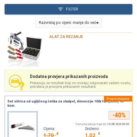
FILTER
ALAT ZA REZANJE
Dodatna provjera prikazanih proizvoda
Prikazuju se rezultati koji ne moraju odgovarati vašem vozilu,
potrebna je provjera prikazanih rezultata
Set oštrica od ugljičnog čelika za skalpel, dimenzije 100x18x0,5mm, 10
kom.
-40%
Trenutna akcija traje do:
10.08.2026 00:00
.
Cijena:
Sniženo:
€
€
1,70
1,02