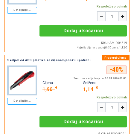
Raspoloživo odmah
Detaljnije...
Količina
-
+
Dodaj u košaricu
SKU:
AMIO04819
Najniža cijena u zadnjih 30 dana:
1,12 €
Skalpel od ABS plastike za višenamjensku upotrebu
-40%
Trenutna akcija traje do:
10.08.2026 00:00
.
Cijena:
Sniženo:
€
€
1,90
1,14
Raspoloživo odmah
Detaljnije...
Količina
-
+
Dodaj u košaricu
SKU:
AMIO04809-1