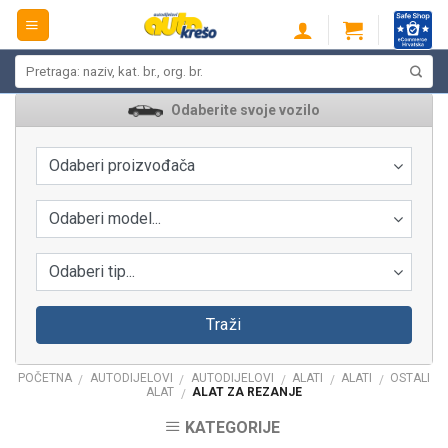
Skip
to
content
Pretraži:
Odaberite svoje vozilo
Odaberi proizvođača
Odaberi model...
Odaberi tip...
Traži
POČETNA
AUTODIJELOVI
AUTODIJELOVI
ALATI
ALATI
OSTALI
/
/
/
/
/
ALAT
ALAT ZA REZANJE
/
KATEGORIJE