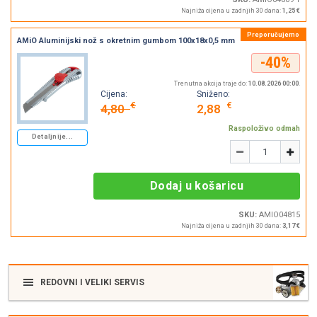
Najniža cijena u zadnjih 30 dana:
1,25 €
AMiO Aluminijski nož s okretnim gumbom 100x18x0,5 mm
-40%
Trenutna akcija traje do:
10.08.2026 00:00
.
Cijena:
Sniženo:
€
€
4,80
2,88
Raspoloživo odmah
Detaljnije...
Količina
-
+
Dodaj u košaricu
SKU:
AMIO04815
Najniža cijena u zadnjih 30 dana:
3,17 €
REDOVNI I VELIKI SERVIS