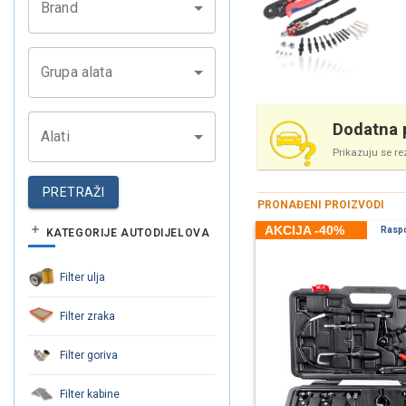
Brand
Grupa alata
Dodatna p
Alati
Prikazuju se re
PRETRAŽI
PRONAĐENI PROIZVODI
AKCIJA -40%
Rasp
KATEGORIJE AUTODIJELOVA
Filter ulja
Filter zraka
Filter goriva
Filter kabine