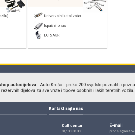
zilu)
Univerzalni katalizator
Ispušni lonac
EGR/AGR
shop autodijelova
- Auto Krešo - preko 200 svjetski poznatih i prizna
ezervnih dijelova za sve vrste i tipove osobnih i lakih teretnih vozila.
Kontaktirajte nas
E-mail
Call centar
01/ 30 30 300
prodaja@autokr