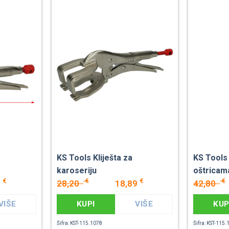
KS Tools Kliješta za
KS Tools 
karoseriju
oštricam
€
€
€
€
5
28,20
18,89
42,80
VIŠE
KUPI
VIŠE
KUP
Šifra: KST-115.1078
Šifra: KST-115