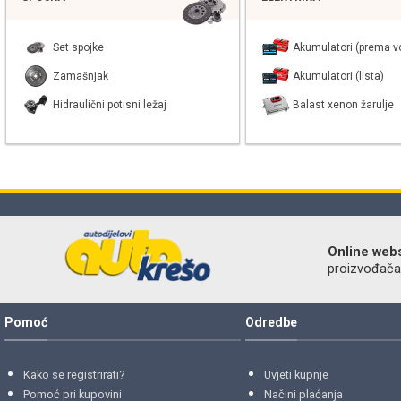
Set spojke
Akumulatori (prema vo
Zamašnjak
Akumulatori (lista)
Hidraulični potisni ležaj
Balast xenon žarulje
Online web
proizvođača r
Pomoć
Odredbe
Kako se registrirati?
Uvjeti kupnje
Pomoć pri kupovini
Načini plaćanja