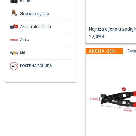
Gume
Slobodno vrijeme
Akumulatori (lista)
Najniža cijena u zadnji
17,09 €
Amio
AKCIJA -33%
Rasp
M8
POSEBNA PONUDA