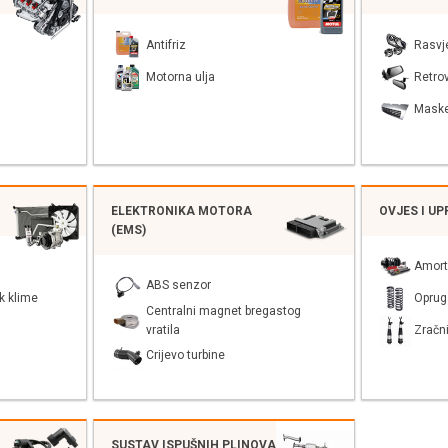
Antifriz
Rasvj
Motorna ulja
Retrov
Mask
ELEKTRONIKA MOTORA
OVJES I U
(EMS)
Amort
ABS senzor
k klime
Oprug
Centralni magnet bregastog
vratila
Zračni
Crijevo turbine
SUSTAV ISPUŠNIH PLINOVA