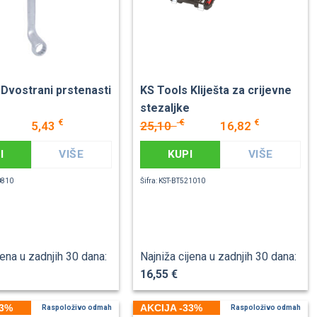
 Dvostrani prstenasti
KS Tools Kliješta za crijevne
stezaljke
€
€
€
5,43
25,10
16,82
I
VIŠE
KUPI
VIŠE
.0810
Šifra: KST-BT521010
jena u zadnjih 30 dana:
Najniža cijena u zadnjih 30 dana:
16,55 €
33%
AKCIJA -33%
Raspoloživo odmah
Raspoloživo odmah