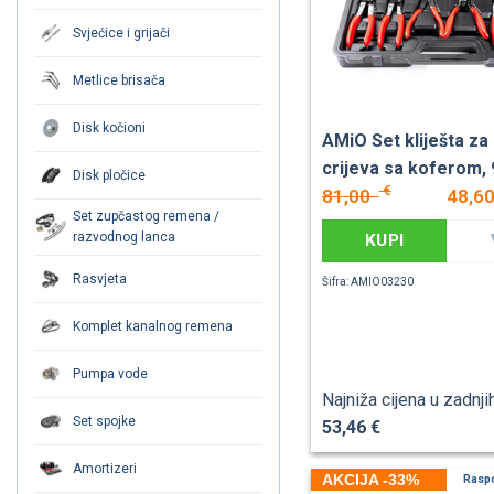
Svjećice i grijači
Metlice brisača
Disk kočioni
AMiO Set kliješta za
crijeva sa koferom,
Disk pločice
€
81,00
48,6
Set zupčastog remena /
razvodnog lanca
KUPI
Rasvjeta
Šifra: AMIO03230
Komplet kanalnog remena
Pumpa vode
Najniža cijena u zadnji
Set spojke
53,46 €
Amortizeri
AKCIJA -33%
Rasp