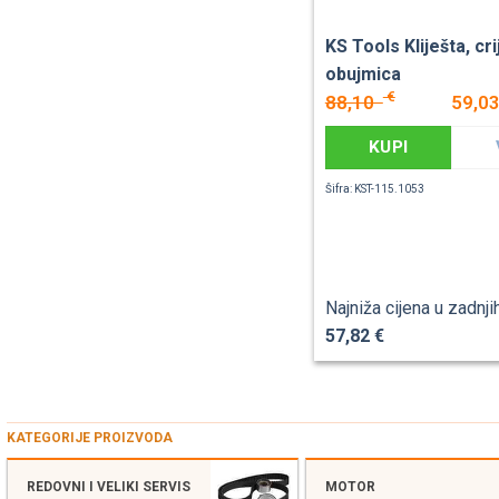
KS Tools Kliješta, cr
obujmica
€
88,10
59,0
KUPI
Šifra: KST-115.1053
Najniža cijena u zadnji
57,82 €
KATEGORIJE PROIZVODA
REDOVNI I VELIKI SERVIS
MOTOR