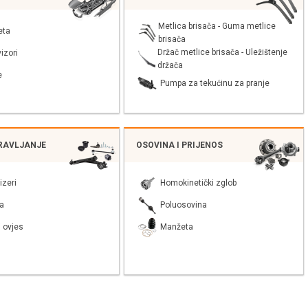
Metlica brisača - Guma metlice
eta
brisača
Držač metlice brisača - Uležištenje
izori
držača
e
Pumpa za tekućinu za pranje
PRAVLJANJE
OSOVINA I PRIJENOS
izeri
Homokinetički zglob
a
Poluosovina
 ovjes
Manžeta