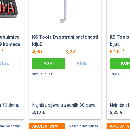
 obujmice
KS Tools Dvostrani prstenasti
KS Tools
 9 komada
ključ
ključ
€
€
€
€
0
4,80
3,22
8,10
VIŠE
KUPI
VIŠE
KUP
Šifra: KST-517.0801
Šifra: KST-517
h 30 dana:
Najniža cijena u zadnjih 30 dana:
Najniža ci
3,17 €
5,35 €
AKCIJA -33%
AKCIJA -
oloživo odmah
Raspoloživo odmah