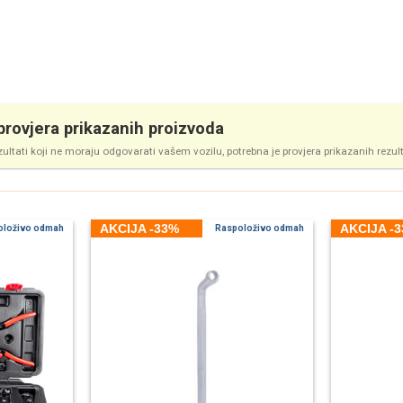
rovjera prikazanih proizvoda
zultati koji ne moraju odgovarati vašem vozilu, potrebna je provjera prikazanih rezul
AKCIJA -33%
AKCIJA -
oloživo odmah
Raspoloživo odmah