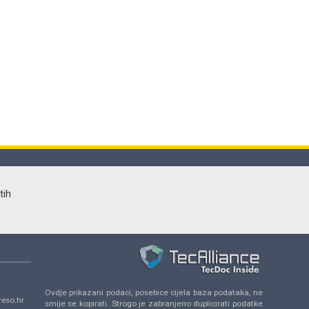
tih
Ovdje prikazani podaci, posebice cijela baza podataka, ne
eso.hr
smije se kopirati. Strogo je zabranjeno duplicirati podatke