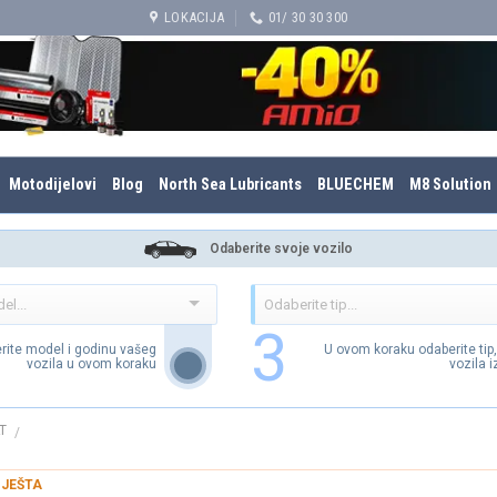
LOKACIJA
01/ 30 30 300
Motodijelovi
Blog
North Sea Lubricants
BLUECHEM
M8 Solution
Odaberite svoje vozilo
3
rite model i godinu vašeg
U ovom koraku odaberite tip
vozila u ovom koraku
vozila 
T
/
IJEŠTA