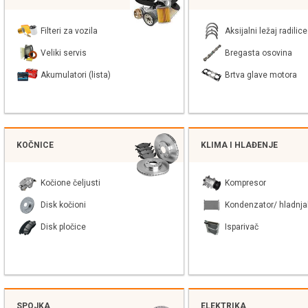
Filteri za vozila
Aksijalni ležaj radilice
Veliki servis
Bregasta osovina
Akumulatori (lista)
Brtva glave motora
KOČNICE
KLIMA I HLAĐENJE
Kočione čeljusti
Kompresor
Disk kočioni
Kondenzator/ hladnja
Disk pločice
Isparivač
SPOJKA
ELEKTRIKA