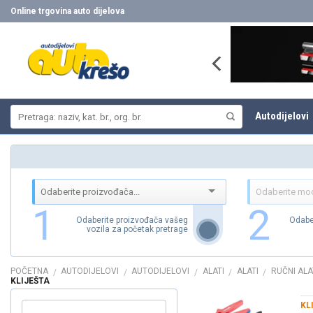
Skip
Online trgovina auto dijelova
to
content
Pretraži:
Autodijelovi
1
2
Odaberite proizvođača vašeg
Odabe
vozila za početak pretrage
POČETNA
AUTODIJELOVI
AUTODIJELOVI
ALATI
ALATI
RUČNI ALA
/
/
/
/
/
KLIJEŠTA
KL