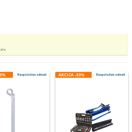
tata
33%
AKCIJA -33%
Raspoloživo odmah
Raspoloživo odmah