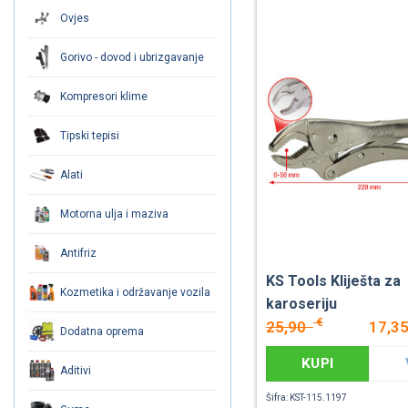
Ovjes
Gorivo - dovod i ubrizgavanje
Kompresori klime
Tipski tepisi
Alati
Motorna ulja i maziva
Antifriz
KS Tools Kliješta za
Kozmetika i održavanje vozila
karoseriju
€
25,90
17,3
Dodatna oprema
KUPI
Aditivi
Šifra: KST-115.1197