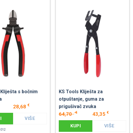
Kliješta s bočnim
KS Tools Kliješta za
a
otpuštanje, guma za
€
28,68
prigušivač zvuka
€
€
64,70
43,35
I
VIŠE
KUPI
VIŠE
.1012