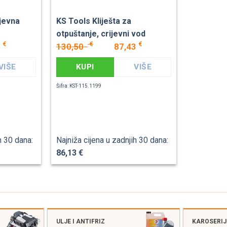
ijevna
KS Tools Kliješta za
otpuštanje, crijevni vod
€
€
€
3
130,50
87,43
VIŠE
KUPI
VIŠE
Šifra: KST-115.1199
h 30 dana:
Najniža cijena u zadnjih 30 dana:
86,13 €
ULJE I ANTIFRIZ
KAROSERI