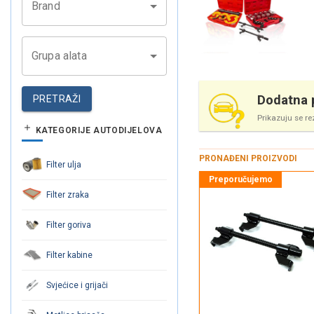
Brand
Grupa alata
Dodatna p
PRETRAŽI
Prikazuju se re
KATEGORIJE AUTODIJELOVA
PRONAĐENI PROIZVODI
Filter ulja
Filter zraka
Filter goriva
Filter kabine
Svjećice i grijači