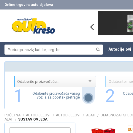
Skip
Online trgovina auto dijelova
to
content
Pretraži:
Autodijelovi
1
2
Odaberite proizvođača vašeg
Odabe
vozila za početak pretrage
POČETNA
AUTODIJELOVI
AUTODIJELOVI
ALATI
DIJAGNOZA I SPECI
/
/
/
/
ALAT
SUSTAV OVJESA
/
SU