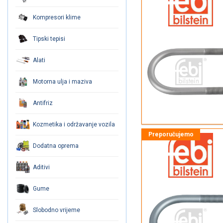
Kompresori klime
Tipski tepisi
Alati
Motorna ulja i maziva
Antifriz
Kozmetika i održavanje vozila
Dodatna oprema
Aditivi
Gume
Slobodno vrijeme