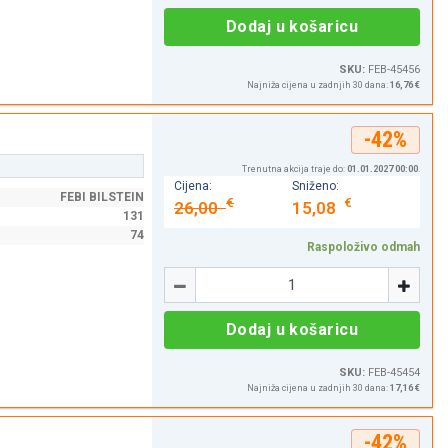
Dodaj u košaricu
SKU:
FEB-45456
Najniža cijena u zadnjih 30 dana:
16,76 €
-42%
Trenutna akcija traje do:
01.01.2027 00:00
.
Cijena:
Sniženo:
FEBI BILSTEIN
€
€
26,00
15,08
131
74
Raspoloživo odmah
Količina
-
+
Dodaj u košaricu
SKU:
FEB-45454
Najniža cijena u zadnjih 30 dana:
17,16 €
-42%