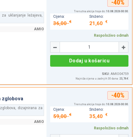
-40%
Trenutna akcija traje do:
10.08.2026 00:00
.
 za uklanjanje ležajeva,
Cijena:
Sniženo:
€
€
36,00
21,60
AMIO
Raspoloživo odmah
Količina
-
+
Dodaj u košaricu
SKU:
AMIO04759
Najniža cijena u zadnjih 30 dana:
23,76 €
-40%
h zglobova
Trenutna akcija traje do:
10.08.2026 00:00
.
 zglobova, dizajnirana za
Cijena:
Sniženo:
€
€
59,00
35,40
AMIO
Raspoloživo odmah
Količina