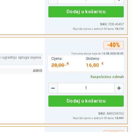
Dodaj u košaricu
SKU:
FEB-45457
Najniža cijena u zadnjih 30 dana:
18,15 €
-40%
Trenutna akcija traje do:
10.08.2026 00:00
.
e i ugradnju opruga ovjesa
Cijena:
Sniženo:
€
€
28,00
16,80
AMIO
Raspoloživo odmah
Količina
-
+
Dodaj u košaricu
SKU:
AMIO04762
Najniža cijena u zadnjih 30 dana:
18,48 €