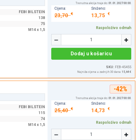
Trenutna akcija traje do:
01.01.2027 00:00
.
Cijena:
Sniženo:
FEBI BILSTEIN
€
€
23,70
13,75
138
75
Raspoloživo odmah
M14 x 1,5
Količina
-
+
Dodaj u košaricu
SKU:
FEB-45455
Najniža cijena u zadnjih 30 dana:
15,64 €
-42%
Trenutna akcija traje do:
01.01.2027 00:00
.
Cijena:
Sniženo:
FEBI BILSTEIN
€
€
25,40
14,73
115
74
Raspoloživo odmah
M14 x 1,5
Količina
-
+