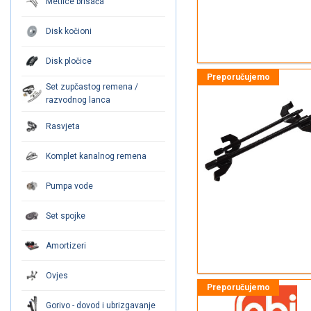
Metlice brisača
Disk kočioni
Disk pločice
Set zupčastog remena /
razvodnog lanca
Rasvjeta
Komplet kanalnog remena
Pumpa vode
Set spojke
Amortizeri
Ovjes
Gorivo - dovod i ubrizgavanje