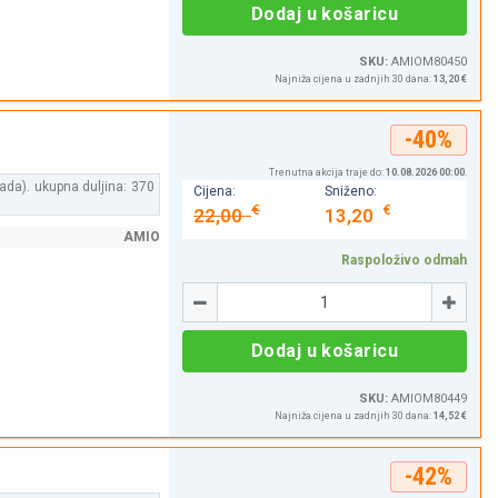
Dodaj u košaricu
SKU:
AMIOM80450
Najniža cijena u zadnjih 30 dana:
13,20 €
-40%
Trenutna akcija traje do:
10.08.2026 00:00
.
da). ukupna duljina: 370
Cijena:
Sniženo:
€
€
22,00
13,20
AMIO
Raspoloživo odmah
Količina
-
+
Dodaj u košaricu
SKU:
AMIOM80449
Najniža cijena u zadnjih 30 dana:
14,52 €
-42%