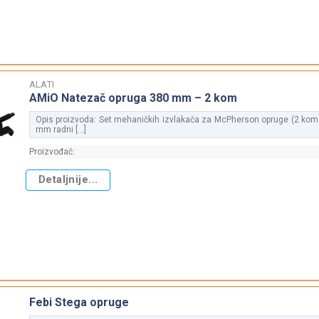
ALATI
AMiO Natezač opruga 380 mm – 2 kom
Opis proizvoda: Set mehaničkih izvlakača za McPherson opruge (2 koma
mm radni [...]
Proizvođač:
Detaljnije...
Febi Stega opruge