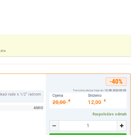
tata
-40%
Trenutna akcija traje do:
10.08.2026 00:00
.
akači rade s 1/2" račnom.
Cijena:
Sniženo:
€
€
20,00
12,00
AMIO
Raspoloživo odmah
Količina
-
+