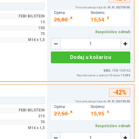
Trenutna akcija traje do:
01.01.2027 00:00
.
Cijena:
Sniženo:
FEBI BILSTEIN
€
€
26,80
15,54
13
150
Raspoloživo odmah
75
Količina
M14 x 1,5
-
+
Dodaj u košaricu
SKU:
FEB-103142
Najniža cijena u zadnjih 30 dana:
17,69 €
-42%
Trenutna akcija traje do:
01.01.2027 00:00
.
Cijena:
Sniženo:
FEBI BILSTEIN
€
€
27,50
15,95
215
74
Raspoloživo odmah
M14 x 1,5
Količina
-
+