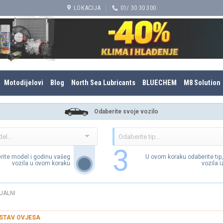
LOKACIJA
01/ 30 30 300
Motodijelovi
Blog
North Sea Lubricants
BLUECHEM
M8 Solution
Odaberite svoje vozilo
3
rite model i godinu vašeg
U ovom koraku odaberite tip
vozila u ovom koraku
vozila 
JALNI
STAV OVJESA