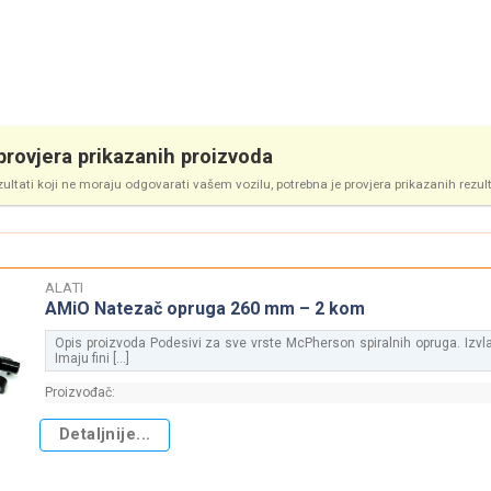
rovjera prikazanih proizvoda
zultati koji ne moraju odgovarati vašem vozilu, potrebna je provjera prikazanih rezul
ALATI
AMiO Natezač opruga 260 mm – 2 kom
Opis proizvoda Podesivi za sve vrste McPherson spiralnih opruga. Izvl
Imaju fini [...]
Proizvođač:
Detaljnije...