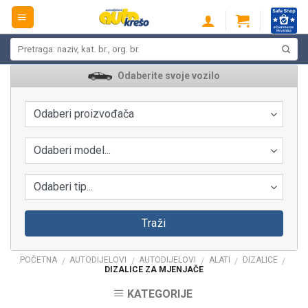
Skip
to
content
Pretraži:
Odaberite svoje vozilo
Odaberi proizvođača
Odaberi model...
Odaberi tip...
Traži
POČETNA
AUTODIJELOVI
AUTODIJELOVI
ALATI
DIZALICE
/
/
/
/
/
DIZALICE ZA MJENJAČE
KATEGORIJE