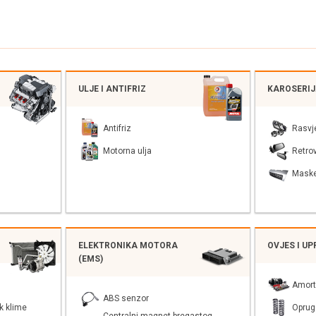
ULJE I ANTIFRIZ
KAROSERI
Antifriz
Rasvj
Motorna ulja
Retrov
Mask
ELEKTRONIKA MOTORA
OVJES I U
(EMS)
Amort
ABS senzor
k klime
Oprug