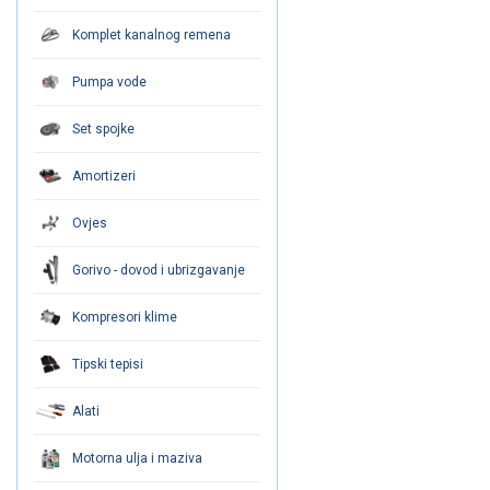
Komplet kanalnog remena
Pumpa vode
Set spojke
Amortizeri
Ovjes
Gorivo - dovod i ubrizgavanje
Kompresori klime
Tipski tepisi
Alati
Motorna ulja i maziva