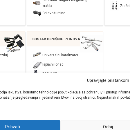
Centralni magnet bregastog
vratila
Zračni
Crijevo turbine
SUSTAV ISPUŠNIH PLINOVA
zilu)
Univerzalni katalizator
Ispušni lonac
EGR/AGR
Upravljajte pristankom
bolja iskustva, koristimo tehnologije poput kolačića za pohranu i/ili pristup inf
našanje pregledavanja ili jedinstveni ID-ovi na ovoj stranici. Nepristanak ili pov
shop autodijelova
- Auto Krešo - preko 200 svjetski poznatih i prizna
Prihvati
Odbij
ezervnih dijelova za sve vrste i tipove osobnih i lakih teretnih vozila.