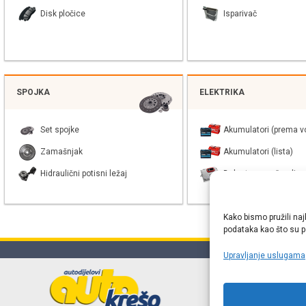
Disk pločice
Isparivač
SPOJKA
ELEKTRIKA
Set spojke
Akumulatori (prema vo
Zamašnjak
Akumulatori (lista)
Hidraulični potisni ležaj
Balast xenon žarulje
Kako bismo pružili naj
podataka kao što su po
Upravljanje uslugama
Online web
proizvođača r