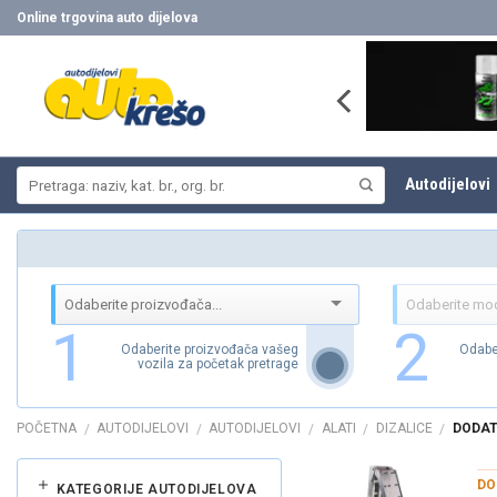
Skip
Online trgovina auto dijelova
to
content
Pretraži:
Autodijelovi
1
2
Odaberite proizvođača vašeg
Odabe
vozila za početak pretrage
POČETNA
AUTODIJELOVI
AUTODIJELOVI
ALATI
DIZALICE
DODAT
/
/
/
/
/
DO
KATEGORIJE AUTODIJELOVA