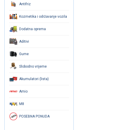
Antifriz
Kozmetika i održavanje vozila
Dodatna oprema
Aditivi
Gume
Slobodno vrijeme
Akumulatori (lista)
Amio
M8
POSEBNA PONUDA