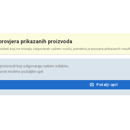
rovjera prikazanih proizvoda
zultati koji ne moraju odgovarati vašem vozilu, potrebna je provjera prikazanih rezul
proizvodi koji odgovaraju vašem odabiru.
jivost molimo pošaljite upit.
Pošalji upit