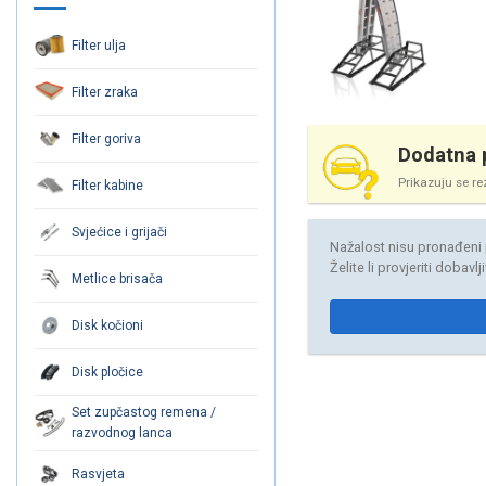
Filter ulja
Filter zraka
Filter goriva
Dodatna p
Prikazuju se re
Filter kabine
Svjećice i grijači
Nažalost nisu pronađeni 
Želite li provjeriti dobavl
Metlice brisača
Disk kočioni
Disk pločice
Set zupčastog remena /
razvodnog lanca
Rasvjeta