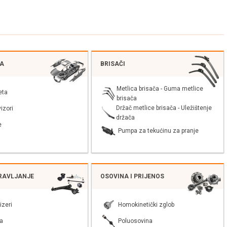
JA
BRISAČI
Metlica brisača - Guma metlice
eta
brisača
Držač metlice brisača - Uležištenje
izori
držača
e
Pumpa za tekućinu za pranje
PRAVLJANJE
OSOVINA I PRIJENOS
izeri
Homokinetički zglob
a
Poluosovina