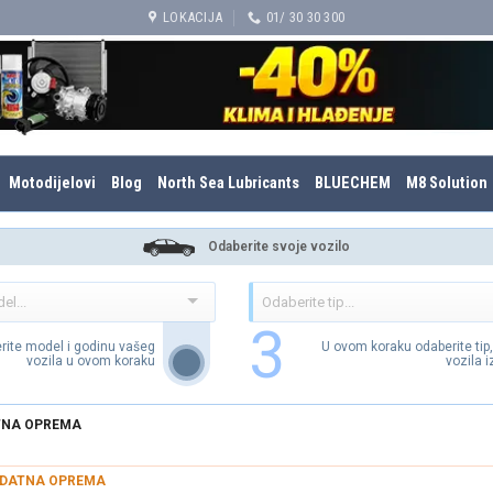
LOKACIJA
01/ 30 30 300
Motodijelovi
Blog
North Sea Lubricants
BLUECHEM
M8 Solution
Odaberite svoje vozilo
3
rite model i godinu vašeg
U ovom koraku odaberite tip
vozila u ovom koraku
vozila 
NA OPREMA
DATNA OPREMA