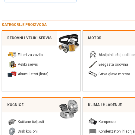
KATEGORIJE PROIZVODA
REDOVNI I VELIKI SERVIS
MOTOR
Filteri za vozila
Aksijalni ležaj radilice
Veliki servis
Bregasta osovina
Akumulatori (lista)
Brtva glave motora
KOČNICE
KLIMA I HLAĐENJE
Kočione čeljusti
Kompresor
Disk kočioni
Kondenzator/ hladnja