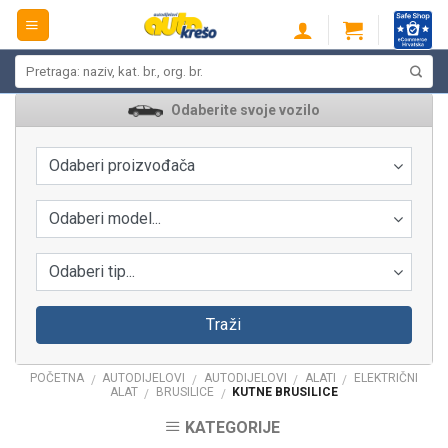
Skip
to
content
Pretraži:
Odaberite svoje vozilo
Odaberi proizvođača
Odaberi model...
Odaberi tip...
Traži
POČETNA
AUTODIJELOVI
AUTODIJELOVI
ALATI
ELEKTRIČNI
/
/
/
/
ALAT
BRUSILICE
KUTNE BRUSILICE
/
/
KATEGORIJE