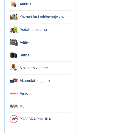
Antifriz
Kozmetika i održavanje vozila
Dodatna oprema
Aditivi
Gume
Slobodno vrijeme
Akumulatori (lista)
Amio
M8
POSEBNA PONUDA