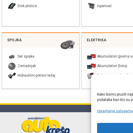
Disk pločice
Isparivač
SPOJKA
ELEKTRIKA
Set spojke
Akumulatori (prema vo
Zamašnjak
Akumulatori (lista)
Hidraulični potisni ležaj
Balast xenon žarulje
Kako bismo pružili naj
podataka kao što su po
Upravljanje uslugama
Online web
proizvođača r