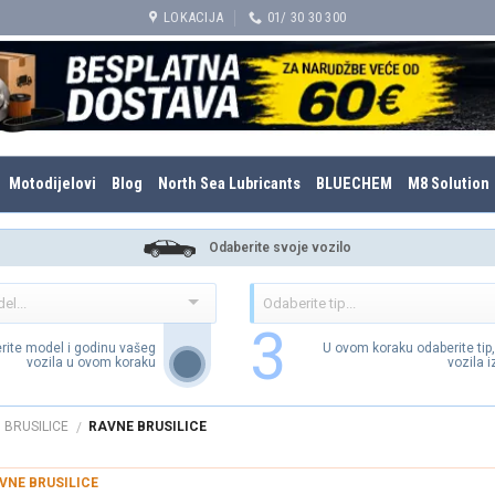
LOKACIJA
01/ 30 30 300
Motodijelovi
Blog
North Sea Lubricants
BLUECHEM
M8 Solution
Odaberite svoje vozilo
3
rite model i godinu vašeg
U ovom koraku odaberite tip
vozila u ovom koraku
vozila 
BRUSILICE
RAVNE BRUSILICE
/
VNE BRUSILICE