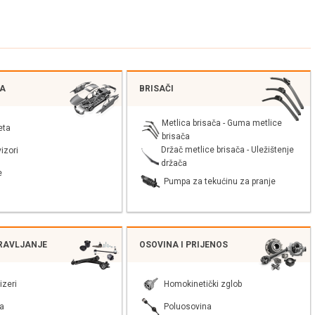
JA
BRISAČI
Metlica brisača - Guma metlice
eta
brisača
Držač metlice brisača - Uležištenje
izori
držača
e
Pumpa za tekućinu za pranje
PRAVLJANJE
OSOVINA I PRIJENOS
izeri
Homokinetički zglob
a
Poluosovina