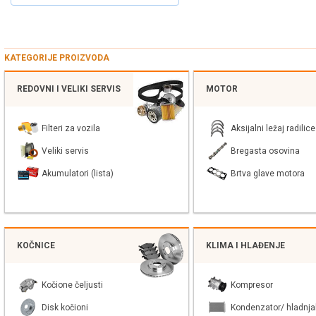
KATEGORIJE PROIZVODA
REDOVNI I VELIKI SERVIS
MOTOR
Filteri za vozila
Aksijalni ležaj radilice
Veliki servis
Bregasta osovina
Akumulatori (lista)
Brtva glave motora
KOČNICE
KLIMA I HLAĐENJE
Kočione čeljusti
Kompresor
Disk kočioni
Kondenzator/ hladnja