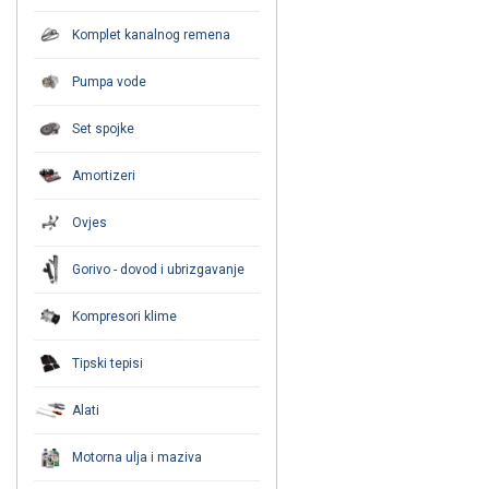
Komplet kanalnog remena
Pumpa vode
Set spojke
Amortizeri
Ovjes
Gorivo - dovod i ubrizgavanje
Kompresori klime
Tipski tepisi
Alati
Motorna ulja i maziva