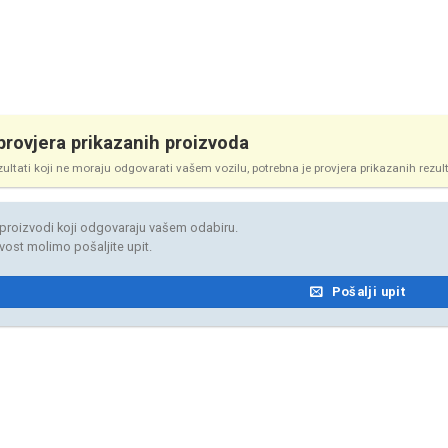
rovjera prikazanih proizvoda
zultati koji ne moraju odgovarati vašem vozilu, potrebna je provjera prikazanih rezul
proizvodi koji odgovaraju vašem odabiru.
jivost molimo pošaljite upit.
Pošalji upit