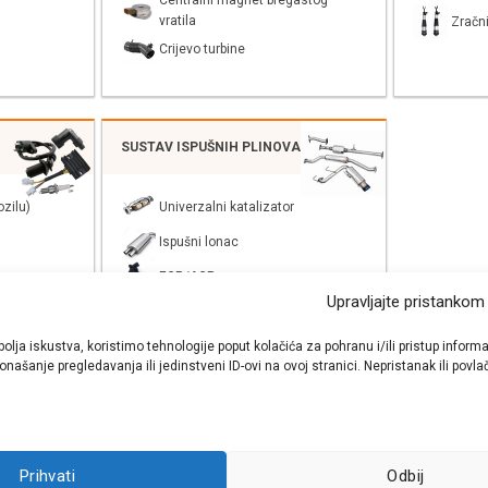
Centralni magnet bregastog
vratila
Zračni
Crijevo turbine
SUSTAV ISPUŠNIH PLINOVA
zilu)
Univerzalni katalizator
Ispušni lonac
EGR/AGR
Upravljajte pristankom
bolja iskustva, koristimo tehnologije poput kolačića za pohranu i/ili pristup inf
našanje pregledavanja ili jedinstveni ID-ovi na ovoj stranici. Nepristanak ili pov
shop autodijelova
- Auto Krešo - preko 200 svjetski poznatih i prizna
Prihvati
Odbij
ezervnih dijelova za sve vrste i tipove osobnih i lakih teretnih vozila.