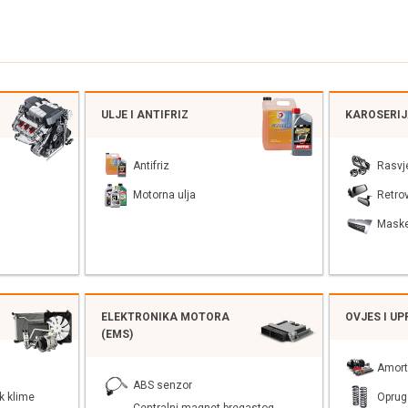
ULJE I ANTIFRIZ
KAROSERI
Antifriz
Rasvj
Motorna ulja
Retrov
Mask
ELEKTRONIKA MOTORA
OVJES I U
(EMS)
Amort
ABS senzor
k klime
Oprug