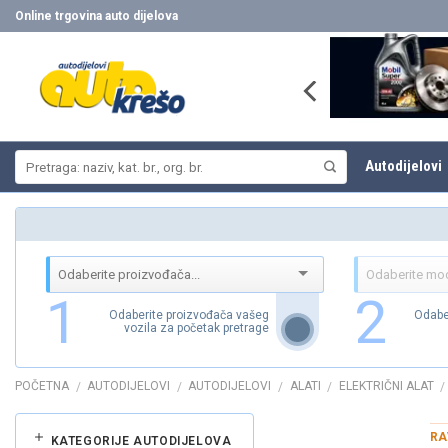
Skip
Online trgovina auto dijelova
to
content
Pretraži:
Autodijelovi
1
2
Odaberite proizvođača vašeg
Odabe
vozila za početak pretrage
POČETNA
AUTODIJELOVI
AUTODIJELOVI
ALATI
ELEKTRIČNI ALAT
/
/
/
/
/
RA
KATEGORIJE AUTODIJELOVA