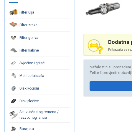
Filter ulja
Filter zraka
Filter goriva
Dodatna p
Prikazuju se re
Filter kabine
Svjećice i grijači
Nažalost nisu pronađeni 
Želite li provjeriti dobavl
Metlice brisača
Disk kočioni
Disk pločice
Set zupčastog remena /
razvodnog lanca
Rasvjeta