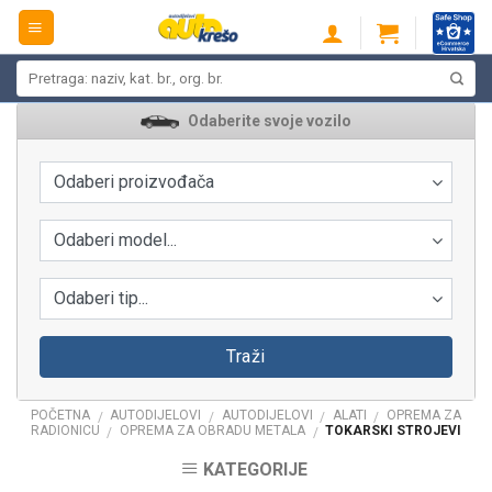
Skip
to
content
Pretraži:
Odaberite svoje vozilo
Odaberi proizvođača
Odaberi model...
Odaberi tip...
Traži
POČETNA
AUTODIJELOVI
AUTODIJELOVI
ALATI
OPREMA ZA
/
/
/
/
RADIONICU
OPREMA ZA OBRADU METALA
TOKARSKI STROJEVI
/
/
KATEGORIJE