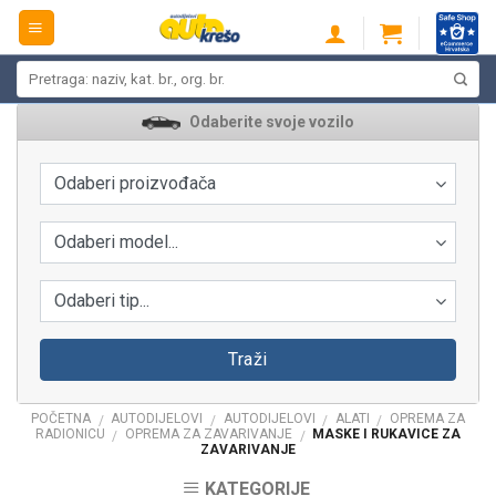
Skip
to
content
Pretraži:
Odaberite svoje vozilo
Odaberi proizvođača
Odaberi model...
Odaberi tip...
Traži
POČETNA
AUTODIJELOVI
AUTODIJELOVI
ALATI
OPREMA ZA
/
/
/
/
RADIONICU
OPREMA ZA ZAVARIVANJE
MASKE I RUKAVICE ZA
/
/
ZAVARIVANJE
KATEGORIJE