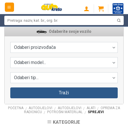
Skip
to
content
Pretraži:
Odaberite svoje vozilo
Odaberi proizvođača
Odaberi model...
Odaberi tip...
Traži
POČETNA
AUTODIJELOVI
AUTODIJELOVI
ALATI
OPREMA ZA
/
/
/
/
RADIONICU
POTROŠNI MATERIJAL
SPREJEVI
/
/
KATEGORIJE