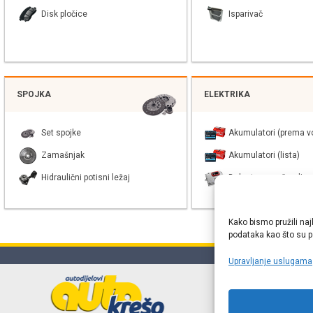
Disk pločice
Isparivač
SPOJKA
ELEKTRIKA
Set spojke
Akumulatori (prema vo
Zamašnjak
Akumulatori (lista)
Hidraulični potisni ležaj
Balast xenon žarulje
Kako bismo pružili naj
podataka kao što su po
Upravljanje uslugama
Online web
proizvođača r