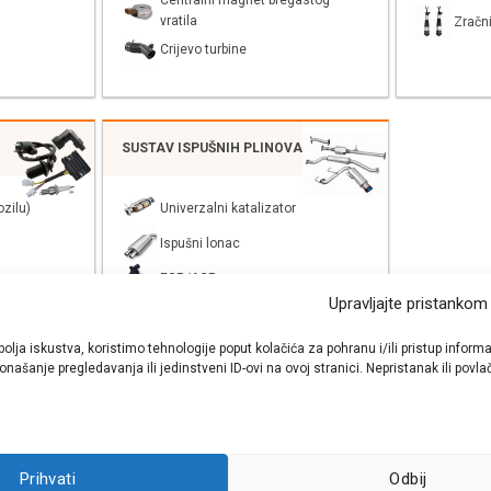
Centralni magnet bregastog
vratila
Zračni
Crijevo turbine
SUSTAV ISPUŠNIH PLINOVA
zilu)
Univerzalni katalizator
Ispušni lonac
EGR/AGR
Upravljajte pristankom
bolja iskustva, koristimo tehnologije poput kolačića za pohranu i/ili pristup inf
našanje pregledavanja ili jedinstveni ID-ovi na ovoj stranici. Nepristanak ili pov
shop autodijelova
- Auto Krešo - preko 200 svjetski poznatih i prizna
Prihvati
Odbij
ezervnih dijelova za sve vrste i tipove osobnih i lakih teretnih vozila.