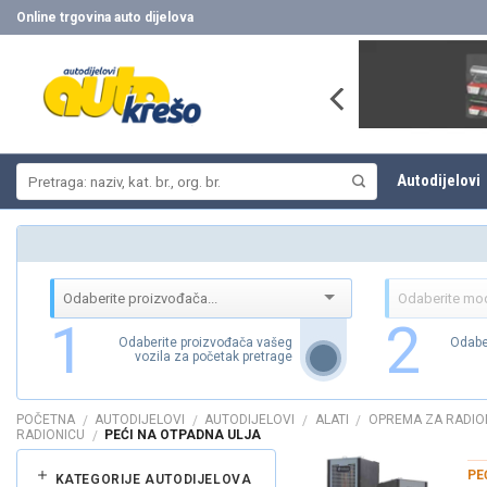
Skip
Online trgovina auto dijelova
to
content
Pretraži:
Autodijelovi
1
2
Odaberite proizvođača vašeg
Odabe
vozila za početak pretrage
POČETNA
AUTODIJELOVI
AUTODIJELOVI
ALATI
OPREMA ZA RADIO
/
/
/
/
RADIONICU
PEĆI NA OTPADNA ULJA
/
PE
KATEGORIJE AUTODIJELOVA