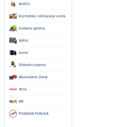
Antifriz
Kozmetika i održavanje vozila
Dodatna oprema
Aditivi
Gume
Slobodno vrijeme
Akumulatori (lista)
Amio
M8
POSEBNA PONUDA