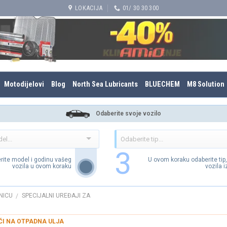
LOKACIJA
01/ 30 30 300
Motodijelovi
Blog
North Sea Lubricants
BLUECHEM
M8 Solution
Odaberite svoje vozilo
3
rite model i godinu vašeg
U ovom koraku odaberite tip
vozila u ovom koraku
vozila 
NICU
SPECIJALNI UREĐAJI ZA
/
ĆI NA OTPADNA ULJA