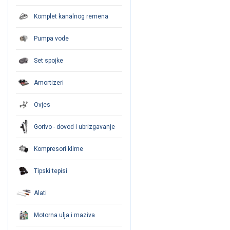
Komplet kanalnog remena
Pumpa vode
Set spojke
Amortizeri
Ovjes
Gorivo - dovod i ubrizgavanje
Kompresori klime
Tipski tepisi
Alati
Motorna ulja i maziva