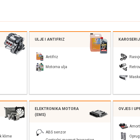
ULJE I ANTIFRIZ
KAROSERI
Antifriz
Rasvj
Motorna ulja
Retrov
Mask
ELEKTRONIKA MOTORA
OVJES I U
(EMS)
Amort
ABS senzor
k klime
Oprug