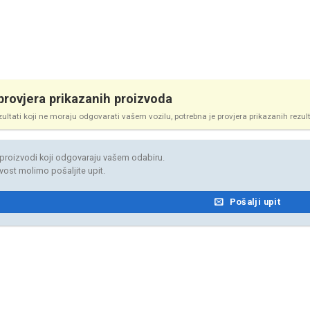
rovjera prikazanih proizvoda
zultati koji ne moraju odgovarati vašem vozilu, potrebna je provjera prikazanih rezul
proizvodi koji odgovaraju vašem odabiru.
jivost molimo pošaljite upit.
Pošalji upit