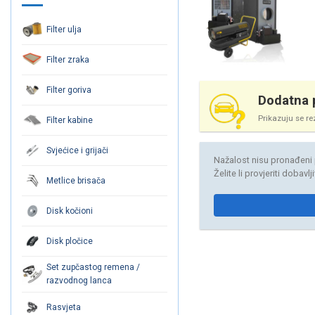
Filter ulja
Filter zraka
Filter goriva
Dodatna p
Prikazuju se re
Filter kabine
Svjećice i grijači
Nažalost nisu pronađeni 
Želite li provjeriti dobavl
Metlice brisača
Disk kočioni
Disk pločice
Set zupčastog remena /
razvodnog lanca
Rasvjeta