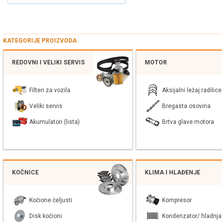
KATEGORIJE PROIZVODA
REDOVNI I VELIKI SERVIS
MOTOR
Filteri za vozila
Aksijalni ležaj radilice
Veliki servis
Bregasta osovina
Akumulatori (lista)
Brtva glave motora
KOČNICE
KLIMA I HLAĐENJE
Kočione čeljusti
Kompresor
Disk kočioni
Kondenzator/ hladnja