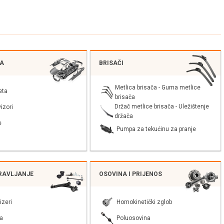
JA
BRISAČI
Metlica brisača - Guma metlice
eta
brisača
Držač metlice brisača - Uležištenje
izori
držača
e
Pumpa za tekućinu za pranje
PRAVLJANJE
OSOVINA I PRIJENOS
izeri
Homokinetički zglob
a
Poluosovina