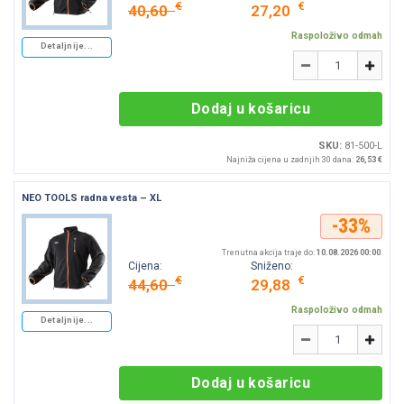
€
€
40,60
27,20
Raspoloživo odmah
Detaljnije...
Količina
-
+
Dodaj u košaricu
SKU:
81-500-L
Najniža cijena u zadnjih 30 dana:
26,53 €
NEO TOOLS radna vesta – XL
-33%
Trenutna akcija traje do:
10.08.2026 00:00
.
Cijena:
Sniženo:
€
€
44,60
29,88
Raspoloživo odmah
Detaljnije...
Količina
-
+
Dodaj u košaricu