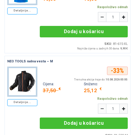
Raspoloživo odmah
Detaljnije...
Količina
-
+
Dodaj u košaricu
SKU:
81-615-XL
Najniža cijena u zadnjih 30 dana:
9,90 €
NEO TOOLS radna vesta – M
-33%
Trenutna akcija traje do:
10.08.2026 00:00
.
Cijena:
Sniženo:
€
€
37,50
25,12
Raspoloživo odmah
Detaljnije...
Količina
-
+
Dodaj u košaricu