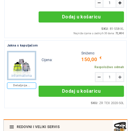
Količina
-
+
Dodaj u košaricu
SKU:
81-558-XL
Najniža cijena u zadnjih 30 dana:
72,80 €
Jakna s kapuljačom
Sniženo:
€
150,00
Cijena:
Raspoloživo odmah
Slika je
Količina
informativna
-
+
Detaljnije...
Dodaj u košaricu
SKU:
ZR TEX 2020-50L
REDOVNI I VELIKI SERVIS