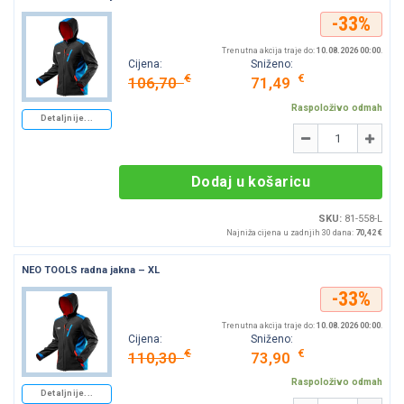
-33%
Trenutna akcija traje do:
10.08.2026 00:00
.
Cijena:
Sniženo:
€
€
106,70
71,49
Raspoloživo odmah
Detaljnije...
Količina
-
+
Dodaj u košaricu
SKU:
81-558-L
Najniža cijena u zadnjih 30 dana:
70,42 €
NEO TOOLS radna jakna – XL
-33%
Trenutna akcija traje do:
10.08.2026 00:00
.
Cijena:
Sniženo:
€
€
110,30
73,90
Raspoloživo odmah
Detaljnije...