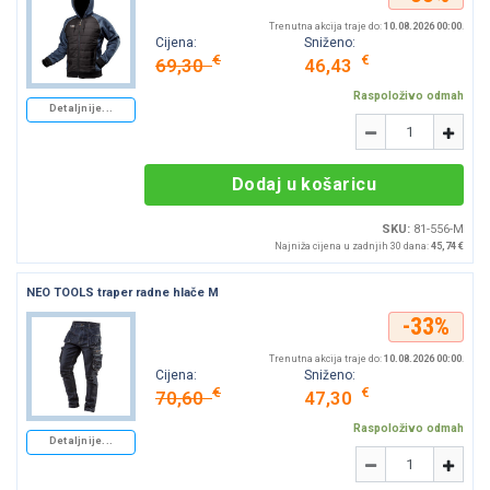
Trenutna akcija traje do:
10.08.2026 00:00
.
Cijena:
Sniženo:
€
€
69,30
46,43
Raspoloživo odmah
Detaljnije...
Količina
-
+
Dodaj u košaricu
SKU:
81-556-M
Najniža cijena u zadnjih 30 dana:
45,74 €
NEO TOOLS traper radne hlače M
-33%
Trenutna akcija traje do:
10.08.2026 00:00
.
Cijena:
Sniženo:
€
€
70,60
47,30
Raspoloživo odmah
Detaljnije...
Količina
-
+