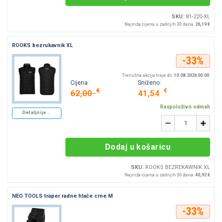
SKU:
81-220-XL
Najniža cijena u zadnjih 30 dana:
26,19 €
ROOKS bezrukavnik XL
-33%
Trenutna akcija traje do:
10.08.2026 00:00
.
Cijena:
Sniženo:
€
€
62,00
41,54
Raspoloživo odmah
Detaljnije...
Količina
-
+
Dodaj u košaricu
SKU:
ROOKS BEZREKAWNIK XL
Najniža cijena u zadnjih 30 dana:
40,92 €
NEO TOOLS traper radne hlače crne M
-33%