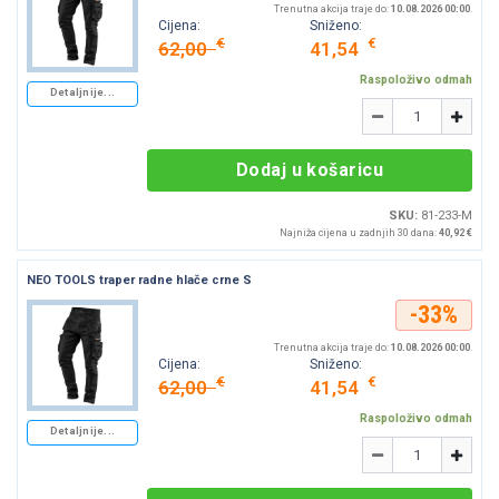
Trenutna akcija traje do:
10.08.2026 00:00
.
Cijena:
Sniženo:
€
€
62,00
41,54
Raspoloživo odmah
Detaljnije...
Količina
-
+
Dodaj u košaricu
SKU:
81-233-M
Najniža cijena u zadnjih 30 dana:
40,92 €
NEO TOOLS traper radne hlače crne S
-33%
Trenutna akcija traje do:
10.08.2026 00:00
.
Cijena:
Sniženo:
€
€
62,00
41,54
Raspoloživo odmah
Detaljnije...
Količina
-
+