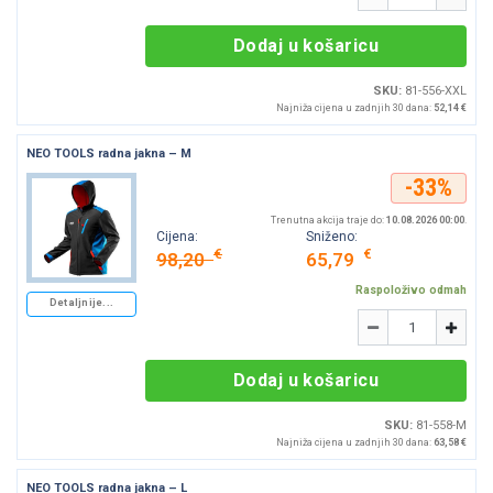
Dodaj u košaricu
SKU:
81-556-XXL
Najniža cijena u zadnjih 30 dana:
52,14 €
NEO TOOLS radna jakna – M
-33%
Trenutna akcija traje do:
10.08.2026 00:00
.
Cijena:
Sniženo:
€
€
98,20
65,79
Raspoloživo odmah
Detaljnije...
Količina
-
+
Dodaj u košaricu
SKU:
81-558-M
Najniža cijena u zadnjih 30 dana:
63,58 €
NEO TOOLS radna jakna – L