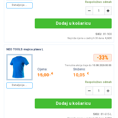
Raspoloživo odmah
Detaljnije...
Količina
-
+
Dodaj u košaricu
SKU:
81-900
Najniža cijena u zadnjih 30 dana:
4,62 €
NEO TOOLS majica plava L
-33%
Trenutna akcija traje do:
10.08.2026 00:00
.
Cijena:
Sniženo:
€
€
15,00
10,05
Raspoloživo odmah
Detaljnije...
Količina
-
+
Dodaj u košaricu
SKU:
81-615-L