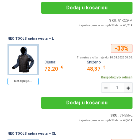
Dodaj u košaricu
SKU:
81-229-M
Najniža cijena u zadnjih 30 dana:
45,23 €
NEO TOOLS radna vesta – L
-33%
Trenutna akcija traje do:
10.08.2026 00:00
.
Cijena:
Sniženo:
€
€
72,20
48,37
Raspoloživo odmah
Detaljnije...
Količina
-
+
Dodaj u košaricu
SKU:
81-556-L
Najniža cijena u zadnjih 30 dana:
47,65 €
NEO TOOLS radna vesta – XL