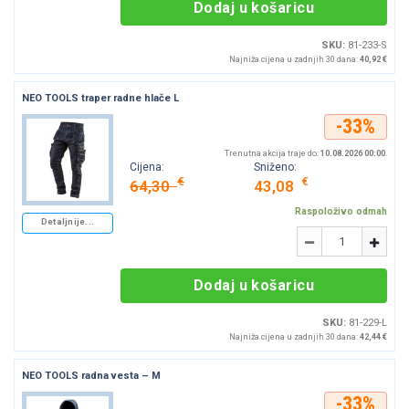
Dodaj u košaricu
SKU:
81-233-S
Najniža cijena u zadnjih 30 dana:
40,92 €
NEO TOOLS traper radne hlače L
-33%
Trenutna akcija traje do:
10.08.2026 00:00
.
Cijena:
Sniženo:
€
€
64,30
43,08
Raspoloživo odmah
Detaljnije...
Količina
-
+
Dodaj u košaricu
SKU:
81-229-L
Najniža cijena u zadnjih 30 dana:
42,44 €
NEO TOOLS radna vesta – M
-33%