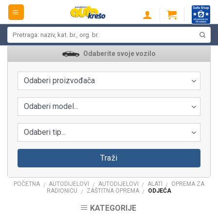
Skip
to
content
Pretraži:
Odaberite svoje vozilo
Odaberi proizvođača
Odaberi model...
Odaberi tip...
Traži
POČETNA
AUTODIJELOVI
AUTODIJELOVI
ALATI
OPREMA ZA
/
/
/
/
RADIONICU
ZAŠTITNA OPREMA
ODJEĆA
/
/
KATEGORIJE