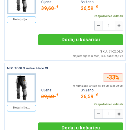
Cijena:
Sniženo:
€
€
39,68
26,59
Raspoloživo odmah
Detaljnije...
Količina
-
+
Dodaj u košaricu
SKU:
81-220-LD
Najniža cijena u zadnjih 30 dana:
26,19 €
NEO TOOLS radne hlače XL
-33%
Trenutna akcija traje do:
10.08.2026 00:00
.
Cijena:
Sniženo:
€
€
39,68
26,59
Raspoloživo odmah
Detaljnije...
Količina
-
+
Dodaj u košaricu