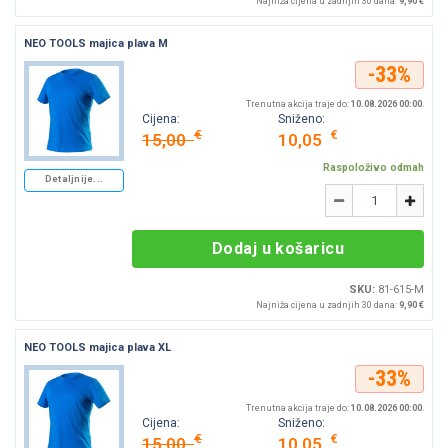
Najniža cijena u zadnjih 30 dana:
9,90 €
NEO TOOLS majica plava M
-33%
Trenutna akcija traje do:
10.08.2026 00:00
.
Cijena:
Sniženo:
€
€
15,00
10,05
Raspoloživo odmah
Detaljnije...
Količina
-
+
Dodaj u košaricu
SKU:
81-615-M
Najniža cijena u zadnjih 30 dana:
9,90 €
NEO TOOLS majica plava XL
-33%
Trenutna akcija traje do:
10.08.2026 00:00
.
Cijena:
Sniženo:
€
€
15,00
10,05