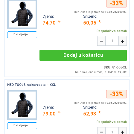
-33%
Trenutna akcija traje do:
10.08.2026 00:00
.
Cijena:
Sniženo:
€
€
74,70
50,05
Raspoloživo odmah
Detaljnije...
Količina
-
+
Dodaj u košaricu
SKU:
81-556-XL
Najniža cijena u zadnjih 30 dana:
49,30 €
NEO TOOLS radna vesta – XXL
-33%
Trenutna akcija traje do:
10.08.2026 00:00
.
Cijena:
Sniženo:
€
€
79,00
52,93
Raspoloživo odmah
Detaljnije...
Količina
-
+