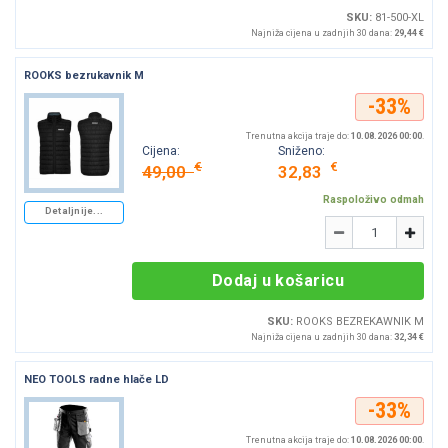
SKU:
81-500-XL
Najniža cijena u zadnjih 30 dana:
29,44 €
ROOKS bezrukavnik M
-33%
Trenutna akcija traje do:
10.08.2026 00:00
.
Cijena:
Sniženo:
€
€
49,00
32,83
Raspoloživo odmah
Detaljnije...
Količina
-
+
Dodaj u košaricu
SKU:
ROOKS BEZREKAWNIK M
Najniža cijena u zadnjih 30 dana:
32,34 €
NEO TOOLS radne hlače LD
-33%
Trenutna akcija traje do:
10.08.2026 00:00
.