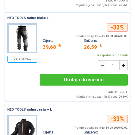
SKU:
81-500-M
Najniža cijena u zadnjih 30 dana:
24,75 €
NEO TOOLS radne hlače L
-33%
Trenutna akcija traje do:
10.08.2026 00:00
.
Cijena:
Sniženo:
€
€
39,68
26,59
Raspoloživo odmah
Detaljnije...
Količina
-
+
Dodaj u košaricu
SKU:
81-220-L
Najniža cijena u zadnjih 30 dana:
26,19 €
NEO TOOLS radna vesta – L
-33%
Trenutna akcija traje do:
10.08.2026 00:00
.
Cijena:
Sniženo: