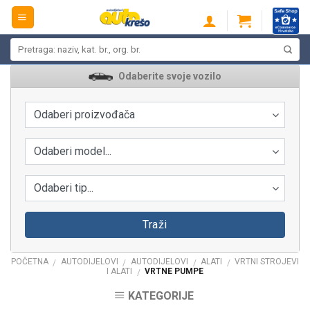
Skip
to
content
Pretraži:
Odaberite svoje vozilo
Odaberi proizvođača
Odaberi model...
Odaberi tip...
Traži
POČETNA
AUTODIJELOVI
AUTODIJELOVI
ALATI
VRTNI STROJEVI
/
/
/
/
I ALATI
VRTNE PUMPE
/
KATEGORIJE