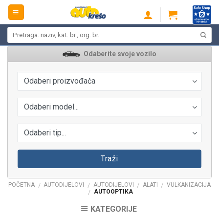
Skip
to
content
Pretraži:
Odaberite svoje vozilo
Odaberi proizvođača
Odaberi model...
Odaberi tip...
Traži
POČETNA
AUTODIJELOVI
AUTODIJELOVI
ALATI
VULKANIZACIJA
/
/
/
/
AUTOOPTIKA
/
KATEGORIJE