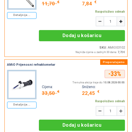
€
€
11,70
7,84
Raspoloživo odmah
Detaljnije...
Količina
-
+
Dodaj u košaricu
SKU:
AMIO03102
Najniža cijena u zadnjih 30 dana:
7,72 €
AMiO Prijenosni refraktometar
-33%
Trenutna akcija traje do:
10.08.2026 00:00
.
Cijena:
Sniženo:
€
€
33,50
22,45
Raspoloživo odmah
Detaljnije...
Količina
-
+
Dodaj u košaricu