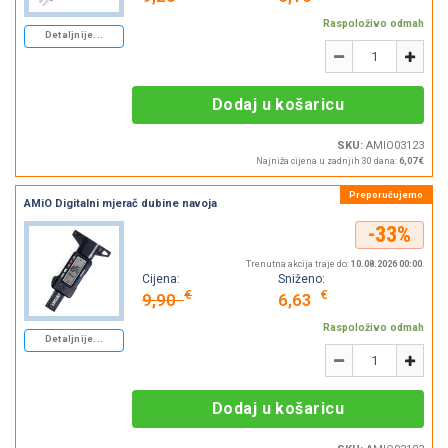
Raspoloživo odmah
Detaljnije...
Količina
-
+
Dodaj u košaricu
SKU:
AMIO03123
Najniža cijena u zadnjih 30 dana:
6,07 €
AMiO Digitalni mjerač dubine navoja
-33%
Trenutna akcija traje do:
10.08.2026 00:00
.
Cijena:
Sniženo:
€
€
9,90
6,63
Raspoloživo odmah
Detaljnije...
Količina
-
+
Dodaj u košaricu