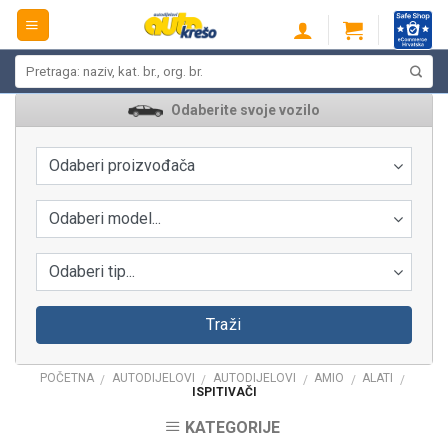
Skip
to
content
Pretraži:
Odaberite svoje vozilo
Odaberi proizvođača
Odaberi model...
Odaberi tip...
Traži
POČETNA
AUTODIJELOVI
AUTODIJELOVI
AMIO
ALATI
/
/
/
/
/
ISPITIVAČI
KATEGORIJE