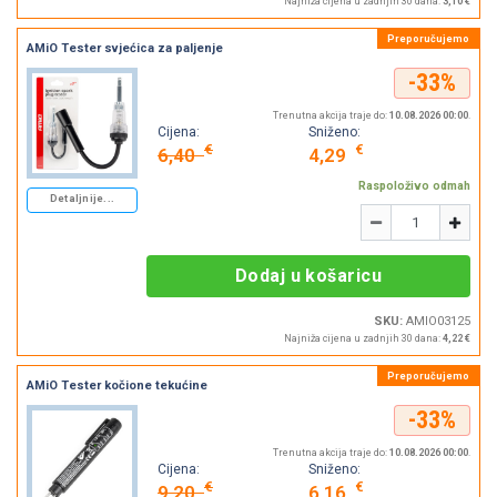
Najniža cijena u zadnjih 30 dana:
3,10 €
AMiO Tester svjećica za paljenje
-33%
Trenutna akcija traje do:
10.08.2026 00:00
.
Cijena:
Sniženo:
€
€
6,40
4,29
Raspoloživo odmah
Detaljnije...
Količina
-
+
Dodaj u košaricu
SKU:
AMIO03125
Najniža cijena u zadnjih 30 dana:
4,22 €
AMiO Tester kočione tekućine
-33%
Trenutna akcija traje do:
10.08.2026 00:00
.
Cijena:
Sniženo:
€
€
9,20
6,16