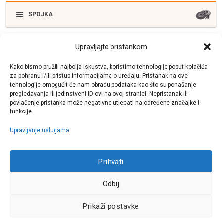
SPOJKA
Upravljajte pristankom
ELEKTRIKA
Kako bismo pružili najbolja iskustva, koristimo tehnologije poput kolačića
za pohranu i/ili pristup informacijama o uređaju. Pristanak na ove
tehnologije omogućit će nam obradu podataka kao što su ponašanje
SUSTAV ISPUŠNIH PLINOVA
pregledavanja ili jedinstveni ID-ovi na ovoj stranici. Nepristanak ili
povlačenje pristanka može negativno utjecati na određene značajke i
funkcije.
Upravljanje uslugama
Call centar
+38513030300
Prihvati
Odbij
Pratite nas
Prikaži postavke
Sva prava pridržana © 2021 W.A.O.