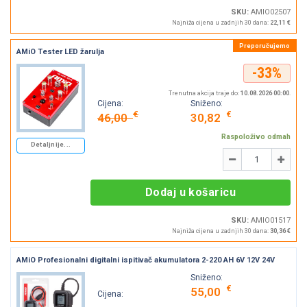
SKU:
AMIO02507
Najniža cijena u zadnjih 30 dana:
22,11 €
AMiO Tester LED žarulja
-33%
Trenutna akcija traje do:
10.08.2026 00:00
.
Cijena:
Sniženo:
€
€
46,00
30,82
Raspoloživo odmah
Detaljnije...
Količina
-
+
Dodaj u košaricu
SKU:
AMIO01517
Najniža cijena u zadnjih 30 dana:
30,36 €
AMiO Profesionalni digitalni ispitivač akumulatora 2-220 AH 6V 12V 24V
Sniženo:
€
55,00
Cijena: