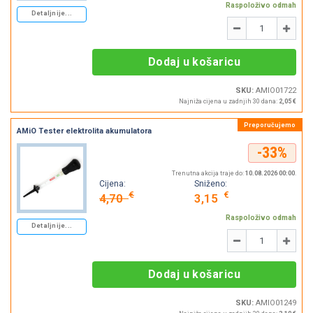
Raspoloživo odmah
Detaljnije...
Količina
-
+
Dodaj u košaricu
SKU:
AMIO01722
Najniža cijena u zadnjih 30 dana:
2,05 €
AMiO Tester elektrolita akumulatora
-33%
Trenutna akcija traje do:
10.08.2026 00:00
.
Cijena:
Sniženo:
€
€
4,70
3,15
Raspoloživo odmah
Detaljnije...
Količina
-
+
Dodaj u košaricu
SKU:
AMIO01249