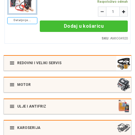
Raspoloživo odmah
Količina
-
+
Detaljnije...
Dodaj u košaricu
SKU:
AMIO04920
REDOVNI I VELIKI SERVIS
MOTOR
ULJE I ANTIFRIZ
KAROSERIJA