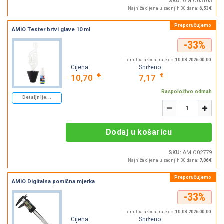
SKU:
AMIO03103
Najniža cijena u zadnjih 30 dana:
6,53 €
AMiO Tester brtvi glave 10 ml
-33%
Trenutna akcija traje do:
10.08.2026 00:00
.
Cijena:
Sniženo:
€
€
10,70
7,17
Raspoloživo odmah
Detaljnije...
Količina
-
+
Dodaj u košaricu
SKU:
AMIO02779
Najniža cijena u zadnjih 30 dana:
7,06 €
AMiO Digitalna pomična mjerka
-33%
Trenutna akcija traje do:
10.08.2026 00:00
.
Cijena:
Sniženo: