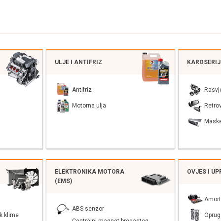
ULJE I ANTIFRIZ
KAROSERI
Antifriz
Rasvj
Motorna ulja
Retrov
Mask
ELEKTRONIKA MOTORA
OVJES I U
(EMS)
Amort
ABS senzor
k klime
Oprug