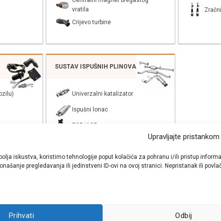
Centralni magnet bregastog
vratila
Zračni
Crijevo turbine
SUSTAV ISPUŠNIH PLINOVA
zilu)
Univerzalni katalizator
Ispušni lonac
EGR/AGR
Upravljajte pristankom
bolja iskustva, koristimo tehnologije poput kolačića za pohranu i/ili pristup inf
našanje pregledavanja ili jedinstveni ID-ovi na ovoj stranici. Nepristanak ili pov
shop autodijelova
- Auto Krešo - preko 200 svjetski poznatih i prizna
Prihvati
Odbij
ezervnih dijelova za sve vrste i tipove osobnih i lakih teretnih vozila.