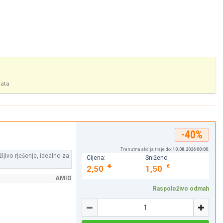
tata
-40%
Trenutna akcija traje do:
10.08.2026 00:00
.
ljivo rješenje, idealno za
Cijena:
Sniženo:
€
€
2,50
1,50
AMIO
Raspoloživo odmah
Količina
-
+