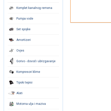
Komplet kanalnog remena
Pumpa vode
Set spojke
Amortizeri
Ovjes
Gorivo - dovod i ubrizgavanje
Kompresori klime
Tipski tepisi
Alati
Motorna ulja i maziva