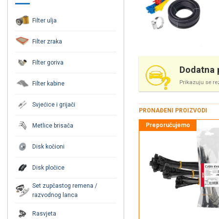
Filter ulja
Filter zraka
Filter goriva
Dodatna p
Prikazuju se re
Filter kabine
Svjećice i grijači
PRONAĐENI PROIZVODI
Metlice brisača
Disk kočioni
Disk pločice
Set zupčastog remena /
razvodnog lanca
Rasvjeta