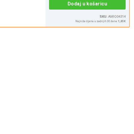
Dodaj u košaricu
SKU:
AMIO04314
Najniža cijena u zadnjih 30 dana:
1,65 €