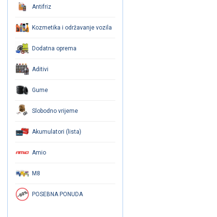
Antifriz
Kozmetika i održavanje vozila
Dodatna oprema
Aditivi
Gume
Slobodno vrijeme
Akumulatori (lista)
Amio
M8
POSEBNA PONUDA