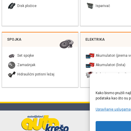
Disk pločice
Isparivač
SPOJKA
ELEKTRIKA
Set spojke
Akumulatori (prema vo
Zamašnjak
Akumulatori (lista)
Hidraulični potisni ležaj
Balast xenon žarulje
Kako bismo pružili naj
podataka kao što su po
Upravljanje uslugama
Online web
proizvođača r