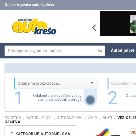
Skip
Online trgovina auto dijelova
to
content
Pretraži:
Autodijelovi
1
2
Odaberite proizvođača vašeg
Odabe
vozila za početak pretrage
POČETNA
AUTODIJELOVI
AUTODIJELOVI
AMIO
ALATI
VEZICE, Š
/
/
/
/
/
CRIJEVA
VE
KATEGORIJE AUTODIJELOVA