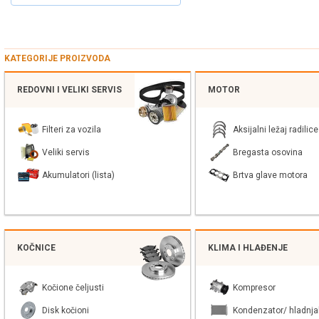
KATEGORIJE PROIZVODA
REDOVNI I VELIKI SERVIS
MOTOR
Filteri za vozila
Aksijalni ležaj radilice
Veliki servis
Bregasta osovina
Akumulatori (lista)
Brtva glave motora
KOČNICE
KLIMA I HLAĐENJE
Kočione čeljusti
Kompresor
Disk kočioni
Kondenzator/ hladnja