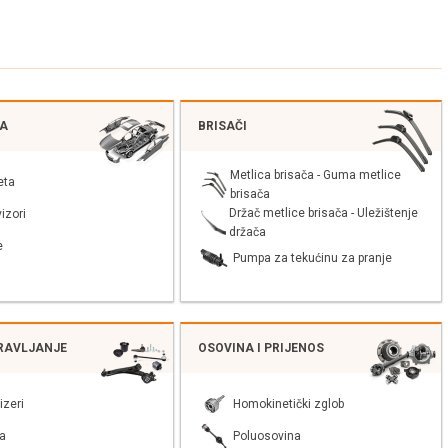
JA
BRISAČI
Metlica brisača - Guma metlice
eta
brisača
Držač metlice brisača - Uležištenje
izori
držača
e
Pumpa za tekućinu za pranje
PRAVLJANJE
OSOVINA I PRIJENOS
izeri
Homokinetički zglob
a
Poluosovina