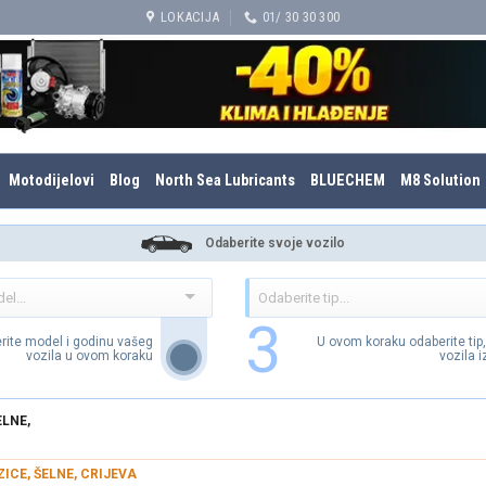
LOKACIJA
01/ 30 30 300
Motodijelovi
Blog
North Sea Lubricants
BLUECHEM
M8 Solution
Odaberite svoje vozilo
3
rite model i godinu vašeg
U ovom koraku odaberite tip
vozila u ovom koraku
vozila 
ELNE,
ZICE, ŠELNE, CRIJEVA