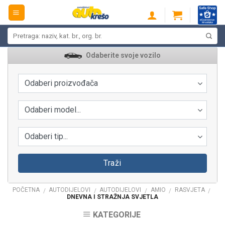
Skip
to
content
Pretraži:
Odaberite svoje vozilo
Odaberi proizvođača
Odaberi model...
Odaberi tip...
Traži
POČETNA
AUTODIJELOVI
AUTODIJELOVI
AMIO
RASVJETA
/
/
/
/
/
DNEVNA I STRAŽNJA SVJETLA
KATEGORIJE