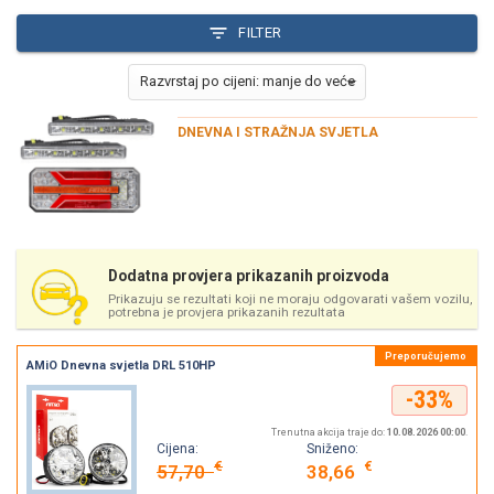
FILTER
DNEVNA I STRAŽNJA SVJETLA
Dodatna provjera prikazanih proizvoda
Prikazuju se rezultati koji ne moraju odgovarati vašem vozilu,
potrebna je provjera prikazanih rezultata
AMiO Dnevna svjetla DRL 510HP
-33%
Trenutna akcija traje do:
10.08.2026 00:00
.
Cijena:
Sniženo:
€
€
57,70
38,66