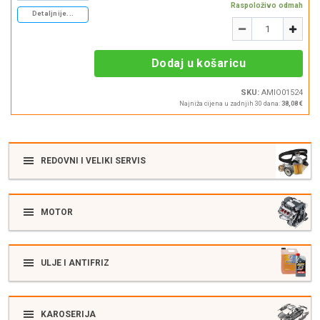
Raspoloživo odmah
Detaljnije...
Količina
-
+
Dodaj u košaricu
SKU:
AMIO01524
Najniža cijena u zadnjih 30 dana:
38,08 €
REDOVNI I VELIKI SERVIS
MOTOR
ULJE I ANTIFRIZ
KAROSERIJA