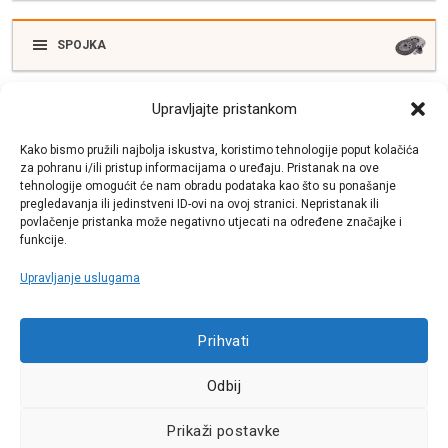
SPOJKA
Upravljajte pristankom
ELEKTRIKA
Kako bismo pružili najbolja iskustva, koristimo tehnologije poput kolačića
za pohranu i/ili pristup informacijama o uređaju. Pristanak na ove
tehnologije omogućit će nam obradu podataka kao što su ponašanje
SUSTAV ISPUŠNIH PLINOVA
pregledavanja ili jedinstveni ID-ovi na ovoj stranici. Nepristanak ili
povlačenje pristanka može negativno utjecati na određene značajke i
funkcije.
Upravljanje uslugama
Call centar
+38513030300
Prihvati
Odbij
Pratite nas
Prikaži postavke
Sva prava pridržana © 2021 W.A.O.