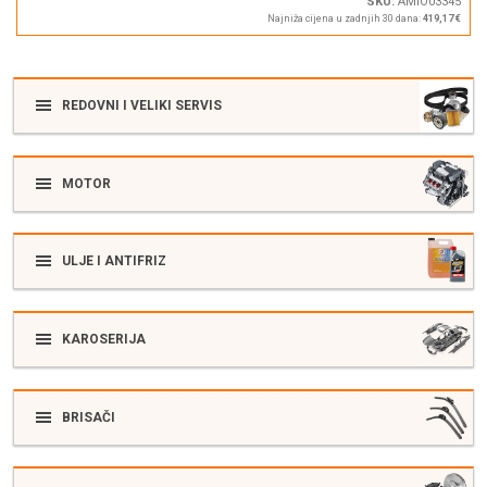
SKU:
AMIO03345
Najniža cijena u zadnjih 30 dana:
419,17 €
REDOVNI I VELIKI SERVIS
MOTOR
ULJE I ANTIFRIZ
KAROSERIJA
BRISAČI