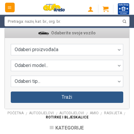
Skip
to
content
Pretraži:
Odaberite svoje vozilo
Odaberi proizvođača
Odaberi model...
Odaberi tip...
Traži
POČETNA
AUTODIJELOVI
AUTODIJELOVI
AMIO
RASVJETA
/
/
/
/
/
ROTIRKE I BLJESKALICE
KATEGORIJE