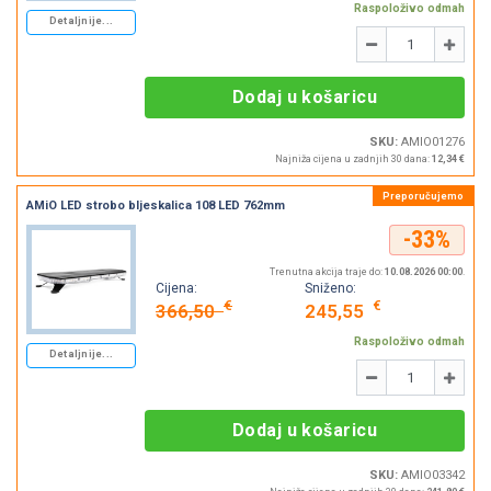
Raspoloživo odmah
Detaljnije...
Količina
-
+
Dodaj u košaricu
SKU:
AMIO01276
Najniža cijena u zadnjih 30 dana:
12,34 €
AMiO LED strobo bljeskalica 108 LED 762mm
-33%
Trenutna akcija traje do:
10.08.2026 00:00
.
Cijena:
Sniženo:
€
€
366,50
245,55
Raspoloživo odmah
Detaljnije...
Količina
-
+
Dodaj u košaricu
SKU:
AMIO03342