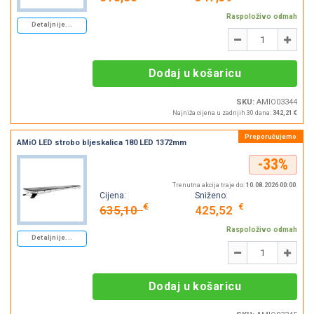
Raspoloživo odmah
Detaljnije...
Količina
-
+
Dodaj u košaricu
SKU:
AMIO03344
Najniža cijena u zadnjih 30 dana:
342,21 €
AMiO LED strobo bljeskalica 180 LED 1372mm
-33%
Trenutna akcija traje do:
10.08.2026 00:00
.
Cijena:
Sniženo:
€
€
635,10
425,52
Raspoloživo odmah
Detaljnije...
Količina
-
+
Dodaj u košaricu