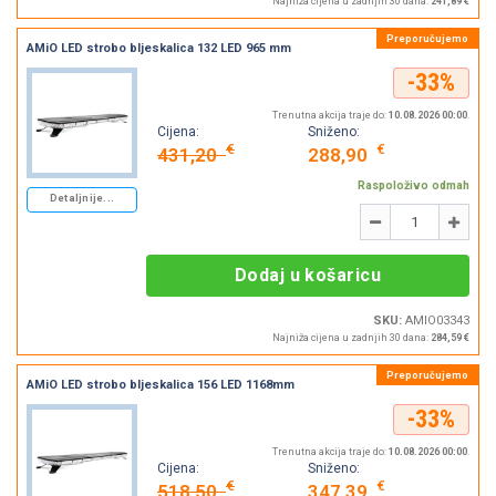
Najniža cijena u zadnjih 30 dana:
241,89 €
AMiO LED strobo bljeskalica 132 LED 965 mm
-33%
Trenutna akcija traje do:
10.08.2026 00:00
.
Cijena:
Sniženo:
€
€
431,20
288,90
Raspoloživo odmah
Detaljnije...
Količina
-
+
Dodaj u košaricu
SKU:
AMIO03343
Najniža cijena u zadnjih 30 dana:
284,59 €
AMiO LED strobo bljeskalica 156 LED 1168mm
-33%
Trenutna akcija traje do:
10.08.2026 00:00
.
Cijena:
Sniženo:
€
€
518,50
347,39