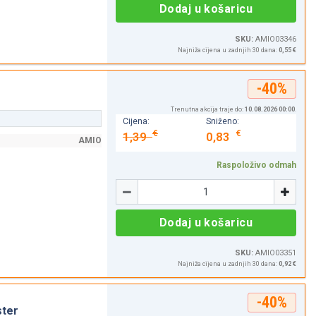
Dodaj u košaricu
SKU:
AMIO03346
Najniža cijena u zadnjih 30 dana:
0,55 €
-40%
Trenutna akcija traje do:
10.08.2026 00:00
.
Cijena:
Sniženo:
€
€
1,39
0,83
AMIO
Raspoloživo odmah
Količina
-
+
Dodaj u košaricu
SKU:
AMIO03351
Najniža cijena u zadnjih 30 dana:
0,92 €
-40%
ster