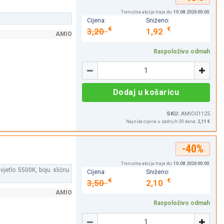
Trenutna akcija traje do:
10.08.2026 00:00
.
Cijena:
Sniženo:
€
€
3,20
1,92
AMIO
Raspoloživo odmah
Količina
-
+
Dodaj u košaricu
SKU:
AMIO01125
Najniža cijena u zadnjih 30 dana:
2,11 €
-40%
Trenutna akcija traje do:
10.08.2026 00:00
.
vjetlo 5500K, boju sličnu
Cijena:
Sniženo:
€
€
3,50
2,10
AMIO
Raspoloživo odmah
Količina
-
+