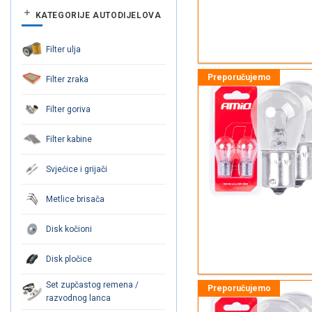
KATEGORIJE AUTODIJELOVA
Filter ulja
Filter zraka
Filter goriva
Filter kabine
Svjećice i grijači
Metlice brisača
Disk kočioni
Disk pločice
Set zupčastog remena /
razvodnog lanca