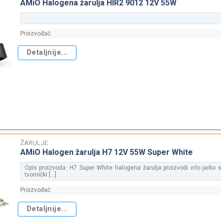
AMiO Halogena žarulja HIR2 9012 12V 55W
Proizvođač:
Detaljnije...
ŽARULJE
AMiO Halogen žarulja H7 12V 55W Super White
Opis proizvoda: H7 Super White halogena žarulja proizvodi vrlo jarko s
tvornički [...]
Proizvođač:
Detaljnije...