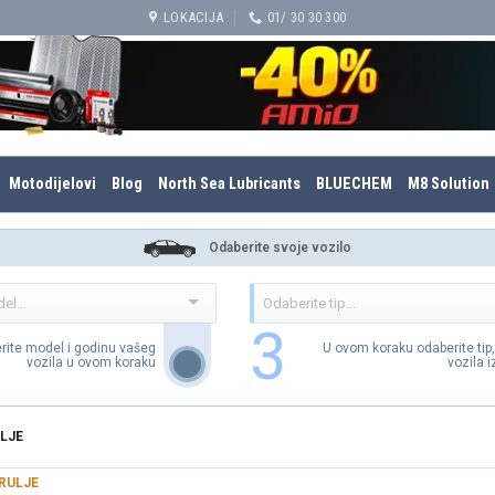
LOKACIJA
01/ 30 30 300
Motodijelovi
Blog
North Sea Lubricants
BLUECHEM
M8 Solution
Odaberite svoje vozilo
3
rite model i godinu vašeg
U ovom koraku odaberite tip
vozila u ovom koraku
vozila 
LJE
RULJE