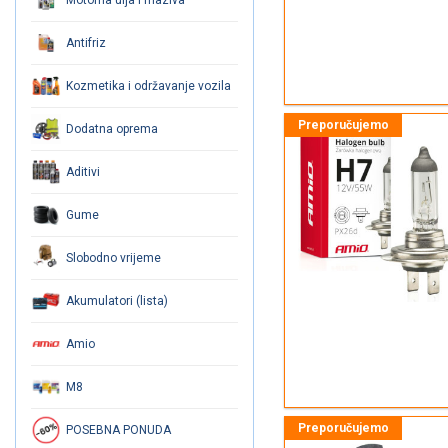
Antifriz
Kozmetika i održavanje vozila
Dodatna oprema
Aditivi
Gume
Slobodno vrijeme
Akumulatori (lista)
Amio
M8
POSEBNA PONUDA