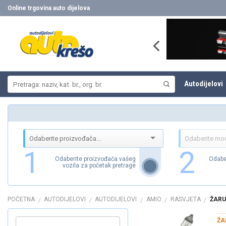
Skip
Online trgovina auto dijelova
to
content
Pretraži:
Autodijelovi
1
2
Odaberite proizvođača vašeg
Odabe
vozila za početak pretrage
POČETNA
AUTODIJELOVI
AUTODIJELOVI
AMIO
RASVJETA
ŽARU
/
/
/
/
/
ŽA