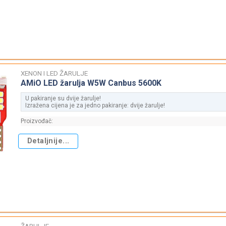
XENON I LED ŽARULJE
AMiO LED žarulja W5W Canbus 5600K
U pakiranje su dvije žarulje!
Izražena cijena je za jedno pakiranje: dvije žarulje!
Proizvođač:
Detaljnije...
ŽARULJE