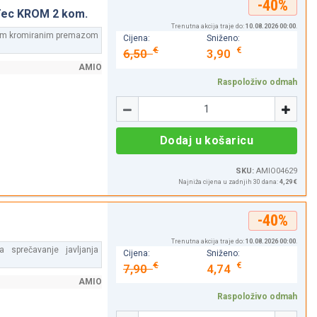
-40%
Tec KROM 2 kom.
Trenutna akcija traje do:
10.08.2026 00:00
.
ojim kromiranim premazom
Cijena:
Sniženo:
€
€
6,50
3,90
AMIO
Raspoloživo odmah
Količina
-
+
Dodaj u košaricu
SKU:
AMIO04629
Najniža cijena u zadnjih 30 dana:
4,29 €
-40%
Trenutna akcija traje do:
10.08.2026 00:00
.
 sprečavanje javljanja
Cijena:
Sniženo:
€
€
7,90
4,74
AMIO
Raspoloživo odmah
Količina