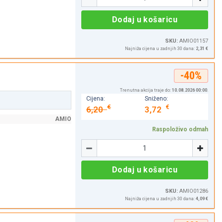
Dodaj u košaricu
SKU:
AMIO01157
Najniža cijena u zadnjih 30 dana:
2,31 €
-40%
Trenutna akcija traje do:
10.08.2026 00:00
.
Cijena:
Sniženo:
€
€
6,20
3,72
AMIO
Raspoloživo odmah
Količina
-
+
Dodaj u košaricu
SKU:
AMIO01286
Najniža cijena u zadnjih 30 dana:
4,09 €