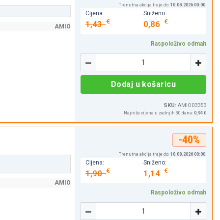
Trenutna akcija traje do:
10.08.2026 00:00
.
Cijena:
Sniženo:
€
€
1,43
0,86
AMIO
Raspoloživo odmah
Količina
-
+
Dodaj u košaricu
SKU:
AMIO03353
Najniža cijena u zadnjih 30 dana:
0,94 €
-40%
Trenutna akcija traje do:
10.08.2026 00:00
.
Cijena:
Sniženo:
€
€
1,90
1,14
AMIO
Raspoloživo odmah
Količina
-
+