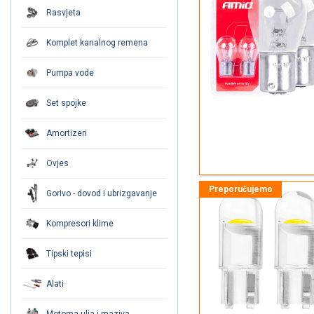
Rasvjeta
Komplet kanalnog remena
Pumpa vode
Set spojke
Amortizeri
Ovjes
Gorivo - dovod i ubrizgavanje
Kompresori klime
Tipski tepisi
Alati
Motorna ulja i maziva