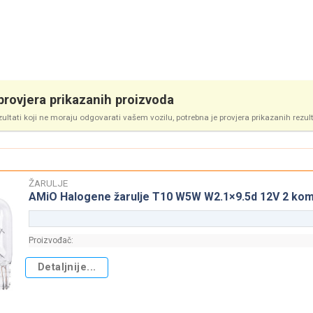
rovjera prikazanih proizvoda
zultati koji ne moraju odgovarati vašem vozilu, potrebna je provjera prikazanih rezul
ŽARULJE
AMiO Halogene žarulje T10 W5W W2.1×9.5d 12V 2 kom 
Proizvođač:
Detaljnije...