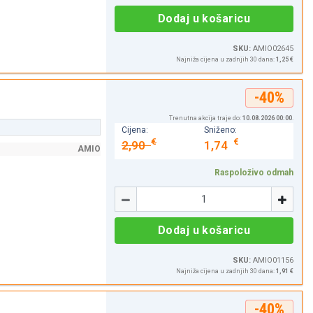
Dodaj u košaricu
SKU:
AMIO02645
Najniža cijena u zadnjih 30 dana:
1,25 €
-40%
Trenutna akcija traje do:
10.08.2026 00:00
.
Cijena:
Sniženo:
€
€
2,90
1,74
AMIO
Raspoloživo odmah
Količina
-
+
Dodaj u košaricu
SKU:
AMIO01156
Najniža cijena u zadnjih 30 dana:
1,91 €
-40%