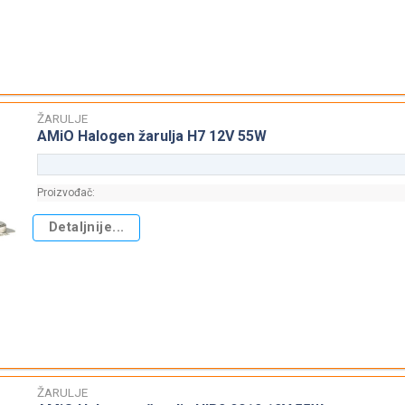
ŽARULJE
AMiO Halogen žarulja H7 12V 55W
Proizvođač:
Detaljnije...
ŽARULJE