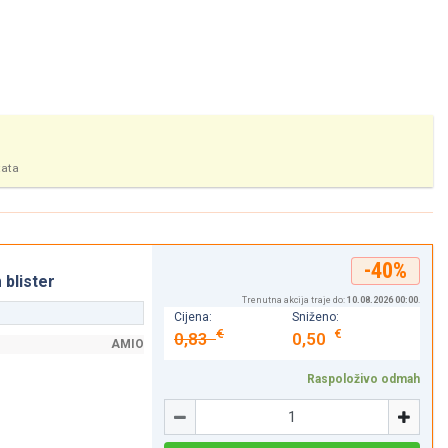
tata
-40%
blister
Trenutna akcija traje do:
10.08.2026 00:00
.
Cijena:
Sniženo:
€
€
0,83
0,50
AMIO
Raspoloživo odmah
Količina
-
+