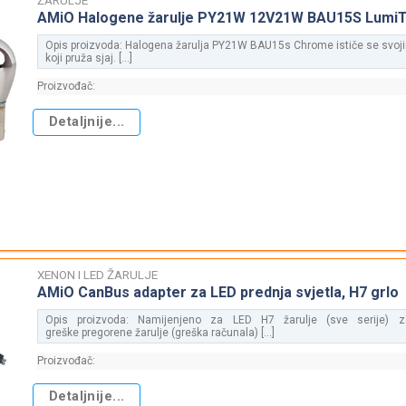
AMiO Halogene žarulje PY21W 12V21W BAU15S Lumi
Opis proizvoda: Halogena žarulja PY21W BAU15s Chrome ističe se sv
koji pruža sjaj. [...]
Proizvođač:
Detaljnije...
XENON I LED ŽARULJE
AMiO CanBus adapter za LED prednja svjetla, H7 grlo
Opis proizvoda: Namijenjeno za LED H7 žarulje (sve serije) za
greške pregorene žarulje (greška računala) [...]
Proizvođač:
Detaljnije...