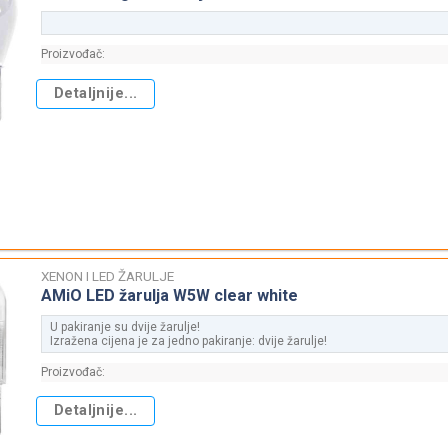
Proizvođač:
Detaljnije...
XENON I LED ŽARULJE
AMiO LED žarulja W5W clear white
U pakiranje su dvije žarulje!
Izražena cijena je za jedno pakiranje: dvije žarulje!
Proizvođač:
Detaljnije...