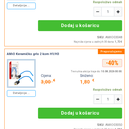
Raspoloživo odmah
Detaljnije...
Količina
-
+
Dodaj u košaricu
SKU:
AMIO03048
Najniža cijena u zadnjih 30 dana:
1,72 €
AMiO Keramičko grlo 2 kom H1/H3
-40%
Trenutna akcija traje do:
10.08.2026 00:00
.
Cijena:
Sniženo:
€
€
3,00
1,80
Raspoloživo odmah
Detaljnije...
Količina
-
+
Dodaj u košaricu
SKU:
AMIO03050