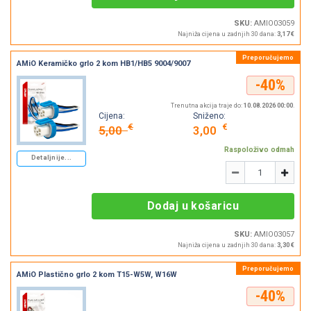
SKU:
AMIO03059
Najniža cijena u zadnjih 30 dana:
3,17 €
AMiO Keramičko grlo 2 kom HB1/HB5 9004/9007
-40%
Trenutna akcija traje do:
10.08.2026 00:00
.
Cijena:
Sniženo:
€
€
5,00
3,00
Raspoloživo odmah
Detaljnije...
Količina
-
+
Dodaj u košaricu
SKU:
AMIO03057
Najniža cijena u zadnjih 30 dana:
3,30 €
AMiO Plastično grlo 2 kom T15-W5W, W16W
-40%