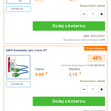
Raspoloživo odmah
Detaljnije...
Količina
-
+
Dodaj u košaricu
SKU:
AMIO03047
Najniža cijena u zadnjih 30 dana:
2,24 €
AMiO Keramičko grlo 2 kom H7
-40%
Trenutna akcija traje do:
10.08.2026 00:00
.
Cijena:
Sniženo:
€
€
3,50
2,10
Raspoloživo odmah
Detaljnije...
Količina
-
+
Dodaj u košaricu