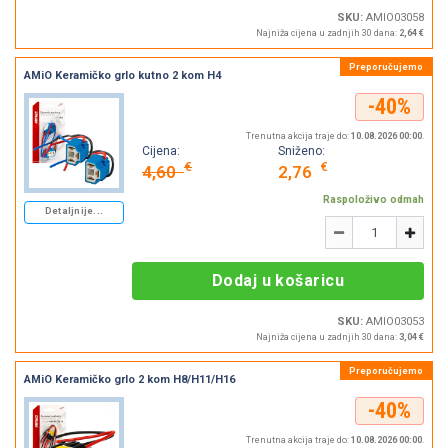
SKU:
AMIO03058
Najniža cijena u zadnjih 30 dana:
2,64 €
AMiO Keramičko grlo kutno 2 kom H4
-40%
Trenutna akcija traje do:
10.08.2026 00:00
.
Cijena:
Sniženo:
€
€
4,60
2,76
Raspoloživo odmah
Detaljnije...
Količina
-
+
Dodaj u košaricu
SKU:
AMIO03053
Najniža cijena u zadnjih 30 dana:
3,04 €
AMiO Keramičko grlo 2 kom H8/H11/H16
-40%
Trenutna akcija traje do:
10.08.2026 00:00
.