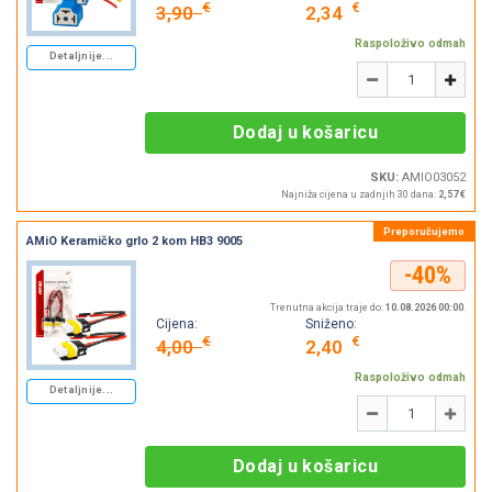
€
€
3,90
2,34
Raspoloživo odmah
Detaljnije...
Količina
-
+
Dodaj u košaricu
SKU:
AMIO03052
Najniža cijena u zadnjih 30 dana:
2,57 €
AMiO Keramičko grlo 2 kom HB3 9005
-40%
Trenutna akcija traje do:
10.08.2026 00:00
.
Cijena:
Sniženo:
€
€
4,00
2,40
Raspoloživo odmah
Detaljnije...
Količina
-
+
Dodaj u košaricu