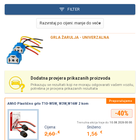
FILTER
GRLA ŽARULJA - UNIVERZALNA
Dodatna provjera prikazanih proizvoda
Prikazuju se rezultati koji ne moraju odgovarati vašem vozilu,
potrebna je provjera prikazanih rezultata
AMiO Plastično grlo T10-W5W, W3W,W16W 2 kom
-40%
Trenutna akcija traje do:
10.08.2026 00:00
.
Cijena:
Sniženo:
€
€
2,60
1,56