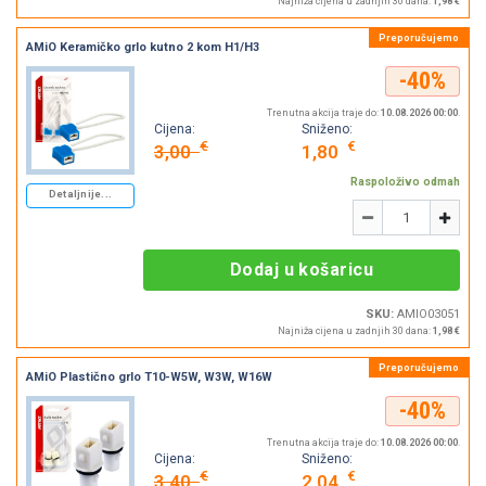
Najniža cijena u zadnjih 30 dana:
1,98 €
AMiO Keramičko grlo kutno 2 kom H1/H3
-40%
Trenutna akcija traje do:
10.08.2026 00:00
.
Cijena:
Sniženo:
€
€
3,00
1,80
Raspoloživo odmah
Detaljnije...
Količina
-
+
Dodaj u košaricu
SKU:
AMIO03051
Najniža cijena u zadnjih 30 dana:
1,98 €
AMiO Plastično grlo T10-W5W, W3W, W16W
-40%
Trenutna akcija traje do:
10.08.2026 00:00
.
Cijena:
Sniženo:
€
€
3,40
2,04