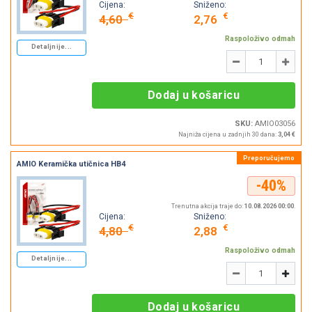
Cijena:
Sniženo:
€
€
4,60
2,76
Raspoloživo odmah
Detaljnije...
Količina
-
+
Dodaj u košaricu
SKU:
AMIO03056
Najniža cijena u zadnjih 30 dana:
3,04 €
AMIO Keramička utičnica HB4
-40%
Trenutna akcija traje do:
10.08.2026 00:00
.
Cijena:
Sniženo:
€
€
4,80
2,88
Raspoloživo odmah
Detaljnije...
Količina
-
+
Dodaj u košaricu