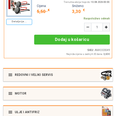
Trenutna akcija traje do:
10.08.2026 00:00
.
Cijena:
Sniženo:
€
€
5,50
3,30
Raspoloživo odmah
Detaljnije...
Količina
-
+
Dodaj u košaricu
SKU:
AMIO03049
Najniža cijena u zadnjih 30 dana:
3,63 €
REDOVNI I VELIKI SERVIS
MOTOR
ULJE I ANTIFRIZ