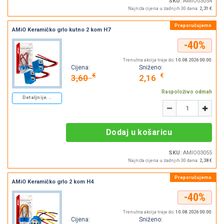
SKU:
AMIO03054
Najniža cijena u zadnjih 30 dana:
2,31 €
AMiO Keramičko grlo kutno 2 kom H7
-40%
Trenutna akcija traje do:
10.08.2026 00:00
.
Cijena:
Sniženo:
€
€
3,60
2,16
Raspoloživo odmah
Detaljnije...
Količina
-
+
Dodaj u košaricu
SKU:
AMIO03055
Najniža cijena u zadnjih 30 dana:
2,38 €
AMiO Keramičko grlo 2 kom H4
-40%
Trenutna akcija traje do:
10.08.2026 00:00
.
Cijena:
Sniženo: