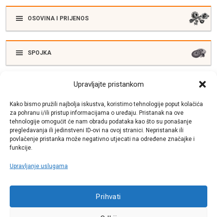
OSOVINA I PRIJENOS
SPOJKA
Upravljajte pristankom
ELEKTRIKA
Kako bismo pružili najbolja iskustva, koristimo tehnologije poput kolačića
za pohranu i/ili pristup informacijama o uređaju. Pristanak na ove
tehnologije omogućit će nam obradu podataka kao što su ponašanje
SUSTAV ISPUŠNIH PLINOVA
pregledavanja ili jedinstveni ID-ovi na ovoj stranici. Nepristanak ili
povlačenje pristanka može negativno utjecati na određene značajke i
funkcije.
Upravljanje uslugama
Call centar
+38513030300
Prihvati