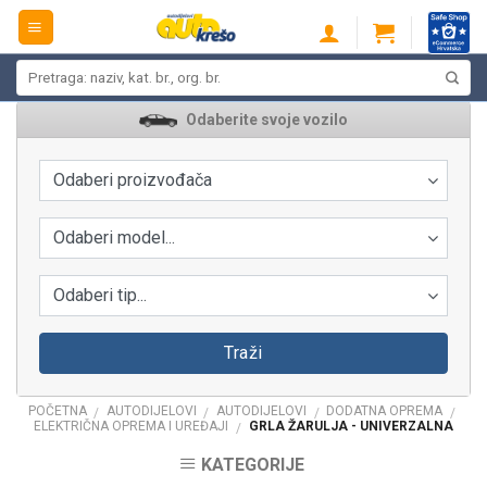
Skip
to
content
Pretraži:
Odaberite svoje vozilo
Odaberi proizvođača
Odaberi model...
Odaberi tip...
Traži
POČETNA
AUTODIJELOVI
AUTODIJELOVI
DODATNA OPREMA
/
/
/
/
ELEKTRIČNA OPREMA I UREĐAJI
GRLA ŽARULJA - UNIVERZALNA
/
KATEGORIJE