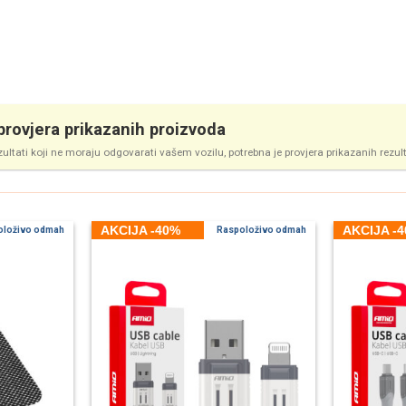
rovjera prikazanih proizvoda
zultati koji ne moraju odgovarati vašem vozilu, potrebna je provjera prikazanih rezul
AKCIJA -40%
AKCIJA -
oloživo odmah
Raspoloživo odmah