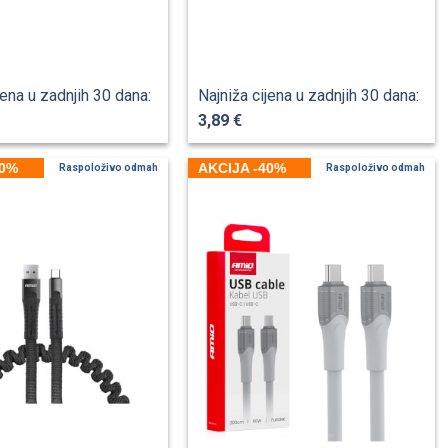
jena u zadnjih 30 dana:
Najniža cijena u zadnjih 30 dana:
3,89 €
40%
AKCIJA -40%
Raspoloživo odmah
Raspoloživo odmah