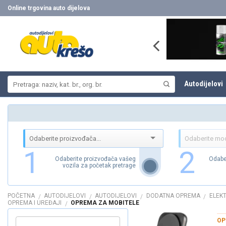
Skip
Online trgovina auto dijelova
to
content
Pretraži:
Autodijelovi
1
2
Odaberite proizvođača vašeg
Odabe
vozila za početak pretrage
POČETNA
AUTODIJELOVI
AUTODIJELOVI
DODATNA OPREMA
ELEK
/
/
/
/
OPREMA I UREĐAJI
OPREMA ZA MOBITELE
/
OP