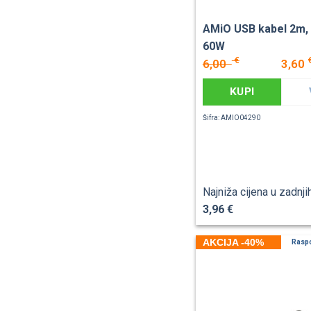
AMiO USB kabel 2m, 
60W
€
6,00
3,60
KUPI
Šifra: AMIO04290
Najniža cijena u zadnji
3,96 €
AKCIJA -40%
Rasp