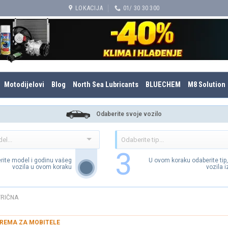
LOKACIJA
01/ 30 30 300
Motodijelovi
Blog
North Sea Lubricants
BLUECHEM
M8 Solution
Odaberite svoje vozilo
3
rite model i godinu vašeg
U ovom koraku odaberite tip
vozila u ovom koraku
vozila 
TRIČNA
REMA ZA MOBITELE