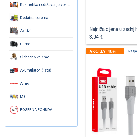
Kozmetika i održavanje vozila
Dodatna oprema
Najniža cijena u zadnji
Aditivi
3,04 €
Gume
AKCIJA -40%
Rasp
Slobodno vrijeme
Akumulatori (lista)
Amio
M8
POSEBNA PONUDA