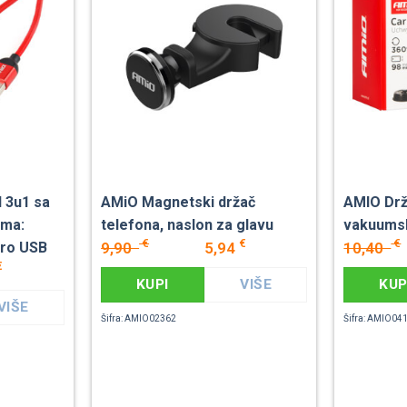
 3u1 sa
AMiO Magnetski držač
AMIO Drž
ima:
telefona, naslon za glavu
vakuums
€
€
€
9,90
5,94
10,40
cro USB
€
KUPI
VIŠE
KUP
VIŠE
Šifra: AMIO02362
Šifra: AMIO04