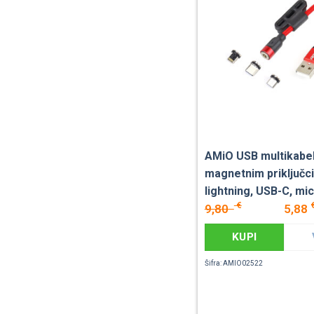
AMiO USB multikabel
magnetnim priključc
lightning, USB-C, mi
€
9,80
5,88
KUPI
Šifra: AMIO02522