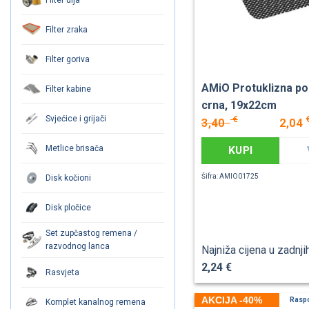
Filter zraka
Filter goriva
AMiO Protuklizna po
Filter kabine
crna, 19x22cm
Svjećice i grijači
€
3,40
2,04
Metlice brisača
KUPI
Šifra: AMIO01725
Disk kočioni
Disk pločice
Set zupčastog remena /
razvodnog lanca
Najniža cijena u zadnji
2,24 €
Rasvjeta
AKCIJA -40%
Rasp
Komplet kanalnog remena