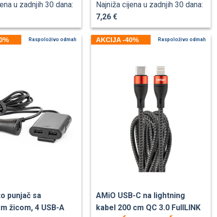
jena u zadnjih 30 dana:
Najniža cijena u zadnjih 30 dana:
7,26 €
40%
AKCIJA -40%
Raspoloživo odmah
Raspoloživo odmah
o punjač sa
AMiO USB-C na lightning
m žicom, 4 USB-A
kabel 200 cm QC 3.0 FullLINK