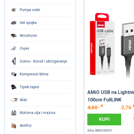
Pumpa vode
Set spojke
Amortizeri
Ovjes
Gorivo - dovod i ubrizgavanje
Kompresori klime
Tipski tepisi
AMiO USB na Lightni
100cm FullLINK
Alati
€
4,60
2,76
Motorna ulja i maziva
KUPI
Antifriz
Šifra: AMIO03901