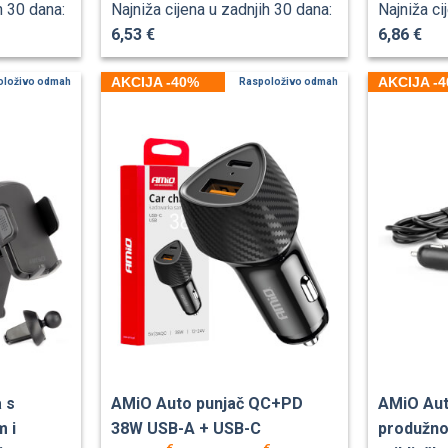
h 30 dana:
Najniža cijena u zadnjih 30 dana:
Najniža ci
6,53 €
6,86 €
AKCIJA -40%
AKCIJA -
oloživo odmah
Raspoloživo odmah
 s
AMiO Auto punjač QC+PD
AMiO Aut
 i
38W USB-A + USB-C
produžno