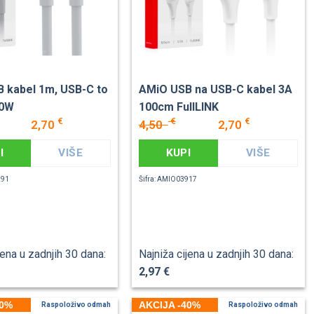
 kabel 1m, USB-C to
AMiO USB na USB-C kabel 3A
60W
100cm FullLINK
€
€
€
2,70
4,50
2,70
I
VIŠE
KUPI
VIŠE
291
Šifra: AMIO03917
jena u zadnjih 30 dana:
Najniža cijena u zadnjih 30 dana:
2,97 €
40%
AKCIJA -40%
Raspoloživo odmah
Raspoloživo odmah