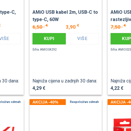
type-C,
AMiO USB kabel 2m, USB-C to
AMiO USB
type-C, 60W
rastezlji
€
€
€
€
6,50
3,90
7,50
VIŠE
KUPI
VIŠE
KUP
Šifra: AMIO04292
Šifra: AMIO02
h 30 dana:
Najniža cijena u zadnjih 30 dana:
Najniža ci
4,29 €
4,22 €
AKCIJA -40%
AKCIJA -
oloživo odmah
Raspoloživo odmah