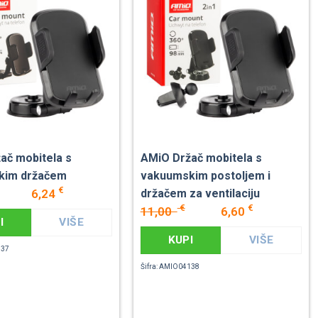
ač mobitela s
AMiO Držač mobitela s
kim držačem
vakuumskim postoljem i
€
6,24
držačem za ventilaciju
€
€
11,00
6,60
I
VIŠE
KUPI
VIŠE
137
Šifra: AMIO04138