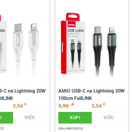
-C na Lightning 20W
AMiO USB-C na Lightning 20W
llLINK
100cm FullLINK
€
€
€
3,54
5,90
3,54
I
VIŠE
KUPI
VIŠE
922
Šifra: AMIO03916