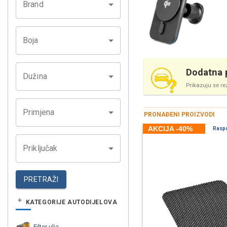
Brand
Boja
Dodatna p
Dužina
Prikazuju se re
Primjena
PRONAĐENI PROIZVODI
AKCIJA -40%
Rasp
Priključak
PRETRAŽI
KATEGORIJE AUTODIJELOVA
Filter ulja