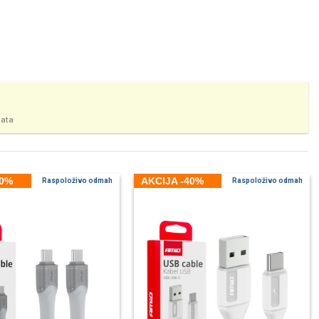
tata
40%
AKCIJA -40%
Raspoloživo odmah
Raspoloživo odmah