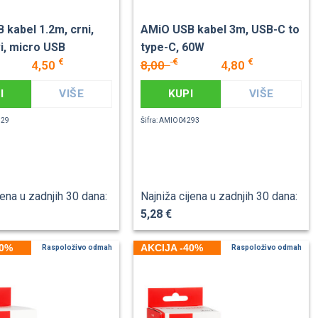
 kabel 1.2m, crni,
AMiO USB kabel 3m, USB-C to
vi, micro USB
type-C, 60W
€
€
€
4,50
8,00
4,80
I
VIŠE
KUPI
VIŠE
529
Šifra: AMIO04293
jena u zadnjih 30 dana:
Najniža cijena u zadnjih 30 dana:
5,28 €
40%
AKCIJA -40%
Raspoloživo odmah
Raspoloživo odmah