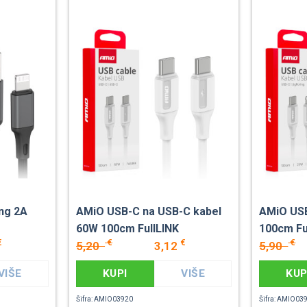
ng 2A
AMiO USB-C na USB-C kabel
AMiO USB
60W 100cm FullLINK
100cm Fu
€
€
€
€
5,20
3,12
5,90
VIŠE
KUPI
VIŠE
KUP
Šifra: AMIO03920
Šifra: AMIO03