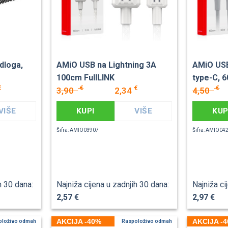
dloga,
AMiO USB na Lightning 3A
AMiO USB
100cm FullLINK
type-C, 
€
€
€
€
3,90
2,34
4,50
VIŠE
KUPI
VIŠE
KUP
Šifra: AMIO03907
Šifra: AMIO04
h 30 dana:
Najniža cijena u zadnjih 30 dana:
Najniža ci
2,57 €
2,97 €
AKCIJA -40%
AKCIJA -
oloživo odmah
Raspoloživo odmah