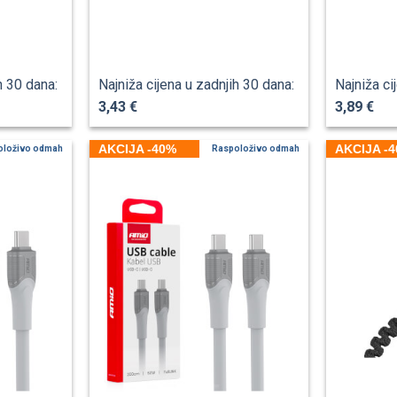
h 30 dana:
Najniža cijena u zadnjih 30 dana:
Najniža ci
3,43 €
3,89 €
AKCIJA -40%
AKCIJA -
oloživo odmah
Raspoloživo odmah