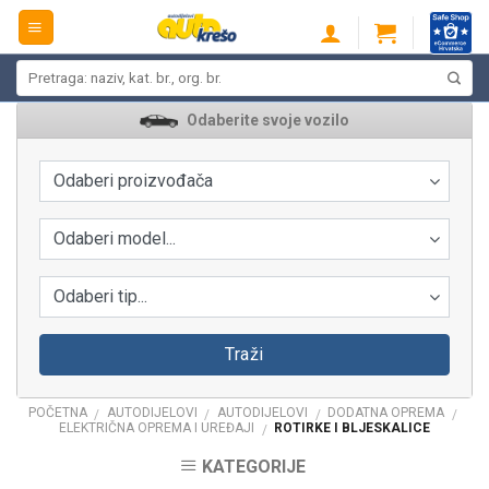
Skip
to
content
Pretraži:
Odaberite svoje vozilo
Odaberi proizvođača
Odaberi model...
Odaberi tip...
Traži
POČETNA
AUTODIJELOVI
AUTODIJELOVI
DODATNA OPREMA
/
/
/
/
ELEKTRIČNA OPREMA I UREĐAJI
ROTIRKE I BLJESKALICE
/
KATEGORIJE