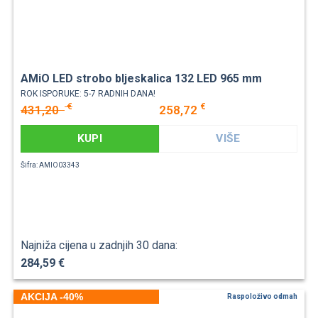
AMiO LED strobo bljeskalica 132 LED 965 mm
ROK ISPORUKE: 5-7 RADNIH DANA!
€
€
431,20
258,72
KUPI
VIŠE
Šifra: AMIO03343
Najniža cijena u zadnjih 30 dana:
284,59 €
AKCIJA -40%
Raspoloživo odmah