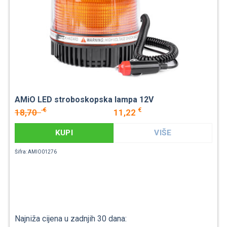
AMiO LED stroboskopska lampa 12V
€
€
18,70
11,22
KUPI
VIŠE
Šifra: AMIO01276
Najniža cijena u zadnjih 30 dana: