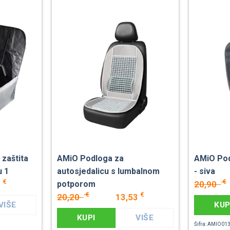
 zaštita
AMiO Podloga za
AMiO Pod
u 1
autosjedalicu s lumbalnom
- siva
€
€
3
20,90
potporom
€
€
20,20
13,53
VIŠE
KUP
KUPI
VIŠE
Šifra: AMIO01