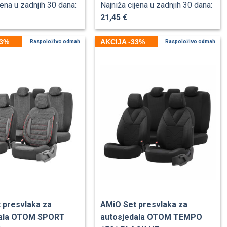
jena u zadnjih 30 dana:
Najniža cijena u zadnjih 30 dana:
21,45 €
33%
AKCIJA -33%
Raspoloživo odmah
Raspoloživo odmah
 presvlaka za
AMiO Set presvlaka za
dala OTOM SPORT
autosjedala OTOM TEMPO