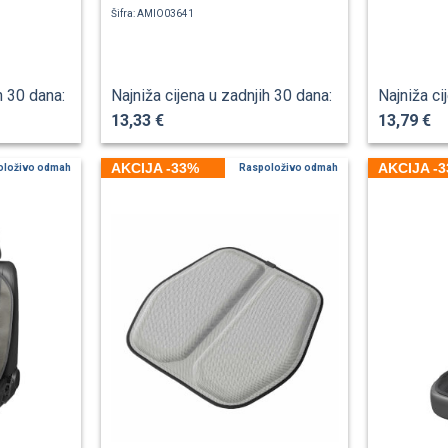
Šifra: AMIO03641
h 30 dana:
Najniža cijena u zadnjih 30 dana:
Najniža ci
13,33 €
13,79 €
AKCIJA -33%
AKCIJA -
oloživo odmah
Raspoloživo odmah