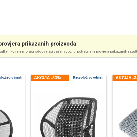
rovjera prikazanih proizvoda
zultati koji ne moraju odgovarati vašem vozilu, potrebna je provjera prikazanih rezul
AKCIJA -33%
AKCIJA -
oloživo odmah
Raspoloživo odmah