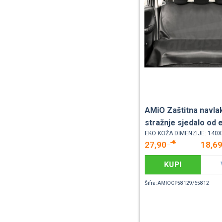
AMiO Zaštitna navla
stražnje sjedalo od 
EKO KOŽA DIMENZIJE: 140
€
27,90
18,6
KUPI
Šifra: AMIOCP58129/65812