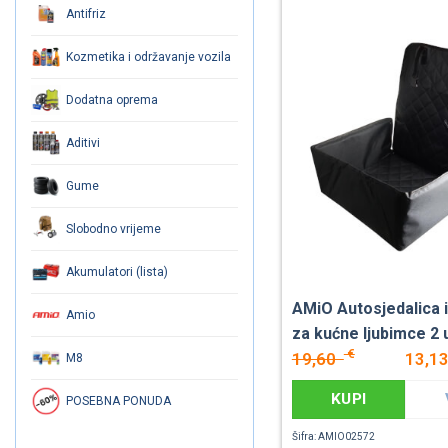
Antifriz
Kozmetika i održavanje vozila
Dodatna oprema
Aditivi
Gume
Slobodno vrijeme
Akumulatori (lista)
AMiO Autosjedalica i
Amio
za kućne ljubimce 2 
€
19,60
13,1
M8
KUPI
POSEBNA PONUDA
Šifra: AMIO02572