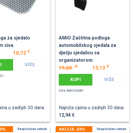
oga za sjedalo
AMiO Zaštitna podloga
m siva
automobilskog sjedala za
€
10,72
dječju sjedalicu sa
organizatorom
I
VIŠE
€
€
19,60
13,13
651
KUPI
VIŠE
Šifra: AMIO02485
jena u zadnjih 30 dana:
Najniža cijena u zadnjih 30 dana:
12,94 €
33%
AKCIJA -33%
Raspoloživo odmah
Raspoloživo odmah