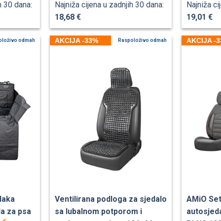
h 30 dana:
Najniža cijena u zadnjih 30 dana:
Najniža ci
18,68 €
19,01 €
AKCIJA -33%
AKCIJA -
oloživo odmah
Raspoloživo odmah
laka
Ventilirana podloga za sjedalo
AMiO Set
la za psa
sa lubalnom potporom i
autosje