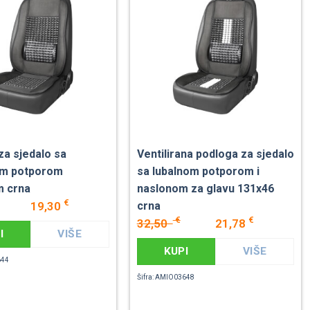
za sjedalo sa
Ventilirana podloga za sjedalo
om potporom
sa lubalnom potporom i
m crna
naslonom za glavu 131x46
€
19,30
crna
€
€
32,50
21,78
I
VIŠE
KUPI
VIŠE
644
Šifra: AMIO03648