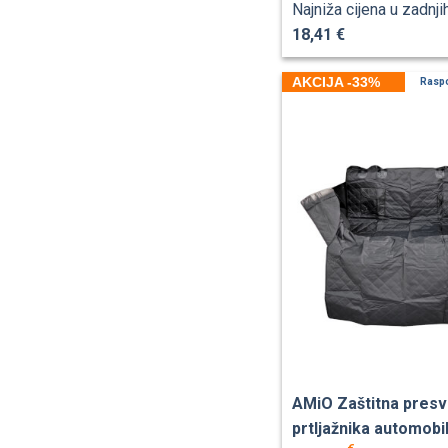
Najniža cijena u zadnji
18,41 €
AKCIJA -33%
Rasp
AMiO Zaštitna presv
prtljažnika automobi