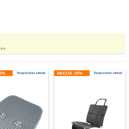
tata
33%
AKCIJA -33%
Raspoloživo odmah
Raspoloživo odmah