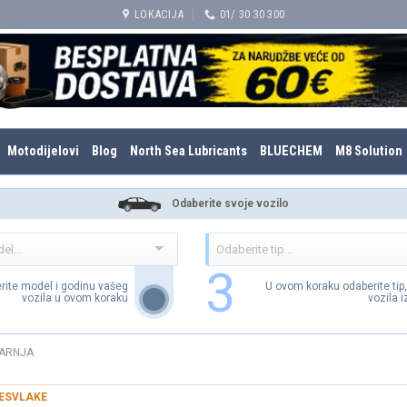
LOKACIJA
01/ 30 30 300
Motodijelovi
Blog
North Sea Lubricants
BLUECHEM
M8 Solution
Odaberite svoje vozilo
3
rite model i godinu vašeg
U ovom koraku odaberite tip
vozila u ovom koraku
vozila 
ARNJA
ESVLAKE