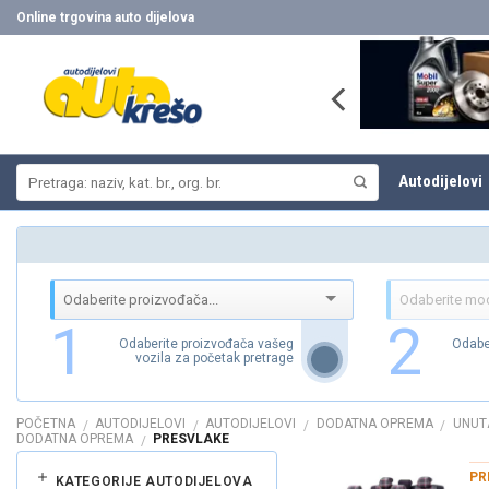
Skip
Online trgovina auto dijelova
to
content
Pretraži:
Autodijelovi
1
2
Odaberite proizvođača vašeg
Odabe
vozila za početak pretrage
POČETNA
AUTODIJELOVI
AUTODIJELOVI
DODATNA OPREMA
UNUT
/
/
/
/
DODATNA OPREMA
PRESVLAKE
/
PR
KATEGORIJE AUTODIJELOVA