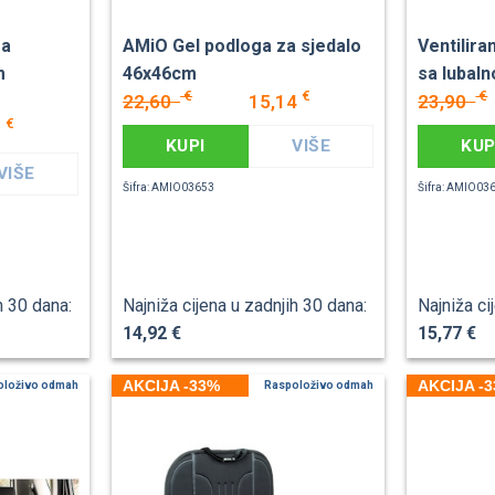
sa
AMiO Gel podloga za sjedalo
Ventilira
m
46x46cm
sa lubal
€
€
€
22,60
15,14
23,90
€
7
KUPI
VIŠE
KUP
VIŠE
Šifra: AMIO03653
Šifra: AMIO03
h 30 dana:
Najniža cijena u zadnjih 30 dana:
Najniža ci
14,92 €
15,77 €
AKCIJA -33%
AKCIJA -
oloživo odmah
Raspoloživo odmah