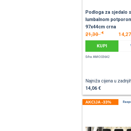
Podloga za sjedalo 
lumbalnom potporo
97x44cm crna
€
21,30
14,2
KUPI
Šifra: AMIO03642
Najniža cijena u zadnji
14,06 €
AKCIJA -33%
Rasp