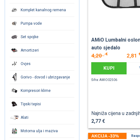
Komplet kanalnog remena
Pumpa vode
Set spojke
AMiO Lumbalni oslo
auto sjedalo
Amortizeri
€
4,20
2,81
Ovjes
KUPI
Gorivo - dovod i ubrizgavanje
Šifra: AMIO02506
Kompresori klime
Tipski tepisi
Najniža cijena u zadnji
Alati
2,77 €
Motorna ulja i maziva
AKCIJA -33%
Rasp