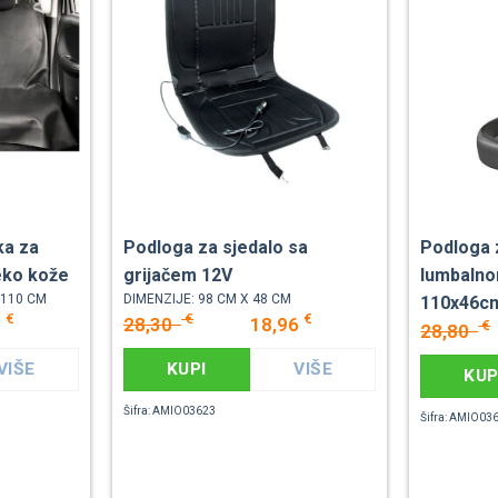
ka za
Podloga za sjedalo sa
Podloga 
eko kože
grijačem 12V
lumbaln
X110 CM
DIMENZIJE: 98 CM X 48 CM
110x46c
€
€
€
9
28,30
18,96
€
28,80
VIŠE
KUPI
VIŠE
KUP
Šifra: AMIO03623
Šifra: AMIO03