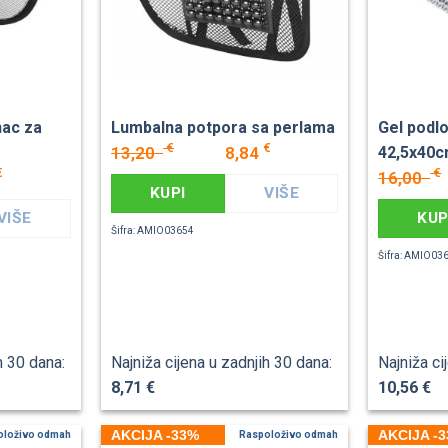
nac za
Lumbalna potpora sa perlama
Gel podl
€
€
13,20
8,84
42,5x40c
€
€
16,00
KUPI
VIŠE
VIŠE
KUP
Šifra: AMIO03654
Šifra: AMIO03
h 30 dana:
Najniža cijena u zadnjih 30 dana:
Najniža ci
8,71 €
10,56 €
AKCIJA -33%
AKCIJA -
oloživo odmah
Raspoloživo odmah