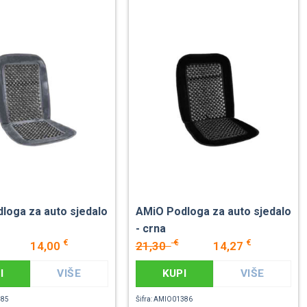
loga za auto sjedalo
AMiO Podloga za auto sjedalo
- crna
€
€
€
14,00
21,30
14,27
I
VIŠE
KUPI
VIŠE
385
Šifra: AMIO01386