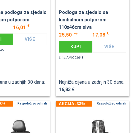
na podloga za sjedalo
Podloga za sjedalo sa
nom potporom
lumbalnom potporom
€
16,01
110x46cm siva
€
€
25,50
17,08
I
VIŠE
KUPI
VIŠE
645
Šifra: AMIO03643
jena u zadnjih 30 dana:
Najniža cijena u zadnjih 30 dana:
16,83 €
33%
AKCIJA -33%
Raspoloživo odmah
Raspoloživo odmah