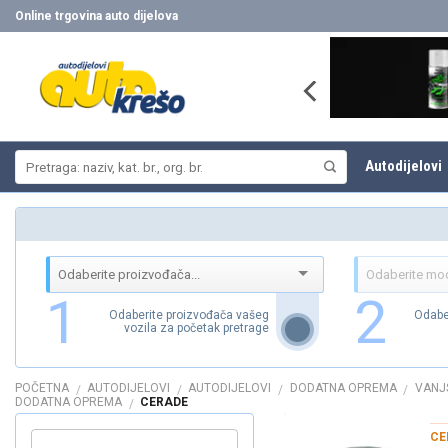
Skip
Online trgovina auto dijelova
to
content
Pretraži:
Autodijelovi
1
2
Odaberite proizvođača vašeg
Odabe
vozila za početak pretrage
POČETNA
AUTODIJELOVI
AUTODIJELOVI
DODATNA OPREMA
VANJ
/
/
/
/
DODATNA OPREMA
CERADE
/
CE