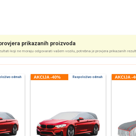
rovjera prikazanih proizvoda
zultati koji ne moraju odgovarati vašem vozilu, potrebna je provjera prikazanih rezul
AKCIJA -40%
AKCIJA -
oloživo odmah
Raspoloživo odmah