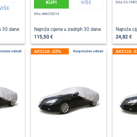
KUPI
VIŠE
Šifra: DO CFA
VIŠE
Šifra: AMIO02514
h 30 dana:
Najniža cijena u zadnjih 30 dana:
Najniža ci
115,50 €
24,82 €
AKCIJA -33%
AKCIJA -
oloživo odmah
Raspoloživo odmah