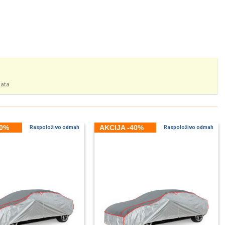
tata
40%
AKCIJA -40%
Raspoloživo odmah
Raspoloživo odmah