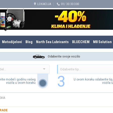
LOKACIJA
01/ 30 30 300
Motodijelovi
Blog
North Sea Lubricants
BLUECHEM
M8 Solution
Odaberite svoje vozilo
3
rite model i godinu vašeg
U ovom koraku odaberite tip
vozila u ovom koraku
vozila 
SKA
RADE