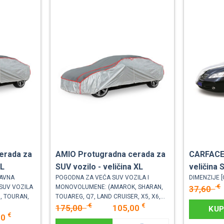
erada za
AMIO Protugradna cerada za
CARFACE 
 L
SUV vozilo - veličina XL
veličina 
AVNA
POGODNA ZA VEĆA SUV VOZILA I
DIMENZIJE [
€
 SUV VOZILA
MONOVOLUMENE: (AMAROK, SHARAN,
37,60
, TOURAN,
TOUAREG, Q7, LAND CRUISER, X5, X6,...
€
€
175,00
105,00
KUP
€
20