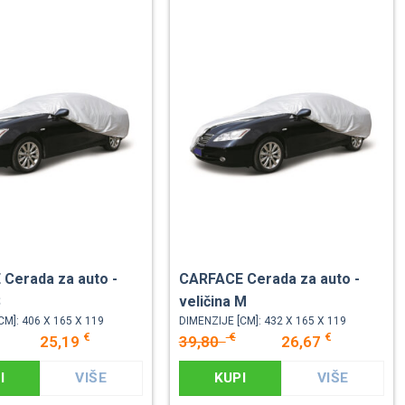
Cerada za auto -
CARFACE Cerada za auto -
S
veličina M
CM]: 406 X 165 X 119
DIMENZIJE [CM]: 432 X 165 X 119
€
€
€
25,19
39,80
26,67
I
VIŠE
KUPI
VIŠE