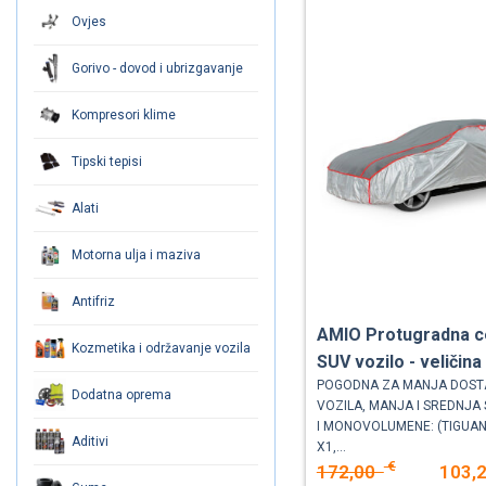
Ovjes
Gorivo - dovod i ubrizgavanje
Kompresori klime
Tipski tepisi
Alati
Motorna ulja i maziva
Antifriz
AMIO Protugradna c
Kozmetika i održavanje vozila
SUV vozilo - veličina
POGODNA ZA MANJA DOST
Dodatna oprema
VOZILA, MANJA I SREDNJA
I MONOVOLUMENE: (TIGUAN
Aditivi
X1,...
€
172,00
103,