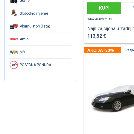
Gume
KUPI
Slobodno vrijeme
Šifra: AMIO02513
Akumulatori (lista)
Najniža cijena u zadnji
113,52 €
Amio
AKCIJA -33%
Rasp
M8
POSEBNA PONUDA