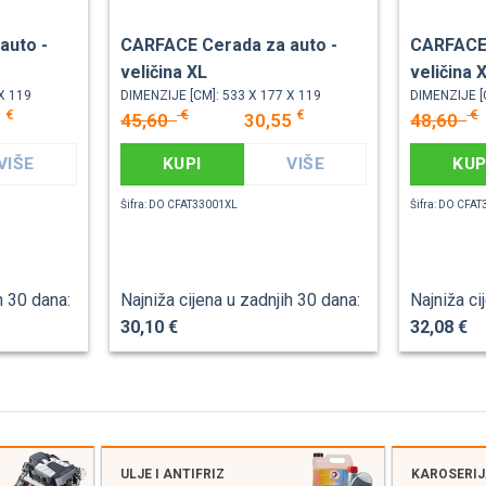
auto -
CARFACE Cerada za auto -
CARFACE 
veličina XL
veličina 
X 119
DIMENZIJE [CM]: 533 X 177 X 119
DIMENZIJE [
€
€
€
€
8
45,60
30,55
48,60
VIŠE
KUPI
VIŠE
KUP
Šifra: DO CFAT33001XL
Šifra: DO CFA
h 30 dana:
Najniža cijena u zadnjih 30 dana:
Najniža ci
30,10 €
32,08 €
ULJE I ANTIFRIZ
KAROSERI