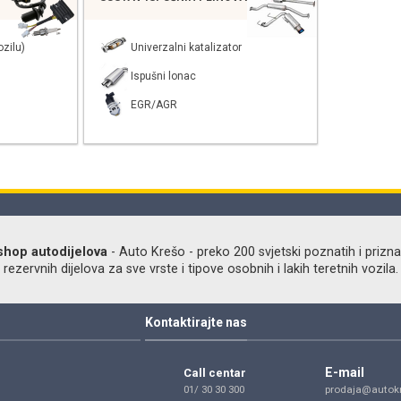
zilu)
Univerzalni katalizator
Ispušni lonac
EGR/AGR
shop autodijelova
- Auto Krešo - preko 200 svjetski poznatih i prizna
ezervnih dijelova za sve vrste i tipove osobnih i lakih teretnih vozila.
Kontaktirajte nas
E-mail
Call centar
01/ 30 30 300
prodaja@autokr