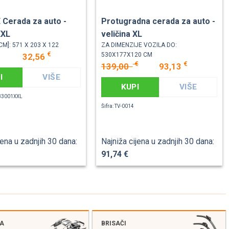
Cerada za auto -
Protugradna cerada za auto -
XXL
veličina XL
CM]: 571 X 203 X 122
ZA DIMENZIJE VOZILA DO:
€
530X177X120 CM
32,56
€
€
139,00
93,13
I
VIŠE
KUPI
VIŠE
T33001XXL
Šifra: TV-0014
jena u zadnjih 30 dana:
Najniža cijena u zadnjih 30 dana:
91,74 €
JA
BRISAČI