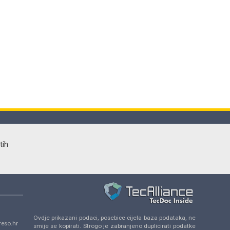
tih
Ovdje prikazani podaci, posebice cijela baza podataka, ne
eso.hr
smije se kopirati. Strogo je zabranjeno duplicirati podatke