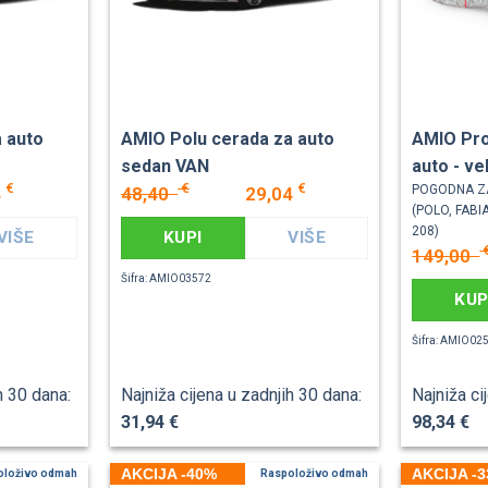
 auto
AMIO Polu cerada za auto
AMIO Pro
sedan VAN
auto - ve
€
€
€
POGODNA Z
4
48,40
29,04
(POLO, FABIA
208)
VIŠE
KUPI
VIŠE
149,00
Šifra: AMIO03572
KUP
Šifra: AMIO02
h 30 dana:
Najniža cijena u zadnjih 30 dana:
Najniža ci
31,94 €
98,34 €
AKCIJA -40%
AKCIJA -
oloživo odmah
Raspoloživo odmah