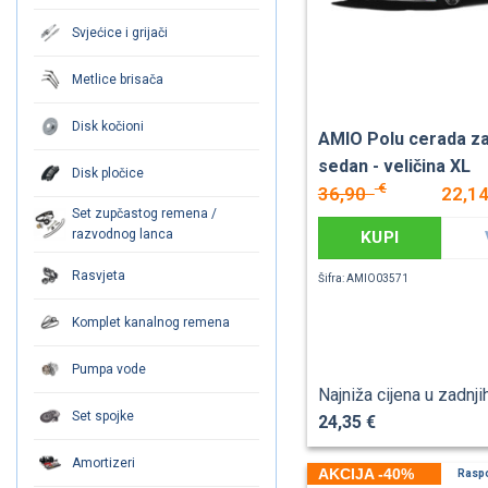
Svjećice i grijači
Metlice brisača
Disk kočioni
AMIO Polu cerada za
sedan - veličina XL
Disk pločice
€
36,90
22,1
Set zupčastog remena /
razvodnog lanca
KUPI
Rasvjeta
Šifra: AMIO03571
Komplet kanalnog remena
Pumpa vode
Najniža cijena u zadnji
Set spojke
24,35 €
Amortizeri
AKCIJA -40%
Rasp