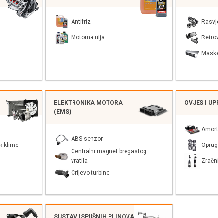
Antifriz
Rasvj
Motorna ulja
Retrov
Mask
ELEKTRONIKA MOTORA
OVJES I U
(EMS)
Amort
ABS senzor
k klime
Oprug
Centralni magnet bregastog
vratila
Zračni
Crijevo turbine
SUSTAV ISPUŠNIH PLINOVA