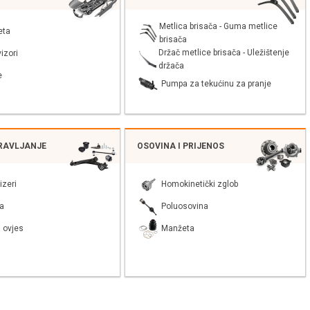
Metlica brisača - Guma metlice
eta
brisača
Držač metlice brisača - Uležištenje
izori
držača
e
Pumpa za tekućinu za pranje
PRAVLJANJE
OSOVINA I PRIJENOS
izeri
Homokinetički zglob
a
Poluosovina
 ovjes
Manžeta