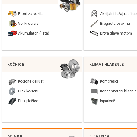
Filteri za vozila
Aksijalni ležaj radilice
Veliki servis
Bregasta osovina
Akumulatori (lista)
Brtva glave motora
KOČNICE
KLIMA I HLAĐENJE
Kočione čeljusti
Kompresor
Disk kočioni
Kondenzator/ hladnja
Disk pločice
Isparivač
SPOJKA
ELEKTRIKA