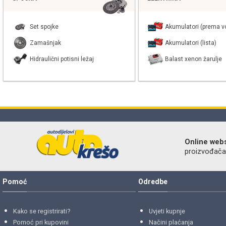
Set spojke
Akumulatori (prema vo
Zamašnjak
Akumulatori (lista)
Hidraulični potisni ležaj
Balast xenon žarulje
Online web
proizvođača r
Pomoć
Odredbe
Kako se registrirati?
Uvjeti kupnje
Pomoć pri kupovini
Načini plaćanja