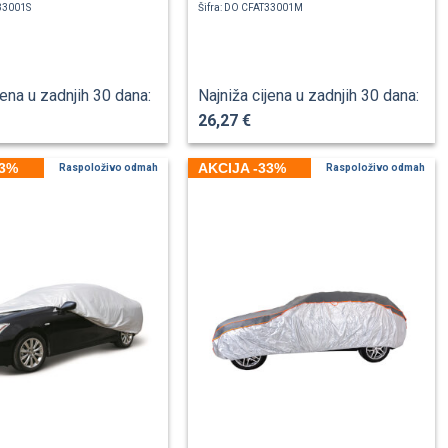
T33001S
Šifra: DO CFAT33001M
jena u zadnjih 30 dana:
Najniža cijena u zadnjih 30 dana:
26,27 €
33%
AKCIJA -33%
Raspoloživo odmah
Raspoloživo odmah