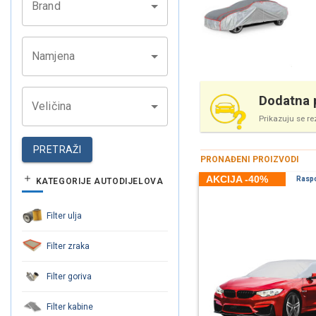
Brand
Namjena
Dodatna p
Veličina
Prikazuju se re
PRETRAŽI
PRONAĐENI PROIZVODI
AKCIJA -40%
Rasp
KATEGORIJE AUTODIJELOVA
Filter ulja
Filter zraka
Filter goriva
Filter kabine