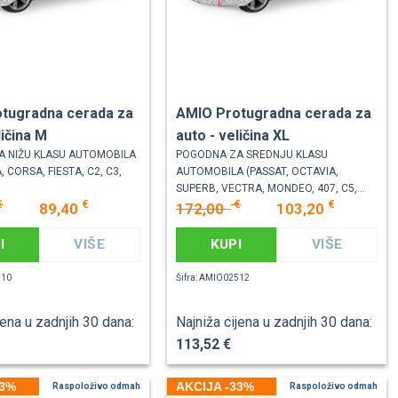
tugradna cerada za
AMIO Protugradna cerada za
ličina M
auto - veličina XL
A NIŽU KLASU AUTOMOBILA
POGODNA ZA SREDNJU KLASU
, CORSA, FIESTA, C2, C3,
AUTOMOBILA (PASSAT, OCTAVIA,
SUPERB, VECTRA, MONDEO, 407, C5,...
€
€
€
€
89,40
172,00
103,20
I
VIŠE
KUPI
VIŠE
510
Šifra: AMIO02512
jena u zadnjih 30 dana:
Najniža cijena u zadnjih 30 dana:
113,52 €
33%
AKCIJA -33%
Raspoloživo odmah
Raspoloživo odmah