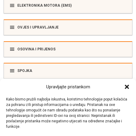
ELEKTRONIKA MOTORA (EMS)
OVJES I UPRAVLJANJE
OSOVINA I PRIJENOS
SPOJKA
Upravljajte pristankom
ELEKTRIKA
Kako bismo pružili najbolja iskustva, koristimo tehnologije poput kolačića
za pohranu i/ili pristup informacijama o uređaju. Pristanak na ove
tehnologije omogućit će nam obradu podataka kao što su ponašanje
SUSTAV ISPUŠNIH PLINOVA
pregledavanja ili jedinstveni ID-ovi na ovoj stranici. Nepristanak ili
povlačenje pristanka može negativno utjecati na određene značajke i
funkcije.