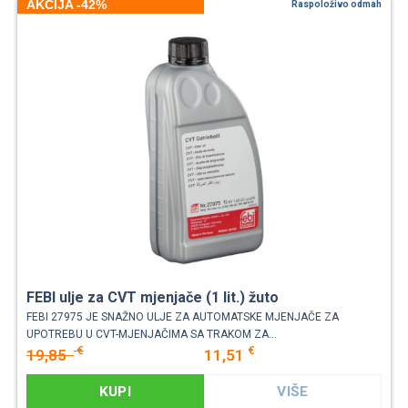
AKCIJA -42%
Raspoloživo odmah
FEBI ulje za CVT mjenjače (1 lit.) žuto
FEBI 27975 JE SNAŽNO ULJE ZA AUTOMATSKE MJENJAČE ZA
UPOTREBU U CVT-MJENJAČIMA SA TRAKOM ZA...
€
€
19,85
11,51
KUPI
VIŠE