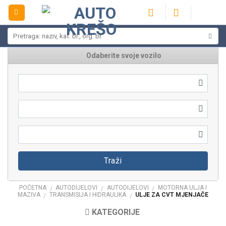
Skip
to
content
Pretraži:
Odaberite svoje vozilo
Traži
POČETNA
AUTODIJELOVI
AUTODIJELOVI
MOTORNA ULJA I
/
/
/
MAZIVA
TRANSMISIJA I HIDRAULIKA
ULJE ZA CVT MJENJAČE
/
/
KATEGORIJE