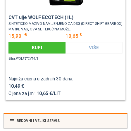
CVT ulje WOLF ECOTECH (1L)
SINTETIČKO MAZIVO NAMIJENJENO ZA DSG (DIRECT SHIFT GEARBOX)
MARKE VAG, OVA SE TEKUĆINA MOŽE...
€
€
15,90
10,65
KUPI
VIŠE
Šifra: WOLFETCVT-1/1
Najniža cijena u zadnjih 30 dana:
10,49 €
Cijena za j.m.:
10,65 €/LIT
REDOVNI I VELIKI SERVIS