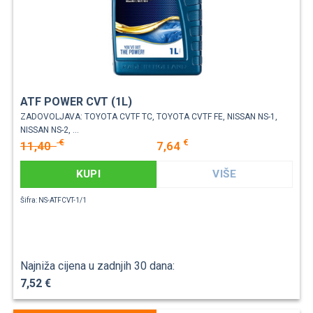
ATF POWER CVT (1L)
ZADOVOLJAVA: TOYOTA CVTF TC, TOYOTA CVTF FE, NISSAN NS-1,
NISSAN NS-2, ...
€
€
11,40
7,64
KUPI
VIŠE
Šifra: NS-ATFCVT-1/1
Najniža cijena u zadnjih 30 dana:
7,52 €