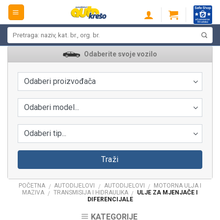
Skip
to
content
Pretraži:
Odaberite svoje vozilo
Odaberi proizvođača
Odaberi model...
Odaberi tip...
Traži
POČETNA
AUTODIJELOVI
AUTODIJELOVI
MOTORNA ULJA I
/
/
/
MAZIVA
TRANSMISIJA I HIDRAULIKA
ULJE ZA MJENJAČE I
/
/
DIFERENCIJALE
KATEGORIJE