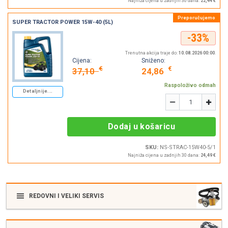
Najniža cijena u zadnjih 30 dana:
22,44 €
SUPER TRACTOR POWER 15W-40 (5L)
-33%
Trenutna akcija traje do:
10.08.2026 00:00
.
Cijena:
Sniženo:
€
€
37,10
24,86
Raspoloživo odmah
Detaljnije...
Količina
-
+
Dodaj u košaricu
SKU:
NS-STRAC-15W40-5/1
Najniža cijena u zadnjih 30 dana:
24,49 €
REDOVNI I VELIKI SERVIS