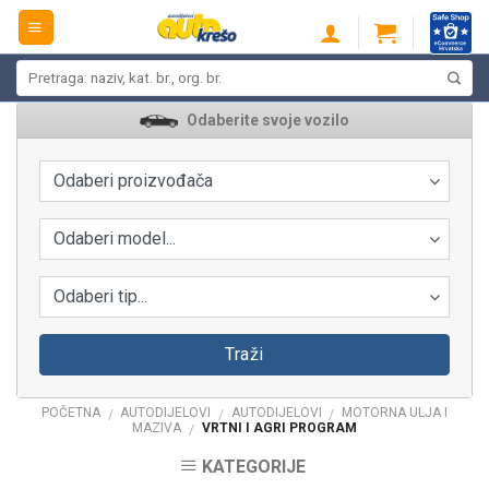
Skip
to
content
Pretraži:
Odaberite svoje vozilo
Odaberi proizvođača
Odaberi model...
Odaberi tip...
Traži
POČETNA
AUTODIJELOVI
AUTODIJELOVI
MOTORNA ULJA I
/
/
/
MAZIVA
VRTNI I AGRI PROGRAM
/
KATEGORIJE