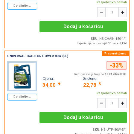
Raspoloživo odmah
Detaljnije...
Količina
-
+
Dodaj u košaricu
SKU:
NS-CHAIN-150-1/1
Najniža cijena u zadnjih 30 dana:
5,15 €
UNIVERSAL TRACTOR POWER 80W (5L)
-33%
Trenutna akcija traje do:
10.08.2026 00:00
.
Cijena:
Sniženo:
€
€
34,00
22,78
Raspoloživo odmah
Detaljnije...
Količina
-
+
Dodaj u košaricu
SKU:
NS-UTP-80W-5/1