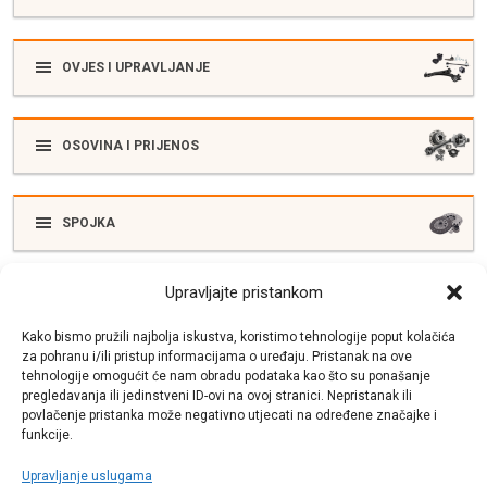
OVJES I UPRAVLJANJE
OSOVINA I PRIJENOS
SPOJKA
Upravljajte pristankom
ELEKTRIKA
Kako bismo pružili najbolja iskustva, koristimo tehnologije poput kolačića
za pohranu i/ili pristup informacijama o uređaju. Pristanak na ove
tehnologije omogućit će nam obradu podataka kao što su ponašanje
SUSTAV ISPUŠNIH PLINOVA
pregledavanja ili jedinstveni ID-ovi na ovoj stranici. Nepristanak ili
povlačenje pristanka može negativno utjecati na određene značajke i
funkcije.
Upravljanje uslugama