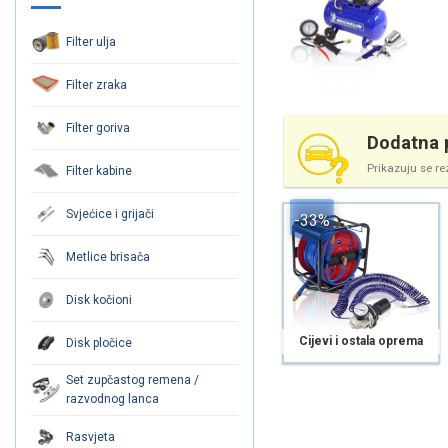
Filter ulja
Filter zraka
Filter goriva
Dodatna p
Prikazuju se re
Filter kabine
Svjećice i grijači
-33%
Metlice brisača
Disk kočioni
Cijevi i ostala oprema
Disk pločice
Set zupčastog remena /
razvodnog lanca
Rasvjeta