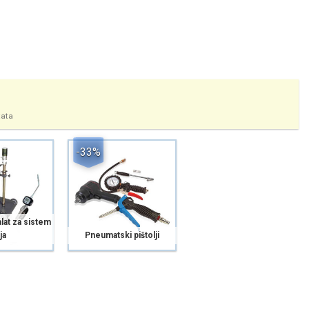
tata
-33%
lat za sistem
ja
Pneumatski pištolji