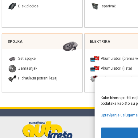
Disk pločice
Isparivač
SPOJKA
ELEKTRIKA
Set spojke
Akumulatori (prema vo
Zamašnjak
Akumulatori (lista)
Hidraulični potisni ležaj
Balast xenon žarulje
Kako bismo pružili naj
podataka kao što su po
Upravljanje uslugama
Online web
proizvođača r