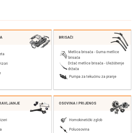
JA
BRISAČI
Metlica brisača - Guma metlice
eta
brisača
Držač metlice brisača - Uležištenje
izori
držača
e
Pumpa za tekućinu za pranje
PRAVLJANJE
OSOVINA I PRIJENOS
izeri
Homokinetički zglob
a
Poluosovina