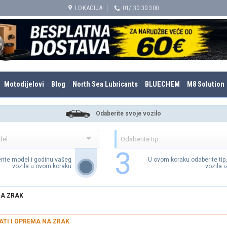
LOKACIJA
01/ 30 30 300
Motodijelovi
Blog
North Sea Lubricants
BLUECHEM
M8 Solution
Odaberite svoje vozilo
3
rite model i godinu vašeg
U ovom koraku odaberite tip
vozila u ovom koraku
vozila 
NA ZRAK
ATI I OPREMA NA ZRAK