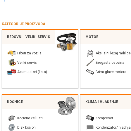
KATEGORIJE PROIZVODA
REDOVNI I VELIKI SERVIS
MOTOR
Filteri za vozila
Aksijalni ležaj radilice
Veliki servis
Bregasta osovina
Akumulatori (lista)
Brtva glave motora
KOČNICE
KLIMA I HLAĐENJE
Kočione čeljusti
Kompresor
Disk kočioni
Kondenzator/ hladnja