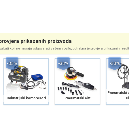
rovjera prikazanih proizvoda
zultati koji ne moraju odgovarati vašem vozilu, potrebna je provjera prikazanih rezul
-33%
-33%
-33%
Pneumatski a
Industrijski kompresori
Pneumatski alat
ul