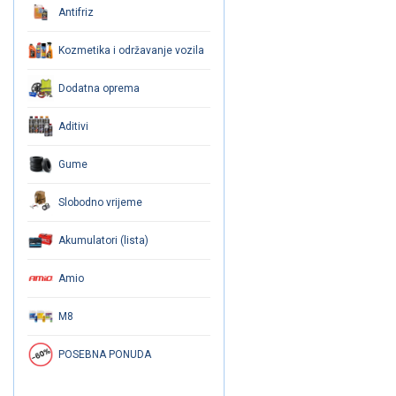
Antifriz
Kozmetika i održavanje vozila
Dodatna oprema
Aditivi
Gume
Slobodno vrijeme
Akumulatori (lista)
Amio
M8
POSEBNA PONUDA