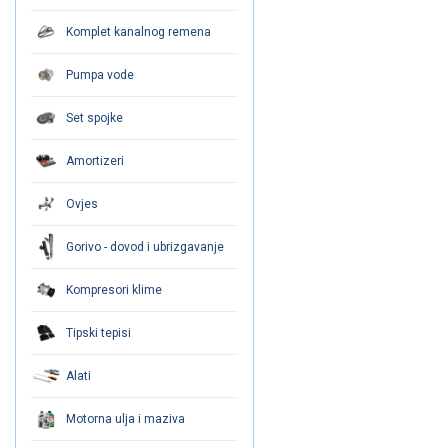
Komplet kanalnog remena
Pumpa vode
Set spojke
Amortizeri
Ovjes
Gorivo - dovod i ubrizgavanje
Kompresori klime
Tipski tepisi
Alati
Motorna ulja i maziva