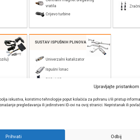
Centralni magnet bregastog
vratila
Zračni
Crijevo turbine
SUSTAV ISPUŠNIH PLINOVA
zilu)
Univerzalni katalizator
Ispušni lonac
EGR/AGR
Upravljajte pristankom
bolja iskustva, koristimo tehnologije poput kolačića za pohranu i/ili pristup inf
našanje pregledavanja ili jedinstveni ID-ovi na ovoj stranici. Nepristanak ili pov
shop autodijelova
- Auto Krešo - preko 200 svjetski poznatih i prizna
Prihvati
Odbij
ezervnih dijelova za sve vrste i tipove osobnih i lakih teretnih vozila.