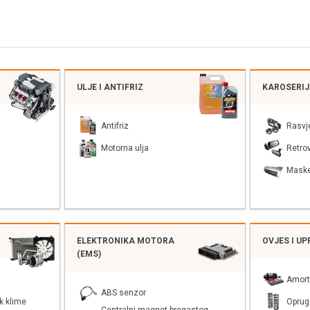
ULJE I ANTIFRIZ
KAROSERI
Antifriz
Rasvj
Motorna ulja
Retrov
Mask
ELEKTRONIKA MOTORA
OVJES I U
(EMS)
Amort
ABS senzor
k klime
Oprug