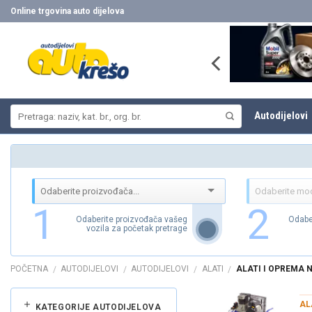
Skip
Online trgovina auto dijelova
to
content
Pretraži:
Autodijelovi
1
2
Odaberite proizvođača vašeg
Odabe
vozila za početak pretrage
POČETNA
AUTODIJELOVI
AUTODIJELOVI
ALATI
ALATI I OPREMA 
/
/
/
/
AL
KATEGORIJE AUTODIJELOVA