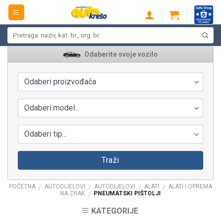
Skip
to
content
Pretraži:
Odaberite svoje vozilo
Odaberi proizvođača
Odaberi model...
Odaberi tip...
Traži
POČETNA
AUTODIJELOVI
AUTODIJELOVI
ALATI
ALATI I OPREMA
/
/
/
/
NA ZRAK
PNEUMATSKI PIŠTOLJI
/
KATEGORIJE