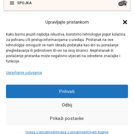
SPOJKA
Upravljajte pristankom
ELEKTRIKA
Kako bismo pružili najbolja iskustva, koristimo tehnologije poput kolačića
za pohranu i/ili pristup informacijama o uređaju. Pristanak na ove
tehnologije omogućit će nam obradu podataka kao što su ponašanje
SUSTAV ISPUŠNIH PLINOVA
pregledavanja ili jedinstveni ID-ovi na ovoj stranici. Nepristanak ili
povlačenje pristanka može negativno utjecati na određene značajke i
funkcije.
Upravljanje uslugama
Call centar
+38513030300
Prihvati
Odbij
Pratite nas
Prikaži postavke
Sva prava pridržana © 2021 W.A.O.
Izjava o privatnosti
Izjava o privatnosti
Uvjeti kupnje