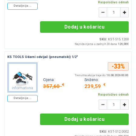
Raspoloživo odmah
Detaljnije...
Količina
-
+
Dodaj u košaricu
SKU:
KST-515.1200
Najniža cijena u zadnjih 30 dana:
124,08 €
KS TOOLS Udarni odvijač (pneumatski) 1/2″
-33%
Trenutna akcija traje do:
10.08.2026 00:00
.
Cijena:
Sniženo:
Slika je
€
€
357,60
239,59
informativna
Raspoloživo odmah
Detaljnije...
Količina
-
+
Dodaj u košaricu
SKU:
KST-512.0002