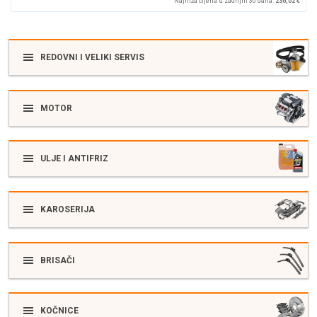
Najniža cijena u zadnjih 30 dana:
236,02 €
REDOVNI I VELIKI SERVIS
MOTOR
ULJE I ANTIFRIZ
KAROSERIJA
BRISAČI
KOČNICE