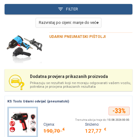
FILTER
UDARNI PNEUMATSKI PIŠTOLJI
Dodatna provjera prikazanih proizvoda
Prikazuju se rezultati koji ne moraju odgovarati vašem vozilu,
potrebna je provjera prikazanih rezultata
KS Tools Udarni odvijač (pneumatski)
-33%
Trenutna akcija traje do:
10.08.2026 00:00
.
Cijena:
Sniženo:
€
€
190,70
127,77