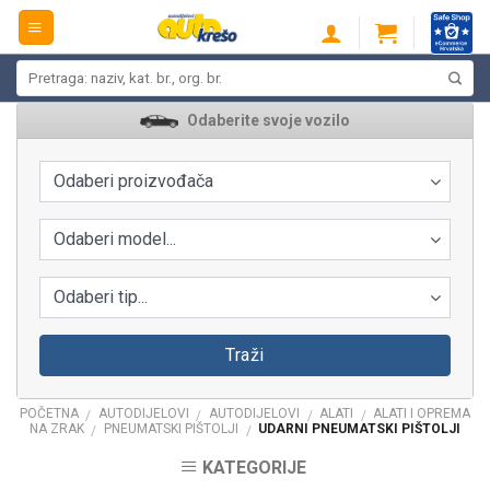
Skip
to
content
Pretraži:
Odaberite svoje vozilo
Odaberi proizvođača
Odaberi model...
Odaberi tip...
Traži
POČETNA
AUTODIJELOVI
AUTODIJELOVI
ALATI
ALATI I OPREMA
/
/
/
/
NA ZRAK
PNEUMATSKI PIŠTOLJI
UDARNI PNEUMATSKI PIŠTOLJI
/
/
KATEGORIJE