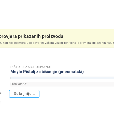
rovjera prikazanih proizvoda
zultati koji ne moraju odgovarati vašem vozilu, potrebna je provjera prikazanih rezul
PIŠTOLJI ZA ISPUHIVANJE
Meyle Pištolj za čišćenje (pneumatski)
Proizvođač:
Detaljnije...