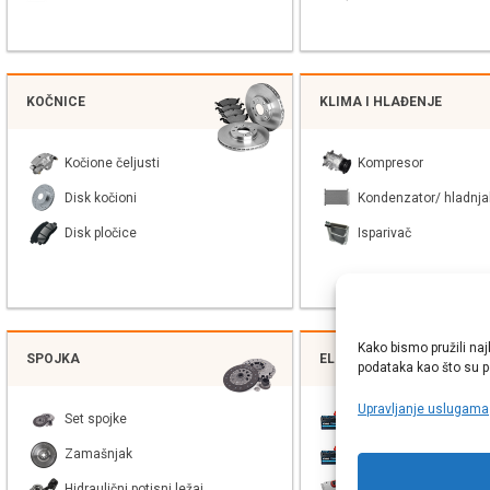
KOČNICE
KLIMA I HLAĐENJE
Kočione čeljusti
Kompresor
Disk kočioni
Kondenzator/ hladnja
Disk pločice
Isparivač
Kako bismo pružili naj
SPOJKA
ELEKTRIKA
podataka kao što su po
Upravljanje uslugama
Set spojke
Akumulatori (prema vo
Zamašnjak
Akumulatori (lista)
Hidraulični potisni ležaj
Balast xenon žarulje