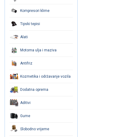
Kompresori klime
Tipski tepisi
Alati
Motorna ulja i maziva
Antifriz
Kozmetika i održavanje vozila
Dodatna oprema
Aditivi
Gume
Slobodno vrijeme