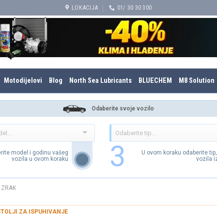
LOKACIJA
01/ 30 30 300
Motodijelovi
Blog
North Sea Lubricants
BLUECHEM
M8 Solution
Odaberite svoje vozilo
3
rite model i godinu vašeg
U ovom koraku odaberite tip
vozila u ovom koraku
vozila 
A ZRAK
ŠTOLJI ZA ISPUHIVANJE