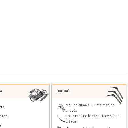
JA
BRISAČI
Metlica brisača - Guma metlice
eta
brisača
Držač metlice brisača - Uležištenje
izori
držača
e