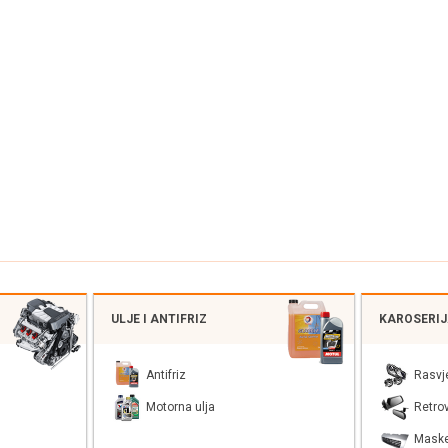
ULJE I ANTIFRIZ
KAROSERI
Antifriz
Rasvj
Motorna ulja
Retrov
Mask