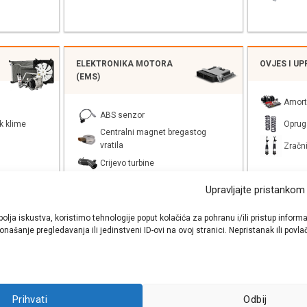
ELEKTRONIKA MOTORA
OVJES I U
(EMS)
Amort
ABS senzor
k klime
Oprug
Centralni magnet bregastog
vratila
Zračni
Crijevo turbine
Upravljajte pristankom
bolja iskustva, koristimo tehnologije poput kolačića za pohranu i/ili pristup inf
SUSTAV ISPUŠNIH PLINOVA
našanje pregledavanja ili jedinstveni ID-ovi na ovoj stranici. Nepristanak ili pov
zilu)
Univerzalni katalizator
Ispušni lonac
Prihvati
Odbij
EGR/AGR