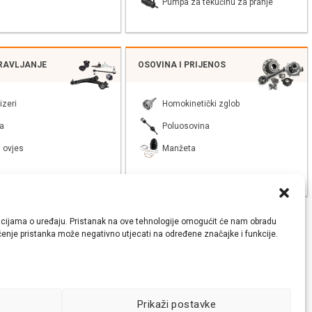
Pumpa za tekućinu za pranje
PRAVLJANJE
OSOVINA I PRIJENOS
izeri
Homokinetički zglob
a
Poluosovina
 ovjes
Manžeta
ormacijama o uređaju. Pristanak na ove tehnologije omogućit će nam obradu
lačenje pristanka može negativno utjecati na određene značajke i funkcije.
Prikaži postavke