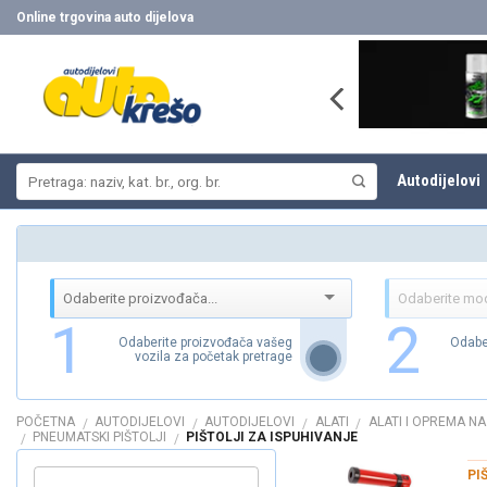
Skip
Online trgovina auto dijelova
to
content
Pretraži:
Autodijelovi
1
2
Odaberite proizvođača vašeg
Odabe
vozila za početak pretrage
POČETNA
AUTODIJELOVI
AUTODIJELOVI
ALATI
ALATI I OPREMA N
/
/
/
/
PNEUMATSKI PIŠTOLJI
PIŠTOLJI ZA ISPUHIVANJE
/
/
PI