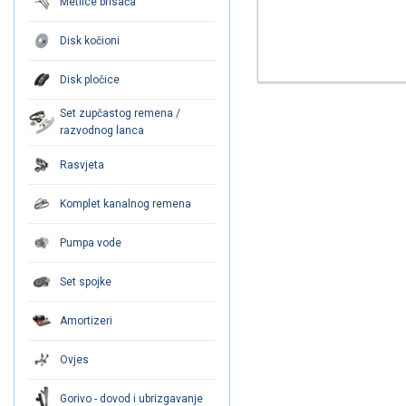
Metlice brisača
Disk kočioni
Disk pločice
Set zupčastog remena /
razvodnog lanca
Rasvjeta
Komplet kanalnog remena
Pumpa vode
Set spojke
Amortizeri
Ovjes
Gorivo - dovod i ubrizgavanje