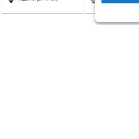
Online web
proizvođača r
Pomoć
Odredbe
Kako se registrirati?
Uvjeti kupnje
Pomoć pri kupovini
Načini plaćanja
Trebate li R1 račun?
Izjava o privatnosti
Korisnička podrška
Reklamacije
i
povrati
Česta pitanja
Dostava i isporuke
Popis vozila