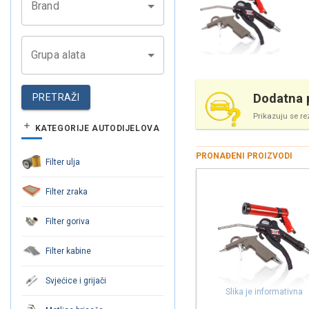
Brand
Grupa alata
Dodatna p
PRETRAŽI
Prikazuju se re
KATEGORIJE AUTODIJELOVA
PRONAĐENI PROIZVODI
Filter ulja
Filter zraka
Filter goriva
Filter kabine
Svjećice i grijači
Slika je informativna