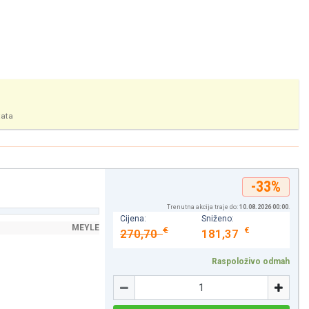
tata
-33%
Trenutna akcija traje do:
10.08.2026 00:00
.
Cijena:
Sniženo:
MEYLE
€
€
270,70
181,37
Raspoloživo odmah
Količina
-
+