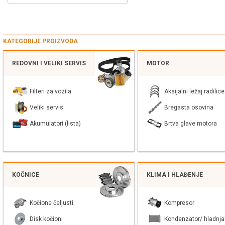
KATEGORIJE PROIZVODA
REDOVNI I VELIKI SERVIS
MOTOR
Filteri za vozila
Aksijalni ležaj radilice
Veliki servis
Bregasta osovina
Akumulatori (lista)
Brtva glave motora
KOČNICE
KLIMA I HLAĐENJE
Kočione čeljusti
Kompresor
Disk kočioni
Kondenzator/ hladnja