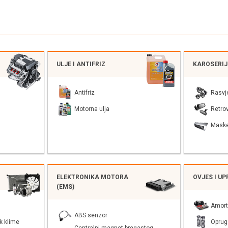
ULJE I ANTIFRIZ
KAROSERI
Antifriz
Rasvj
Motorna ulja
Retrov
Mask
ELEKTRONIKA MOTORA
OVJES I U
(EMS)
Amort
ABS senzor
k klime
Oprug