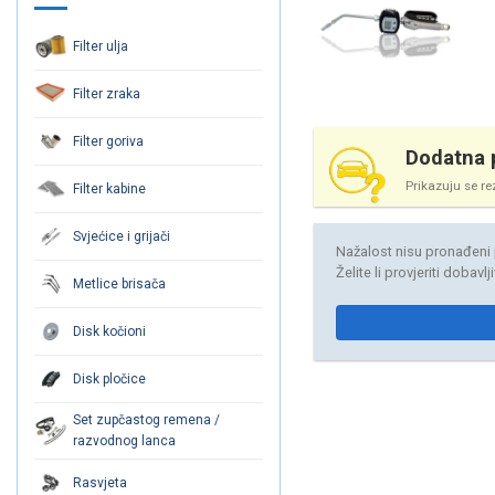
Filter ulja
Filter zraka
Filter goriva
Dodatna p
Prikazuju se re
Filter kabine
Svjećice i grijači
Nažalost nisu pronađeni 
Želite li provjeriti dobavl
Metlice brisača
Disk kočioni
Disk pločice
Set zupčastog remena /
razvodnog lanca
Rasvjeta