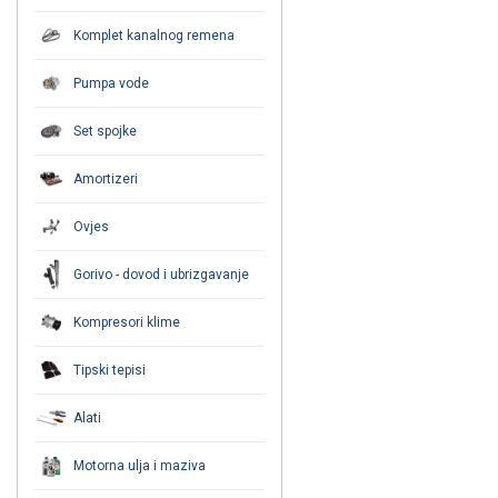
Komplet kanalnog remena
Pumpa vode
Set spojke
Amortizeri
Ovjes
Gorivo - dovod i ubrizgavanje
Kompresori klime
Tipski tepisi
Alati
Motorna ulja i maziva