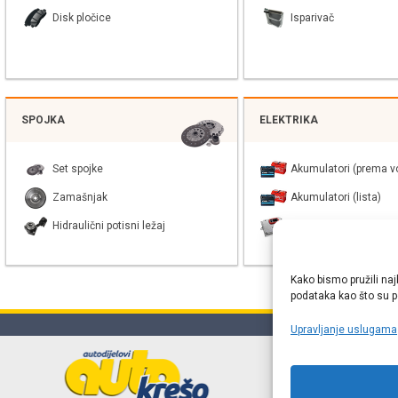
Disk pločice
Isparivač
SPOJKA
ELEKTRIKA
Set spojke
Akumulatori (prema vo
Zamašnjak
Akumulatori (lista)
Hidraulični potisni ležaj
Balast xenon žarulje
Kako bismo pružili naj
podataka kao što su po
Upravljanje uslugama
Online web
proizvođača r