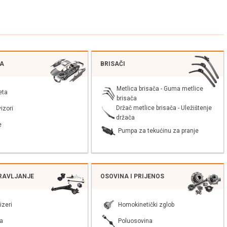
JA
BRISAČI
Metlica brisača - Guma metlice
eta
brisača
Držač metlice brisača - Uležištenje
izori
držača
e
Pumpa za tekućinu za pranje
PRAVLJANJE
OSOVINA I PRIJENOS
izeri
Homokinetički zglob
a
Poluosovina