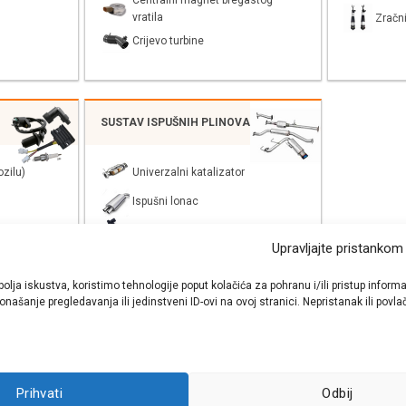
Centralni magnet bregastog
vratila
Zračni
Crijevo turbine
SUSTAV ISPUŠNIH PLINOVA
zilu)
Univerzalni katalizator
Ispušni lonac
EGR/AGR
Upravljajte pristankom
bolja iskustva, koristimo tehnologije poput kolačića za pohranu i/ili pristup inf
našanje pregledavanja ili jedinstveni ID-ovi na ovoj stranici. Nepristanak ili pov
shop autodijelova
- Auto Krešo - preko 200 svjetski poznatih i prizna
Prihvati
Odbij
ezervnih dijelova za sve vrste i tipove osobnih i lakih teretnih vozila.