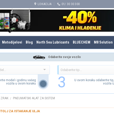
LOKACIJA
01/ 30 30 300
Motodijelovi
Blog
North Sea Lubricants
BLUECHEM
M8 Solution
Odaberite svoje vozilo
3
rite model i godinu vašeg
U ovom koraku odaberite tip
vozila u ovom koraku
vozila 
A ZRAK
PNEUMATSKI ALAT ZA SISTEM
/
ŠTOLJ ZA ISTAKANJE ULJA