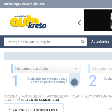
Skip
Online trgovina auto dijelova
to
content
Pretraži:
Autodijelovi
1
2
Odaberite proizvođača vašeg
Odabe
vozila za početak pretrage
POČETNA
AUTODIJELOVI
AUTODIJELOVI
ALATI
ALATI I OPREMA N
/
/
/
/
ULJA
PIŠTOLJ ZA ISTAKANJE ULJA
/
PI
KATEGORIJE AUTODIJELOVA