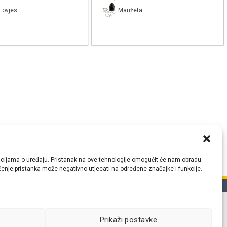
 ovjes
Manžeta
ormacijama o uređaju. Pristanak na ove tehnologije omogućit će nam obradu
lačenje pristanka može negativno utjecati na određene značajke i funkcije.
tih
Prikaži postavke