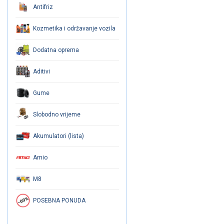
Antifriz
Kozmetika i održavanje vozila
Dodatna oprema
Aditivi
Gume
Slobodno vrijeme
Akumulatori (lista)
Amio
M8
POSEBNA PONUDA