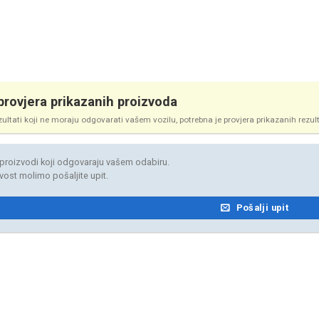
rovjera prikazanih proizvoda
zultati koji ne moraju odgovarati vašem vozilu, potrebna je provjera prikazanih rezul
proizvodi koji odgovaraju vašem odabiru.
jivost molimo pošaljite upit.
Pošalji upit