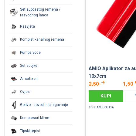
Set zupčastog remena /
razvodnog lanca
Rasvjeta
Komplet kanalnog remena
Pumpa vode
Set spojke
AMiO Aplikator za au
10x7cm
Amortizeri
€
2,50
1,50
Ovjes
KUPI
Gorivo - dovod i ubrizgavanje
Šifra: AMIO03116
Kompresori klime
Tipski tepisi