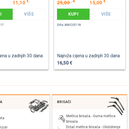
€
€
€
11,10
25,00
15,00
I
VIŠE
KUPI
VIŠE
117
Šifra: AMIO03118
jena u zadnjih 30 dana:
Najniža cijena u zadnjih 30 dana:
16,50 €
JA
BRISAČI
Metlica brisača - Guma metlice
eta
brisača
Držač metlice brisača - Uležištenje
izori