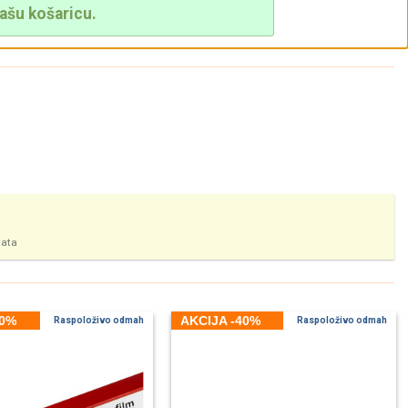
ašu košaricu.
tata
40%
AKCIJA -40%
Raspoloživo odmah
Raspoloživo odmah