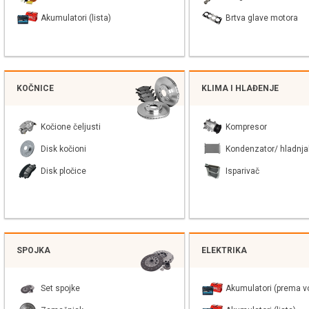
Akumulatori (lista)
Brtva glave motora
KOČNICE
KLIMA I HLAĐENJE
Kočione čeljusti
Kompresor
Disk kočioni
Kondenzator/ hladnja
Disk pločice
Isparivač
SPOJKA
ELEKTRIKA
Set spojke
Akumulatori (prema vo