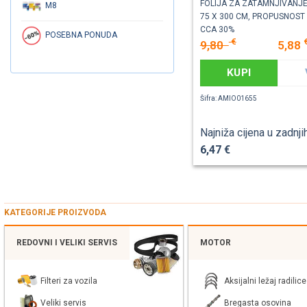
FOLIJA ZA ZATAMNJIVANJ
M8
75 X 300 CM, PROPUSNOST
CCA 30%
POSEBNA PONUDA
€
9,80
5,88
KUPI
Šifra: AMIO01655
Najniža cijena u zadnji
6,47 €
KATEGORIJE PROIZVODA
REDOVNI I VELIKI SERVIS
MOTOR
Filteri za vozila
Aksijalni ležaj radilice
Veliki servis
Bregasta osovina