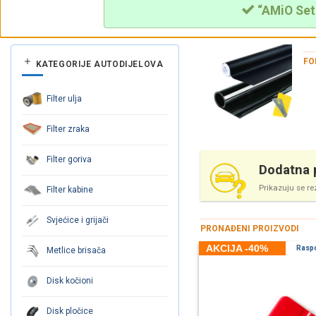
“AMiO Set 
FO
KATEGORIJE AUTODIJELOVA
Filter ulja
Filter zraka
Filter goriva
Dodatna p
Prikazuju se re
Filter kabine
Svjećice i grijači
PRONAĐENI PROIZVODI
AKCIJA -40%
Rasp
Metlice brisača
Disk kočioni
Disk pločice