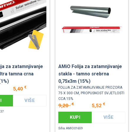
ja za zatamnjivanje
AMiO Folija za zatamnjivanje
ultra tamna crna
stakla - tamno srebrna
(1%)
0,75x3m (15%)
€
FOLIJA ZA ZATAMNJIVANJE PROZORA
5,40
75 X 300 CM, PROPUSNOST SVJETLOSTI
CCA 15%
I
VIŠE
€
€
9,20
5,52
937
KUPI
VIŠE
Šifra: AMIO01659