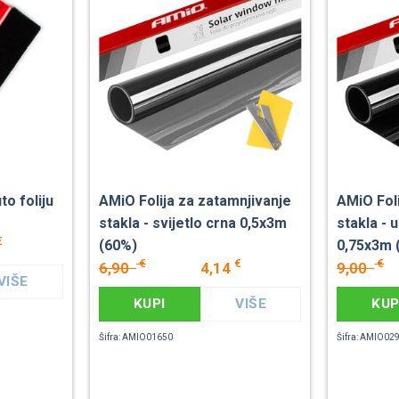
to foliju
AMiO Folija za zatamnjivanje
AMiO Foli
stakla - svijetlo crna 0,5x3m
stakla - 
€
(60%)
0,75x3m 
€
€
€
6,90
4,14
9,00
VIŠE
KUPI
VIŠE
KUP
Šifra: AMIO01650
Šifra: AMIO02