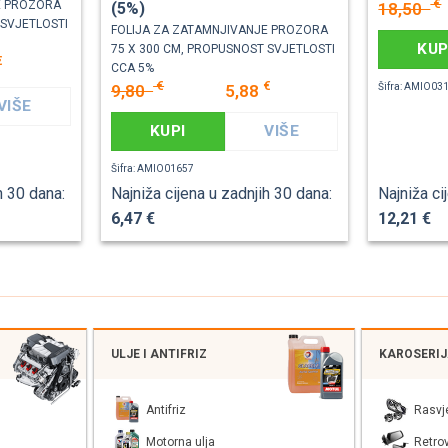
€
E PROZORA
18,50
(5%)
 SVJETLOSTI
FOLIJA ZA ZATAMNJIVANJE PROZORA
KUP
75 X 300 CM, PROPUSNOST SVJETLOSTI
€
CCA 5%
€
€
Šifra: AMIO03
9,80
5,88
VIŠE
KUPI
VIŠE
Šifra: AMIO01657
h 30 dana:
Najniža cijena u zadnjih 30 dana:
Najniža ci
6,47 €
12,21 €
ULJE I ANTIFRIZ
KAROSERI
Antifriz
Rasvj
Motorna ulja
Retrov