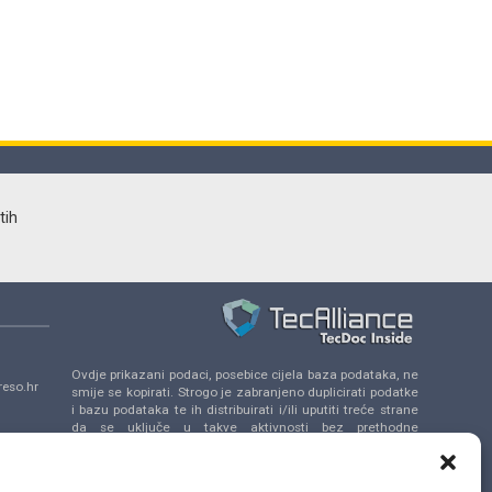
tih
Ovdje prikazani podaci, posebice cijela baza podataka, ne
eso.hr
smije se kopirati. Strogo je zabranjeno duplicirati podatke
i bazu podataka te ih distribuirati i/ili uputiti treće strane
da se uključe u takve aktivnosti bez prethodne
a 14,
suglasnosti TecAlliance.