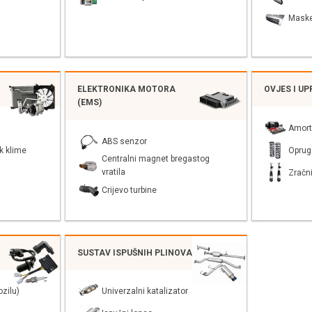
Mask
ELEKTRONIKA MOTORA
OVJES I U
(EMS)
Amort
ABS senzor
k klime
Oprug
Centralni magnet bregastog
vratila
Zračni
Crijevo turbine
SUSTAV ISPUŠNIH PLINOVA
zilu)
Univerzalni katalizator