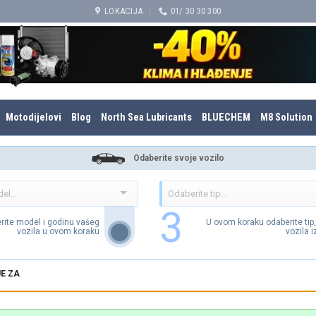
LOKACIJA
01/ 30 30 300
Motodijelovi
Blog
North Sea Lubricants
BLUECHEM
M8 Solution
Odaberite svoje vozilo
3
rite model i godinu vašeg
U ovom koraku odaberite tip
vozila u ovom koraku
vozila 
E ZA