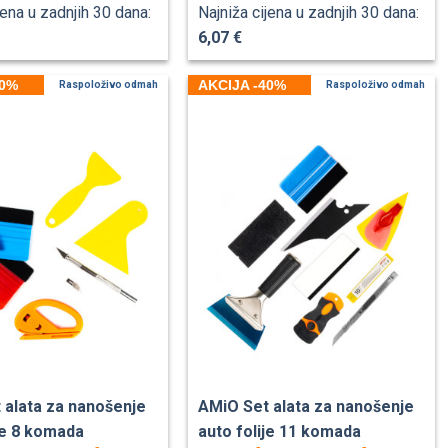
jena u zadnjih 30 dana:
Najniža cijena u zadnjih 30 dana:
6,07 €
40%
AKCIJA -40%
Raspoloživo odmah
Raspoloživo odmah
 alata za nanošenje
AMiO Set alata za nanošenje
je 8 komada
auto folije 11 komada