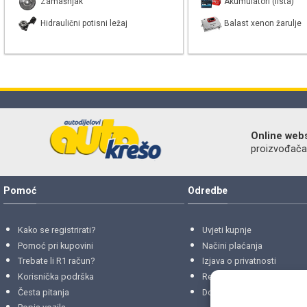
Zamašnjak
Akumulatori (lista)
Hidraulični potisni ležaj
Balast xenon žarulje
Online web
proizvođača r
Pomoć
Odredbe
Kako se registrirati?
Uvjeti kupnje
Pomoć pri kupovini
Načini plaćanja
Trebate li R1 račun?
Izjava o privatnosti
Korisnička podrška
Reklamacije
i
povrati
Česta pitanja
Dostava i isporuke