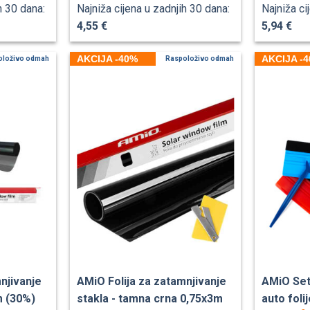
h 30 dana:
Najniža cijena u zadnjih 30 dana:
Najniža ci
4,55 €
5,94 €
AKCIJA -40%
AKCIJA -
oloživo odmah
Raspoloživo odmah
njivanje
AMiO Folija za zatamnjivanje
AMiO Set
m (30%)
stakla - tamna crna 0,75x3m
auto foli