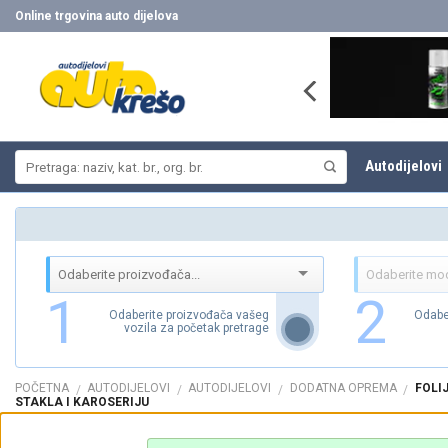
Skip
Online trgovina auto dijelova
to
content
Pretraži:
Autodijelovi
1
2
Odaberite proizvođača vašeg
Odabe
vozila za početak pretrage
POČETNA
AUTODIJELOVI
AUTODIJELOVI
DODATNA OPREMA
FOLIJ
/
/
/
/
STAKLA I KAROSERIJU