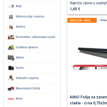
Najniža cijena u zadnji
Alati
1,65 €
Motorna ulja i maziva
AKCIJA -40%
Rasp
Antifriz
Kozmetika i održavanje vozila
Dodatna oprema
Aditivi
Gume
Slobodno vrijeme
Akumulatori (lista)
AMiO Folija za zatam
Amio
stakla - crna 0,75x3