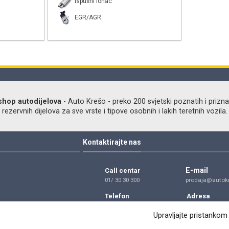
Ispušni lonac
EGR/AGR
shop autodijelova
- Auto Krešo - preko 200 svjetski poznatih i prizna
ezervnih dijelova za sve vrste i tipove osobnih i lakih teretnih vozila.
Kontaktirajte nas
E-mail
Call centar
01/ 30 30 300
prodaja@autokr
Telefon
Adresa
01/ 30 30 300
Dragutina Golik
Zagreb
Upravljajte pristankom