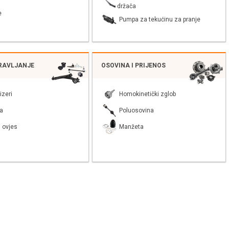
držača
e
Pumpa za tekućinu za pranje
PRAVLJANJE
OSOVINA I PRIJENOS
izeri
Homokinetički zglob
a
Poluosovina
 ovjes
Manžeta