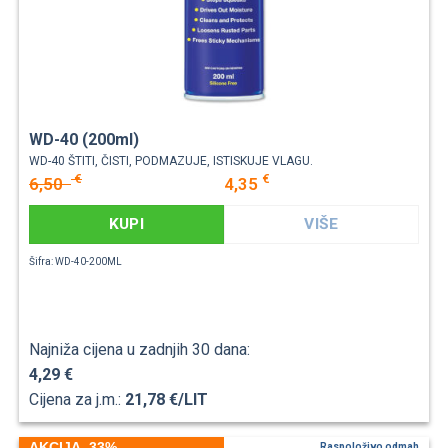
WD-40 (200ml)
WD-40 ŠTITI, ČISTI, PODMAZUJE, ISTISKUJE VLAGU.
€
€
6,50
4,35
KUPI
VIŠE
Šifra: WD-40-200ML
Najniža cijena u zadnjih 30 dana:
4,29 €
Cijena za j.m.:
21,78 €/LIT
AKCIJA -33%
Raspoloživo odmah