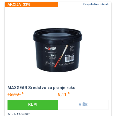
AKCIJA -33%
Raspoloživo odmah
MAXGEAR Sredstvo za pranje ruku
€
€
12,10
8,11
KUPI
VIŠE
Šifra: MAX-36-9031