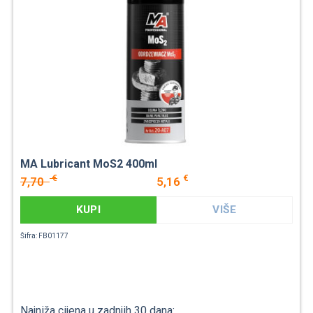
MA Lubricant MoS2 400ml
€
€
7,70
5,16
KUPI
VIŠE
Šifra: FB01177
Najniža cijena u zadnjih 30 dana: