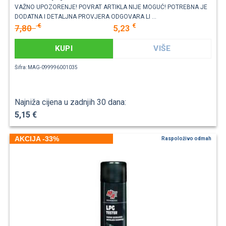
VAŽNO UPOZORENJE! POVRAT ARTIKLA NIJE MOGUĆ! POTREBNA JE
DODATNA I DETALJNA PROVJERA ODGOVARA LI ...
€
€
7,80
5,23
KUPI
VIŠE
Šifra: MAG-099996001035
Najniža cijena u zadnjih 30 dana:
5,15 €
AKCIJA -33%
Raspoloživo odmah