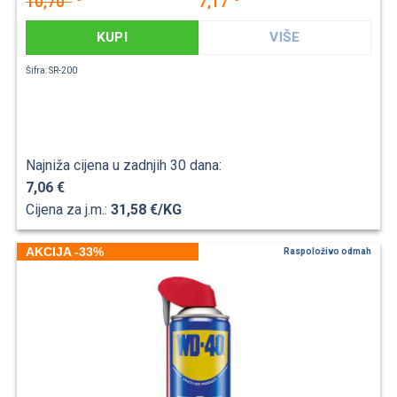
10,70
7,17
KUPI
VIŠE
Šifra: SR-200
Najniža cijena u zadnjih 30 dana:
7,06 €
Cijena za j.m.:
31,58 €/KG
AKCIJA -33%
Raspoloživo odmah