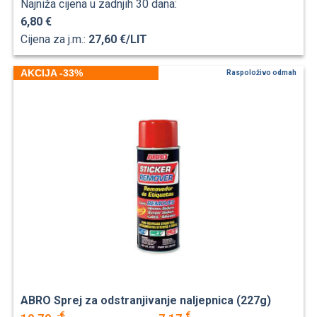
Najniža cijena u zadnjih 30 dana:
6,80 €
Cijena za j.m.:
27,60 €/LIT
AKCIJA -33%
Raspoloživo odmah
ABRO Sprej za odstranjivanje naljepnica (227g)
€
€