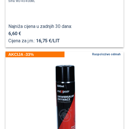
Šifra: WD-40-400ML
Najniža cijena u zadnjih 30 dana:
6,60 €
Cijena za j.m.:
16,75 €/LIT
AKCIJA -33%
Raspoloživo odmah