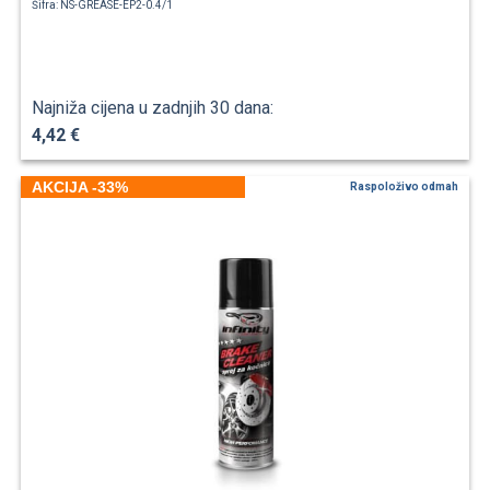
Šifra: NS-GREASE-EP2-0.4/1
Najniža cijena u zadnjih 30 dana:
4,42 €
AKCIJA -33%
Raspoloživo odmah