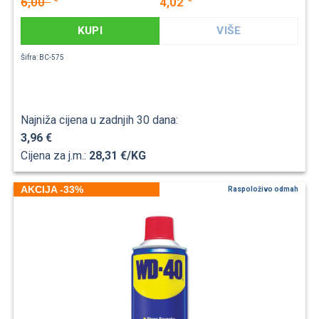
6,00
4,02
KUPI
VIŠE
Šifra: BC-575
Najniža cijena u zadnjih 30 dana:
3,96 €
Cijena za j.m.:
28,31 €/KG
AKCIJA -33%
Raspoloživo odmah