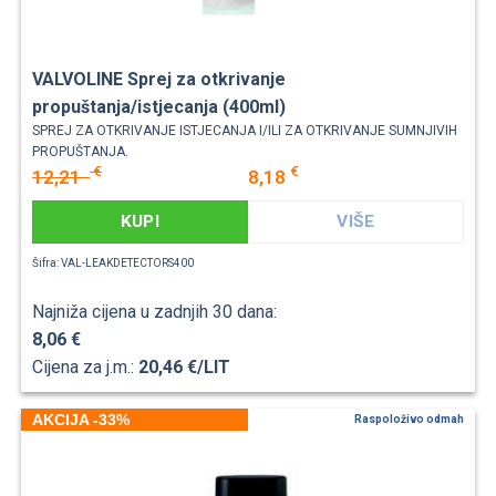
VALVOLINE Sprej za otkrivanje
propuštanja/istjecanja (400ml)
SPREJ ZA OTKRIVANJE ISTJECANJA I/ILI ZA OTKRIVANJE SUMNJIVIH
PROPUŠTANJA.
€
€
12,21
8,18
KUPI
VIŠE
Šifra: VAL-LEAKDETECTORS400
Najniža cijena u zadnjih 30 dana:
8,06 €
Cijena za j.m.:
20,46 €/LIT
AKCIJA -33%
Raspoloživo odmah