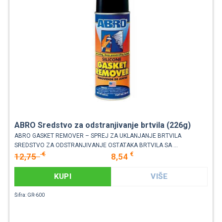
ABRO Sredstvo za odstranjivanje brtvila (226g)
ABRO GASKET REMOVER – SPREJ ZA UKLANJANJE BRTVILA
SREDSTVO ZA ODSTRANJIVANJE OSTATAKA BRTVILA SA ...
€
€
12,75
8,54
KUPI
VIŠE
Šifra: GR-600