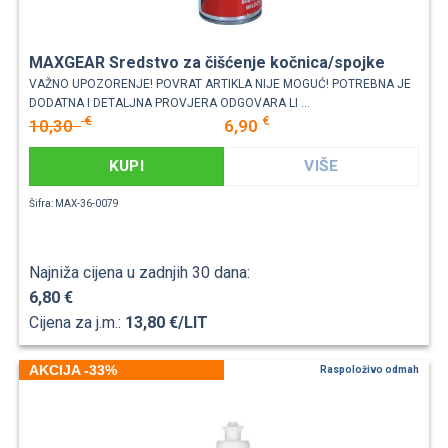
MAXGEAR Sredstvo za čišćenje kočnica/spojke
VAŽNO UPOZORENJE! POVRAT ARTIKLA NIJE MOGUĆ! POTREBNA JE
DODATNA I DETALJNA PROVJERA ODGOVARA LI ...
€
€
10,30
6,90
KUPI
VIŠE
Šifra: MAX-36-0079
Najniža cijena u zadnjih 30 dana:
6,80 €
Cijena za j.m.:
13,80 €/LIT
AKCIJA -33%
Raspoloživo odmah