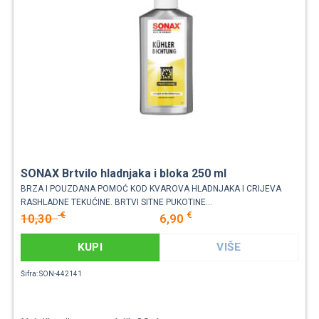
SONAX Brtvilo hladnjaka i bloka 250 ml
BRZA I POUZDANA POMOĆ KOD KVAROVA HLADNJAKA I CRIJEVA
RASHLADNE TEKUĆINE. BRTVI SITNE PUKOTINE...
€
€
10,30
6,90
KUPI
VIŠE
Šifra: SON-442141