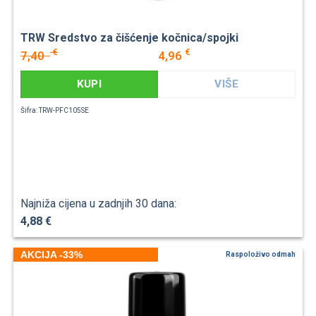
TRW Sredstvo za čišćenje kočnica/spojki
€
€
7,40
4,96
KUPI
VIŠE
Šifra: TRW-PFC105SE
Najniža cijena u zadnjih 30 dana:
4,88 €
AKCIJA -33%
Raspoloživo odmah