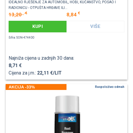
IDEALNO RJEŠENJE ZA AUTOMOBIL, HOBI, KUĆANSTVO, POSAO I
RADIONICU - OTPUŠTA HRĐAVE ILI...
€
€
13,20
8,84
KUPI
VIŠE
Šifra: SON-474400
Najniža cijena u zadnjih 30 dana:
8,71 €
Cijena za j.m.:
22,11 €/LIT
AKCIJA -33%
Raspoloživo odmah