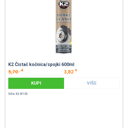
K2 Čistač kočnica/spojki 600ml
€
€
5,70
3,82
KUPI
VIŠE
Šifra: K2-W105