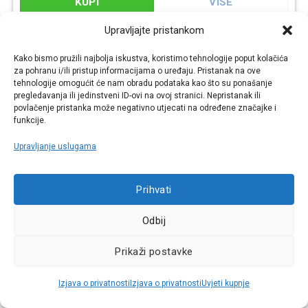
KUPI
VIŠE
Šifra: BC37022
Upravljajte pristankom
Kako bismo pružili najbolja iskustva, koristimo tehnologije poput kolačića
za pohranu i/ili pristup informacijama o uređaju. Pristanak na ove
Najniža cijena u zadnjih 30 dana:
tehnologije omogućit će nam obradu podataka kao što su ponašanje
8,85 €
pregledavanja ili jedinstveni ID-ovi na ovoj stranici. Nepristanak ili
povlačenje pristanka može negativno utjecati na određene značajke i
Cijena za j.m.:
17,97 €/LIT
funkcije.
AKCIJA -33%
Raspoloživo odmah
Upravljanje uslugama
Prihvati
Odbij
Prikaži postavke
Izjava o privatnosti
Izjava o privatnosti
Uvjeti kupnje