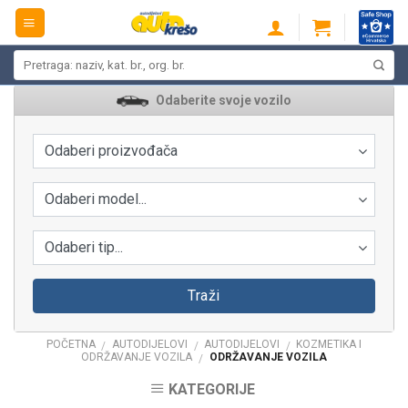
Skip
to
content
Pretraži:
Odaberite svoje vozilo
Odaberi proizvođača
Odaberi model...
Odaberi tip...
Traži
POČETNA
AUTODIJELOVI
AUTODIJELOVI
KOZMETIKA I
/
/
/
ODRŽAVANJE VOZILA
ODRŽAVANJE VOZILA
/
KATEGORIJE