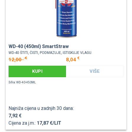
WD-40 (450ml) SmartStraw
WD-40 ŠTITI, ČISTI, PODMAZUJE, ISTISKUJE VLAGU.
€
€
12,00
8,04
KUPI
VIŠE
Šifra: WD-40-450ML
Najniža cijena u zadnjih 30 dana:
7,92 €
Cijena za j.m.:
17,87 €/LIT