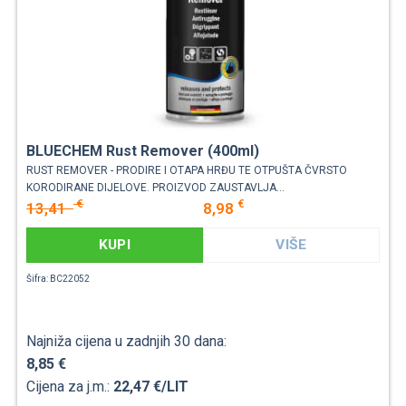
BLUECHEM Rust Remover (400ml)
RUST REMOVER - PRODIRE I OTAPA HRĐU TE OTPUŠTA ČVRSTO
KORODIRANE DIJELOVE. PROIZVOD ZAUSTAVLJA...
€
€
13,41
8,98
KUPI
VIŠE
Šifra: BC22052
Najniža cijena u zadnjih 30 dana:
8,85 €
Cijena za j.m.:
22,47 €/LIT