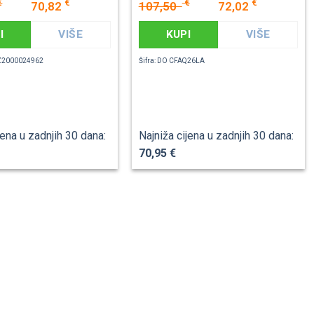
€
€
€
€
70,82
107,50
72,02
I
VIŠE
KUPI
VIŠE
AZ2000024962
Šifra: DO CFAQ26LA
jena u zadnjih 30 dana:
Najniža cijena u zadnjih 30 dana:
70,95 €