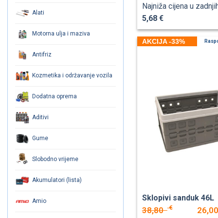
Najniža cijena u zadnji
Alati
5,68 €
Motorna ulja i maziva
AKCIJA -33%
Rasp
Antifriz
Kozmetika i održavanje vozila
Dodatna oprema
Aditivi
Gume
Slobodno vrijeme
Akumulatori (lista)
Sklopivi sanduk 46L
Amio
€
38,80
26,0