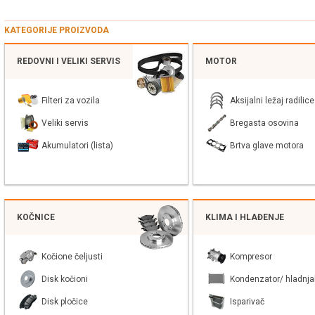
KATEGORIJE PROIZVODA
REDOVNI I VELIKI SERVIS
MOTOR
Filteri za vozila
Aksijalni ležaj radilice
Veliki servis
Bregasta osovina
Akumulatori (lista)
Brtva glave motora
KOČNICE
KLIMA I HLAĐENJE
Kočione čeljusti
Kompresor
Disk kočioni
Kondenzator/ hladnja
Disk pločice
Isparivač