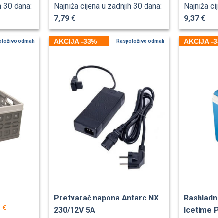
h 30 dana:
Najniža cijena u zadnjih 30 dana:
Najniža ci
7,79 €
9,37 €
AKCIJA -33%
AKCIJA -
oloživo odmah
Raspoloživo odmah
Pretvarač napona Antarc NX
Rashladn
€
0
230/12V 5A
Icetime 