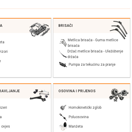
JA
BRISAČI
Metlica brisača - Guma metlice
eta
brisača
Držač metlice brisača - Uležištenje
izori
držača
e
Pumpa za tekućinu za pranje
PRAVLJANJE
OSOVINA I PRIJENOS
izeri
Homokinetički zglob
a
Poluosovina
 ovjes
Manžeta