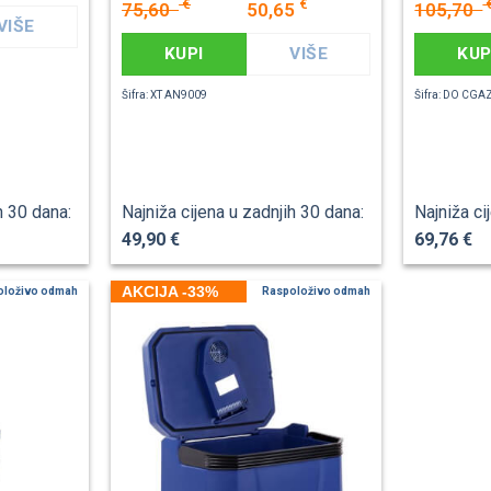
€
€
75,60
50,65
105,70
VIŠE
KUPI
VIŠE
KUP
Šifra: XT AN9009
Šifra: DO CG
h 30 dana:
Najniža cijena u zadnjih 30 dana:
Najniža ci
49,90 €
69,76 €
AKCIJA -33%
oloživo odmah
Raspoloživo odmah