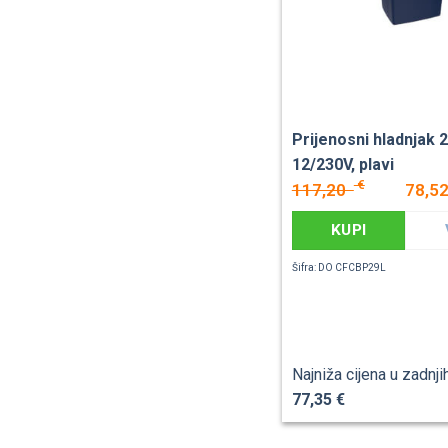
Prijenosni hladnjak 
12/230V, plavi
€
117,20
78,5
KUPI
Šifra: DO CFCBP29L
Najniža cijena u zadnji
77,35 €