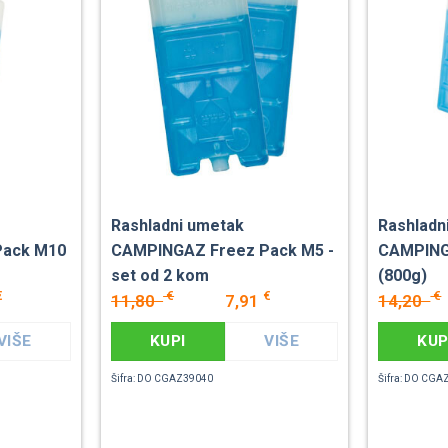
Rashladni umetak
Rashladn
Pack M10
CAMPINGAZ Freez Pack M5 -
CAMPING
set od 2 kom
(800g)
€
€
€
€
11,80
7,91
14,20
VIŠE
KUPI
VIŠE
KUP
Šifra: DO CGAZ39040
Šifra: DO CGA