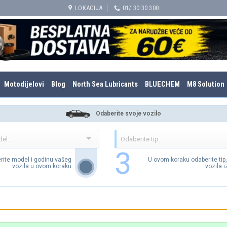
LOKACIJA
01/ 30 30 300
Motodijelovi
Blog
North Sea Lubricants
BLUECHEM
M8 Solution
Odaberite svoje vozilo
3
rite model i godinu vašeg
U ovom koraku odaberite tip
vozila u ovom koraku
vozila 