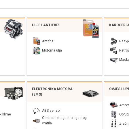
ULJE I ANTIFRIZ
KAROSERI
Antifriz
Rasvj
Motorna ulja
Retrov
Mask
ELEKTRONIKA MOTORA
OVJES I U
(EMS)
Amort
ABS senzor
k klime
Oprug
Centralni magnet bregastog
vratila
Zračni