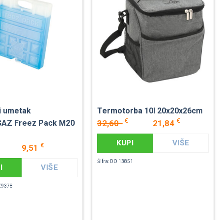
i umetak
Termotorba 10l 20x20x26cm
€
€
32,60
21,84
AZ Freez Pack M20
KUPI
VIŠE
€
9,51
Šifra: DO 13851
I
VIŠE
Z9378