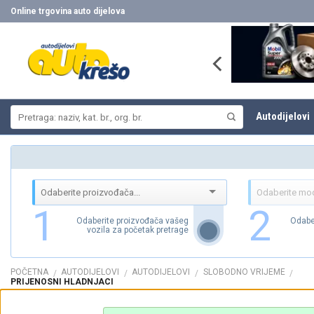
Skip
Online trgovina auto dijelova
to
content
Pretraži:
Autodijelovi
1
2
Odaberite proizvođača vašeg
Odabe
vozila za početak pretrage
POČETNA
AUTODIJELOVI
AUTODIJELOVI
SLOBODNO VRIJEME
/
/
/
/
PRIJENOSNI HLADNJACI