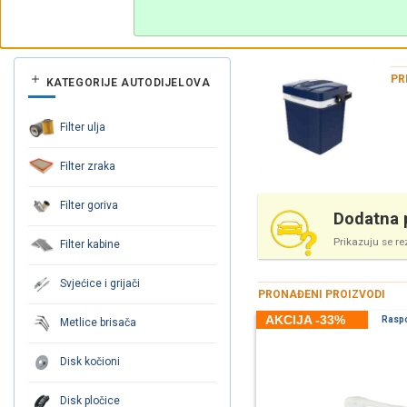
PR
KATEGORIJE AUTODIJELOVA
Filter ulja
Filter zraka
Filter goriva
Dodatna p
Prikazuju se re
Filter kabine
Svjećice i grijači
PRONAĐENI PROIZVODI
AKCIJA -33%
Rasp
Metlice brisača
Disk kočioni
Disk pločice