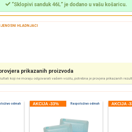
“Sklopivi sanduk 46L” je dodano u vašu košaricu.
IJENOSNI HLADNJACI
rovjera prikazanih proizvoda
zultati koji ne moraju odgovarati vašem vozilu, potrebna je provjera prikazanih rezul
AKCIJA -33%
AKCIJA -
oloživo odmah
Raspoloživo odmah