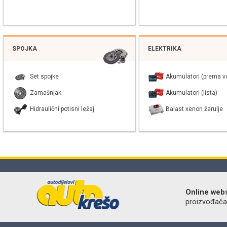
SPOJKA
ELEKTRIKA
Set spojke
Akumulatori (prema vo
Zamašnjak
Akumulatori (lista)
Hidraulični potisni ležaj
Balast xenon žarulje
Online web
proizvođača r