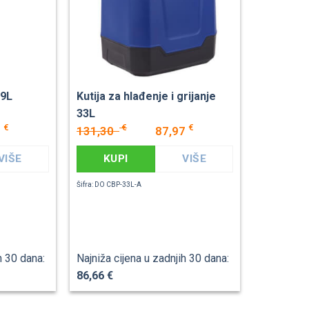
29L
Kutija za hlađenje i grijanje
33L
€
€
€
2
131,30
87,97
VIŠE
KUPI
VIŠE
Šifra: DO CBP-33L-A
h 30 dana:
Najniža cijena u zadnjih 30 dana:
86,66 €