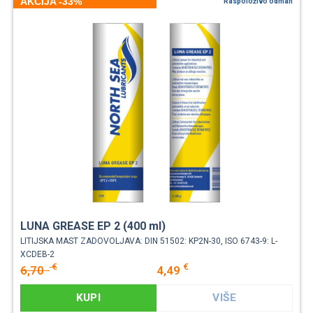
AKCIJA -33%
Raspoloživo odmah
LUNA GREASE EP 2 (400 ml)
LITIJSKA MAST ZADOVOLJAVA: DIN 51502: KP2N-30, ISO 6743-9: L-
XCDEB-2
€
€
6,70
4,49
KUPI
VIŠE