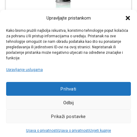
Upravljajte pristankom
VALVOLINE Sprej za otkrivanje
Kako bismo pružili najbolja iskustva, koristimo tehnologije poput kolačića
propuštanja/istjecanja (400ml)
za pohranu i/ili pristup informacijama o uređaju. Pristanak na ove
SPREJ ZA OTKRIVANJE ISTJECANJA I/ILI ZA OTKRIVANJE SUMNJIVIH
tehnologije omogućit će nam obradu podataka kao što su ponašanje
PROPUŠTANJA.
pregledavanja ili jedinstveni ID-ovi na ovoj stranici. Nepristanak ili
€
€
12,21
8,18
povlačenje pristanka može negativno utjecati na određene značajke i
funkcije.
KUPI
VIŠE
Upravljanje uslugama
Šifra: VAL-LEAKDETECTORS400
Prihvati
Najniža cijena u zadnjih 30 dana:
8,06 €
Odbij
Cijena za j.m.:
20,46 €/LIT
Prikaži postavke
AKCIJA -33%
Raspoloživo odmah
Izjava o privatnosti
Izjava o privatnosti
Uvjeti kupnje