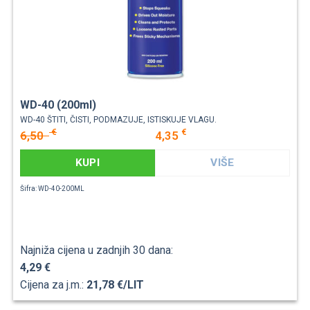
WD-40 (200ml)
WD-40 ŠTITI, ČISTI, PODMAZUJE, ISTISKUJE VLAGU.
€
€
6,50
4,35
KUPI
VIŠE
Šifra: WD-40-200ML
Najniža cijena u zadnjih 30 dana:
4,29 €
Cijena za j.m.:
21,78 €/LIT