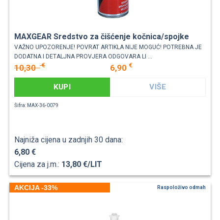
MAXGEAR Sredstvo za čišćenje kočnica/spojke
VAŽNO UPOZORENJE! POVRAT ARTIKLA NIJE MOGUĆ! POTREBNA JE
DODATNA I DETALJNA PROVJERA ODGOVARA LI ...
€
€
10,30
6,90
KUPI
VIŠE
Šifra: MAX-36-0079
Najniža cijena u zadnjih 30 dana:
6,80 €
Cijena za j.m.:
13,80 €/LIT
AKCIJA -33%
Raspoloživo odmah