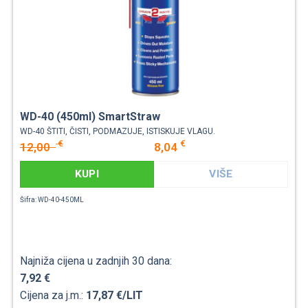
WD-40 (450ml) SmartStraw
WD-40 ŠTITI, ČISTI, PODMAZUJE, ISTISKUJE VLAGU.
€
€
12,00
8,04
KUPI
VIŠE
Šifra: WD-40-450ML
Najniža cijena u zadnjih 30 dana:
7,92 €
Cijena za j.m.:
17,87 €/LIT