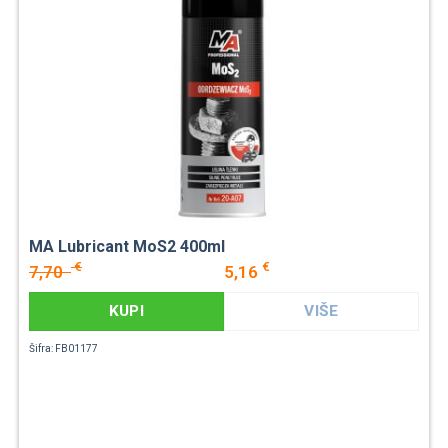
MA Lubricant MoS2 400ml
€
€
7,70
5,16
KUPI
VIŠE
Šifra: FB01177