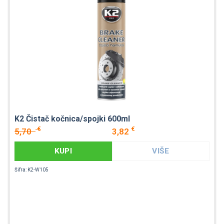
K2 Čistač kočnica/spojki 600ml
€
€
5,70
3,82
KUPI
VIŠE
Šifra: K2-W105