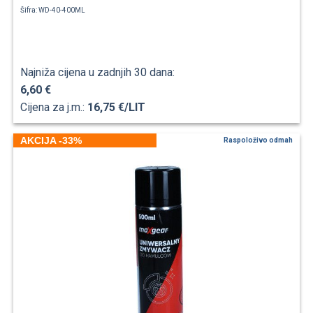
Šifra: WD-40-400ML
Najniža cijena u zadnjih 30 dana:
6,60 €
Cijena za j.m.:
16,75 €/LIT
AKCIJA -33%
Raspoloživo odmah