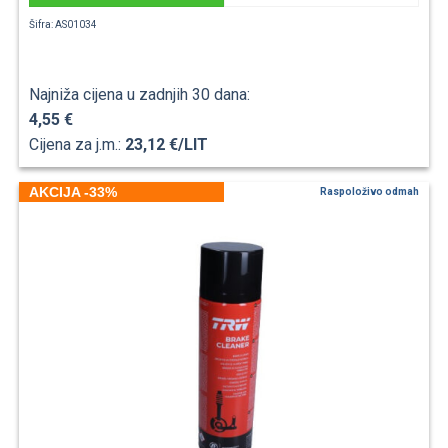
Šifra: AS01034
Najniža cijena u zadnjih 30 dana:
4,55 €
Cijena za j.m.:
23,12 €/LIT
AKCIJA -33%
Raspoloživo odmah