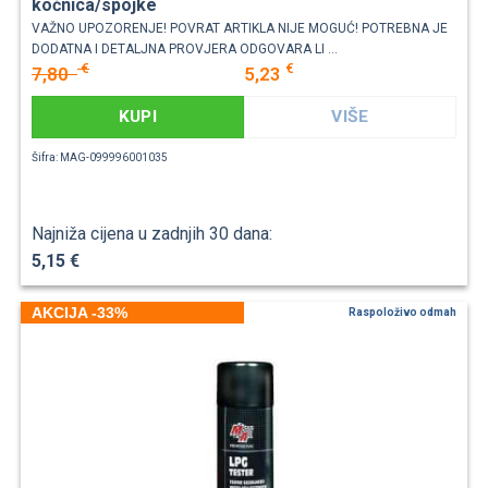
kočnica/spojke
VAŽNO UPOZORENJE! POVRAT ARTIKLA NIJE MOGUĆ! POTREBNA JE
DODATNA I DETALJNA PROVJERA ODGOVARA LI ...
€
€
7,80
5,23
KUPI
VIŠE
Šifra: MAG-099996001035
Najniža cijena u zadnjih 30 dana:
5,15 €
AKCIJA -33%
Raspoloživo odmah