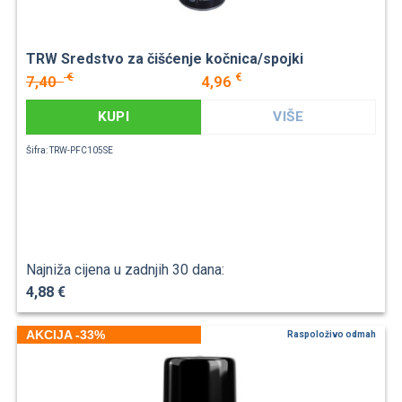
TRW Sredstvo za čišćenje kočnica/spojki
€
€
7,40
4,96
KUPI
VIŠE
Šifra: TRW-PFC105SE
Najniža cijena u zadnjih 30 dana:
4,88 €
AKCIJA -33%
Raspoloživo odmah