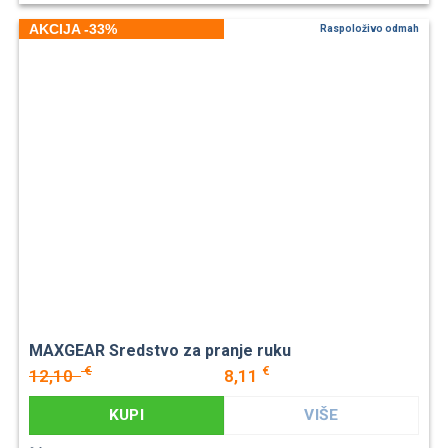
AKCIJA -33%
Raspoloživo odmah
MAXGEAR Sredstvo za pranje ruku
€
€
12,10
8,11
KUPI
VIŠE