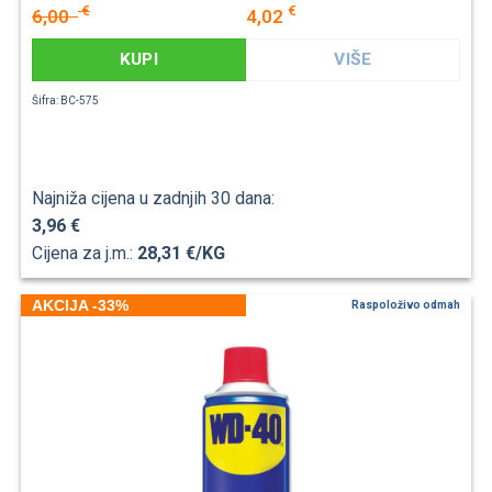
€
€
6,00
4,02
KUPI
VIŠE
Šifra: BC-575
Najniža cijena u zadnjih 30 dana:
3,96 €
Cijena za j.m.:
28,31 €/KG
AKCIJA -33%
Raspoloživo odmah