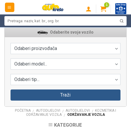
Skip
to
content
Pretraži:
Odaberite svoje vozilo
Odaberi proizvođača
Odaberi model...
Odaberi tip...
Traži
POČETNA
AUTODIJELOVI
AUTODIJELOVI
KOZMETIKA I
/
/
/
ODRŽAVANJE VOZILA
ODRŽAVANJE VOZILA
/
KATEGORIJE