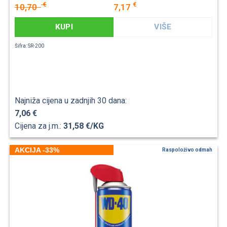
€
€
10,70
7,17
KUPI
VIŠE
Šifra: SR-200
Najniža cijena u zadnjih 30 dana:
7,06 €
Cijena za j.m.:
31,58 €/KG
AKCIJA -33%
Raspoloživo odmah