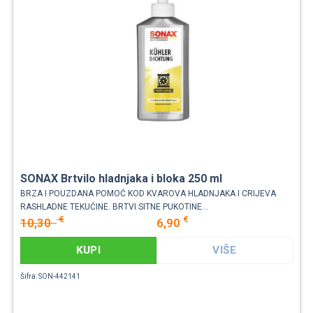
SONAX Brtvilo hladnjaka i bloka 250 ml
BRZA I POUZDANA POMOĆ KOD KVAROVA HLADNJAKA I CRIJEVA
RASHLADNE TEKUĆINE. BRTVI SITNE PUKOTINE...
€
€
10,30
6,90
KUPI
VIŠE
Šifra: SON-442141