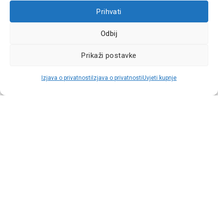
Prihvati
Najniža cijena u zadnjih 30 dana:
Odbij
3,23 €
Prikaži postavke
AKCIJA -33%
Raspoloživo odmah
Izjava o privatnosti
Izjava o privatnosti
Uvjeti kupnje
AMiO Krpe od mikrovlakana 22,5x22,5cm 200g, 12