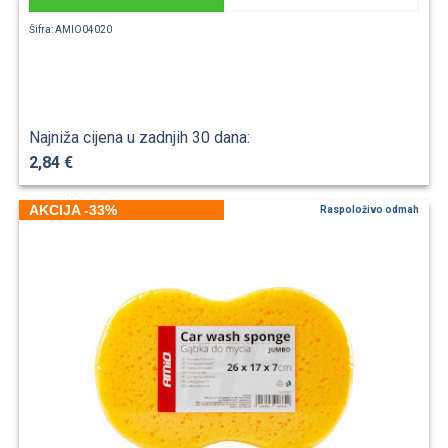
Šifra: AMIO04020
Najniža cijena u zadnjih 30 dana:
2,84 €
AKCIJA -33%
Raspoloživo odmah