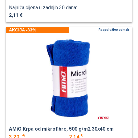
Najniža cijena u zadnjih 30 dana:
2,11 €
AKCIJA -33%
Raspoloživo odmah
AMiO Krpa od mikrofibre, 500 g/m2 30x40 cm
€
€
3,20
2,14