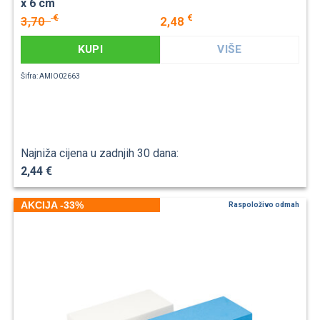
x 6 cm
€
€
3,70
2,48
KUPI
VIŠE
Šifra: AMIO02663
Najniža cijena u zadnjih 30 dana:
2,44 €
AKCIJA -33%
Raspoloživo odmah