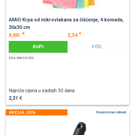
AMiO Krpa od mikrovlakana za čišćenje, 4 komada,
30x30 cm
€
€
3,50
2,34
KUPI
VIŠE
Šifra: AMIO01046
Najniža cijena u zadnjih 30 dana:
2,31 €
AKCIJA -33%
Raspoloživo odmah