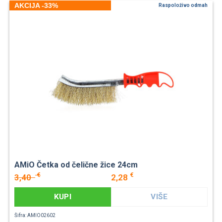
AKCIJA -33%
Raspoloživo odmah
AMiO Četka od čelične žice 24cm
€
€
3,40
2,28
KUPI
VIŠE
Šifra: AMIO02602