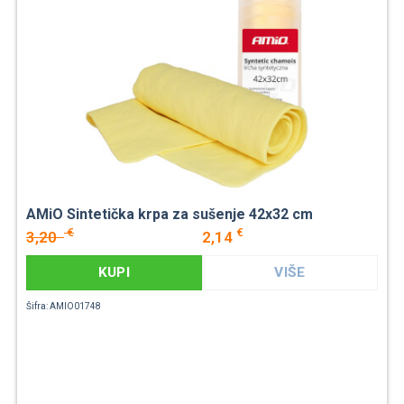
AMiO Sintetička krpa za sušenje 42x32 cm
€
€
3,20
2,14
KUPI
VIŠE
Šifra: AMIO01748