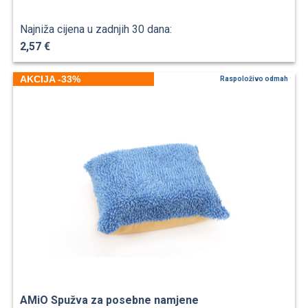
Najniža cijena u zadnjih 30 dana:
2,57 €
AKCIJA -33%
Raspoloživo odmah
AMiO Spužva za posebne namjene