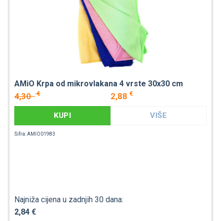
AMiO Krpa od mikrovlakana 4 vrste 30x30 cm
€
€
4,30
2,88
KUPI
VIŠE
Šifra: AMIO01983
Najniža cijena u zadnjih 30 dana:
2,84 €