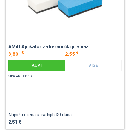
AMiO Aplikator za keramički premaz
€
€
3,80
2,55
KUPI
VIŠE
Šifra: AMIO03714
Najniža cijena u zadnjih 30 dana:
2,51 €