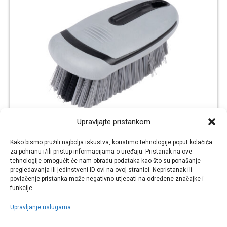
Upravljajte pristankom
AMiO Tekstilna četka za čišćenje tepiha i
Kako bismo pružili najbolja iskustva, koristimo tehnologije poput kolačića
tapecirunga
za pohranu i/ili pristup informacijama o uređaju. Pristanak na ove
€
€
4,90
3,28
tehnologije omogućit će nam obradu podataka kao što su ponašanje
pregledavanja ili jedinstveni ID-ovi na ovoj stranici. Nepristanak ili
KUPI
VIŠE
povlačenje pristanka može negativno utjecati na određene značajke i
funkcije.
Šifra: AMIO04026
Upravljanje uslugama