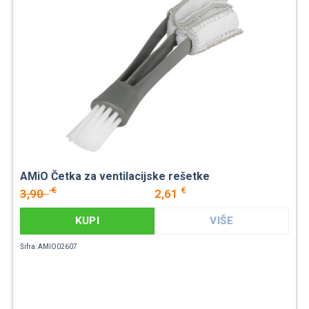
AMiO Četka za ventilacijske rešetke
€
€
3,90
2,61
KUPI
VIŠE
Šifra: AMIO02607