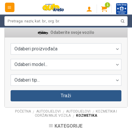
Skip
to
content
Pretraži:
Odaberite svoje vozilo
Odaberi proizvođača
Odaberi model...
Odaberi tip...
Traži
POČETNA
AUTODIJELOVI
AUTODIJELOVI
KOZMETIKA I
/
/
/
ODRŽAVANJE VOZILA
KOZMETIKA
/
KATEGORIJE