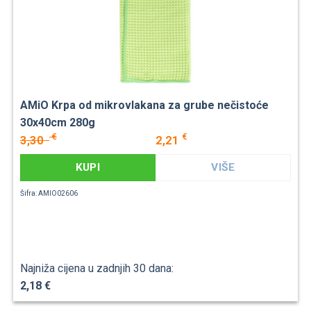
AMiO Krpa od mikrovlakana za grube nečistoće
30x40cm 280g
€
€
3,30
2,21
KUPI
VIŠE
Šifra: AMIO02606
Najniža cijena u zadnjih 30 dana:
2,18 €