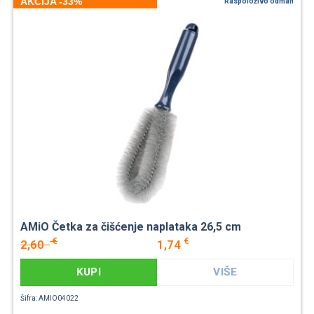
AKCIJA -33%
Raspoloživo odmah
AMiO Četka za čišćenje naplataka 26,5 cm
€
€
2,60
1,74
KUPI
VIŠE
Šifra: AMIO04022