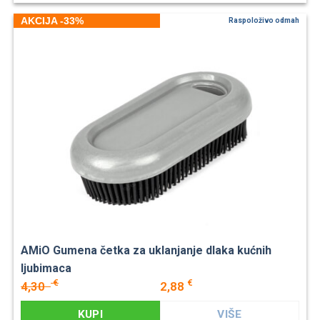
AKCIJA -33%
Raspoloživo odmah
AMiO Gumena četka za uklanjanje dlaka kućnih
ljubimaca
€
€
4,30
2,88
KUPI
VIŠE