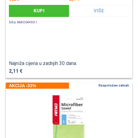
KUPI
VIŠE
Šifra: AMIO04490-1
Najniža cijena u zadnjih 30 dana:
2,11 €
AKCIJA -33%
Raspoloživo odmah