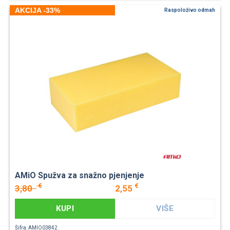
AKCIJA -33%
Raspoloživo odmah
AMiO Spužva za snažno pjenjenje
€
€
3,80
2,55
KUPI
VIŠE
Šifra: AMIO03842