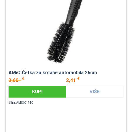
AMiO Četka za kotače automobila 26cm
€
€
3,60
2,41
KUPI
VIŠE
Šifra: AMIO01740