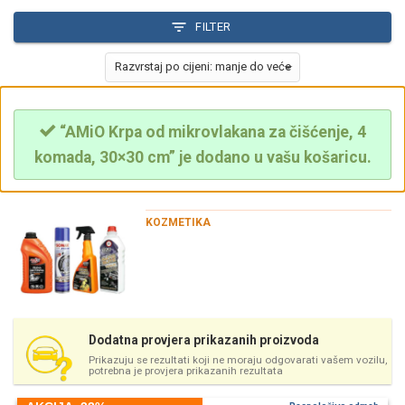
FILTER
“AMiO Krpa od mikrovlakana za čišćenje, 4
komada, 30×30 cm” je dodano u vašu košaricu.
KOZMETIKA
Dodatna provjera prikazanih proizvoda
Prikazuju se rezultati koji ne moraju odgovarati vašem vozilu,
potrebna je provjera prikazanih rezultata