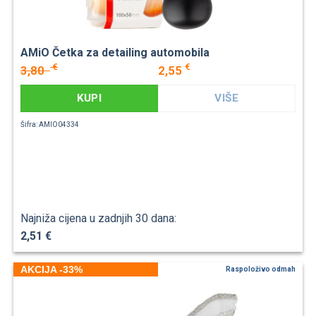
AMiO Četka za detailing automobila
€
€
3,80
2,55
KUPI
VIŠE
Šifra: AMIO04334
Najniža cijena u zadnjih 30 dana:
2,51 €
AKCIJA -33%
Raspoloživo odmah