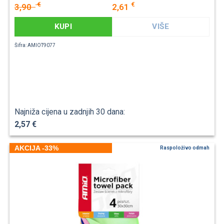
€
€
3,90
2,61
KUPI
VIŠE
Šifra: AMIOT9077
Najniža cijena u zadnjih 30 dana:
2,57 €
AKCIJA -33%
Raspoloživo odmah