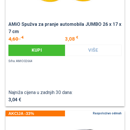
AMiO Spužva za pranje automobila JUMBO 26 x 17 x
7 cm
€
€
4,60
3,08
KUPI
VIŠE
Šifra: AMIO02664
Najniža cijena u zadnjih 30 dana:
3,04 €
AKCIJA -33%
Raspoloživo odmah