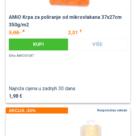
AMiO Krpa za poliranje od mikrovlakana 37x27cm
350g/m2
€
€
3,00
2,01
KUPI
VIŠE
Šifra: AMIO01047
Najniža cijena u zadnjih 30 dana:
1,98 €
AKCIJA -33%
Raspoloživo odmah