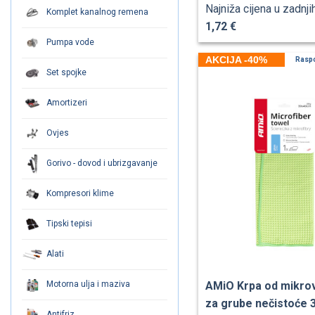
Najniža cijena u zadnji
Komplet kanalnog remena
1,72 €
Pumpa vode
AKCIJA -40%
Rasp
Set spojke
Amortizeri
Ovjes
Gorivo - dovod i ubrizgavanje
Kompresori klime
Tipski tepisi
Alati
Motorna ulja i maziva
AMiO Krpa od mikro
za grube nečistoće
Antifriz