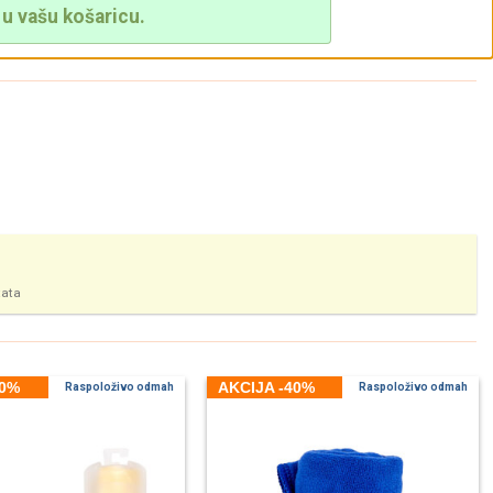
u vašu košaricu.
tata
40%
AKCIJA -40%
Raspoloživo odmah
Raspoloživo odmah