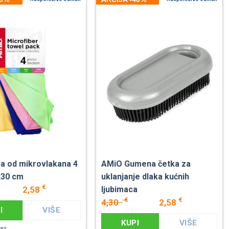
a od mikrovlakana 4
AMiO Gumena četka za
x30 cm
uklanjanje dlaka kućnih
€
2,58
ljubimaca
€
€
4,30
2,58
I
VIŠE
KUPI
VIŠE