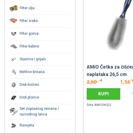
Filter ulja
Filter zraka
Filter goriva
Filter kabine
Svjećice i grijači
AMiO Četka za čišće
Metlice brisača
naplataka 26,5 cm
€
2,60
1,56
Disk kočioni
KUPI
Disk pločice
Šifra: AMIO04022
Set zupčastog remena /
razvodnog lanca
Rasvjeta