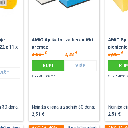
nje
AMiO Aplikator za keramički
AMiO Spu
2 x 11 x
premaz
pjenjenje
€
€
€
3,80
2,28
3,80
€
KUPI
VIŠE
KUP
VIŠE
Šifra: AMIO03714
Šifra: AMIO03
h 30 dana:
Najniža cijena u zadnjih 30 dana:
Najniža ci
2,51 €
2,51 €
AKCIJA -40%
AKCIJA -
oloživo odmah
Raspoloživo odmah