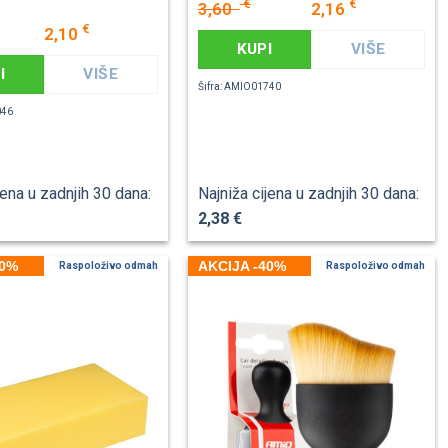
€
€
3,60
2,16
€
2,10
KUPI
VIŠE
I
VIŠE
Šifra: AMIO01740
046
jena u zadnjih 30 dana:
Najniža cijena u zadnjih 30 dana:
2,38 €
40%
AKCIJA -40%
Raspoloživo odmah
Raspoloživo odmah