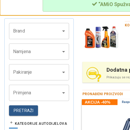
“AMiO Spužva 
KO
Brand
Namjena
Dodatna p
Pakiranje
Prikazuju se re
Primjena
PRONAĐENI PROIZVODI
AKCIJA -40%
Rasp
PRETRAŽI
KATEGORIJE AUTODIJELOVA