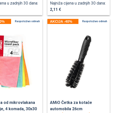
jena u zadnjih 30 dana:
Najniža cijena u zadnjih 30 dana:
2,11 €
40%
AKCIJA -40%
Raspoloživo odmah
Raspoloživo odmah
a od mikrovlakana
AMiO Četka za kotače
je, 4 komada, 30x30
automobila 26cm