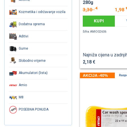
280g
€
3,30
1,98
Kozmetika i održavanje vozila
KUPI
Dodatna oprema
Šifra: AMIO02606
Aditivi
Gume
Najniža cijena u zadnji
Slobodno vrijeme
2,18 €
Akumulatori (lista)
AKCIJA -40%
Rasp
Amio
M8
POSEBNA PONUDA