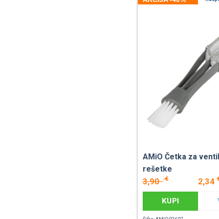
AMiO Četka za venti
rešetke
€
3,90
2,34
KUPI