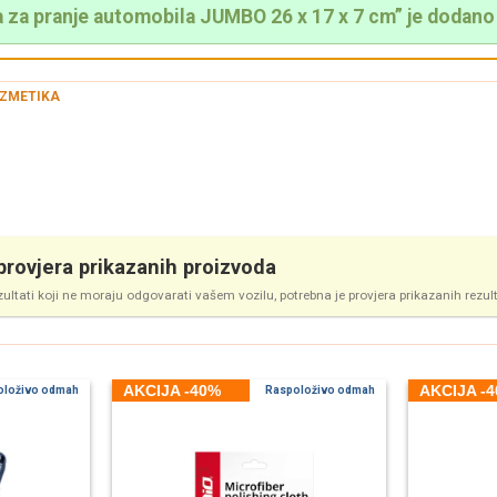
za pranje automobila JUMBO 26 x 17 x 7 cm” je dodano 
ZMETIKA
rovjera prikazanih proizvoda
zultati koji ne moraju odgovarati vašem vozilu, potrebna je provjera prikazanih rezul
AKCIJA -40%
AKCIJA -
oloživo odmah
Raspoloživo odmah