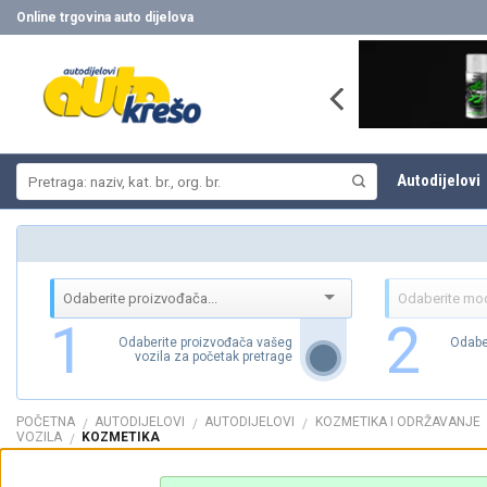
Skip
Online trgovina auto dijelova
to
content
Pretraži:
Autodijelovi
1
2
Odaberite proizvođača vašeg
Odabe
vozila za početak pretrage
POČETNA
AUTODIJELOVI
AUTODIJELOVI
KOZMETIKA I ODRŽAVANJE
/
/
/
VOZILA
KOZMETIKA
/