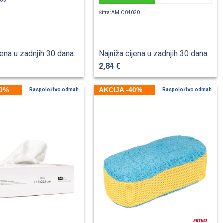
983
Šifra: AMIO04020
jena u zadnjih 30 dana:
Najniža cijena u zadnjih 30 dana:
2,84 €
40%
AKCIJA -40%
Raspoloživo odmah
Raspoloživo odmah