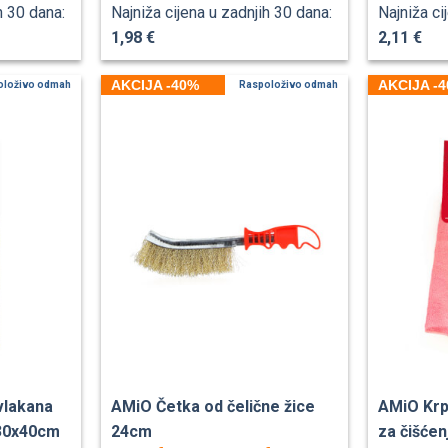
h 30 dana:
Najniža cijena u zadnjih 30 dana:
Najniža ci
1,98 €
2,11 €
AKCIJA -40%
AKCIJA -
oloživo odmah
Raspoloživo odmah
vlakana
AMiO Četka od čelične žice
AMiO Krp
 30x40cm
24cm
za čišćen