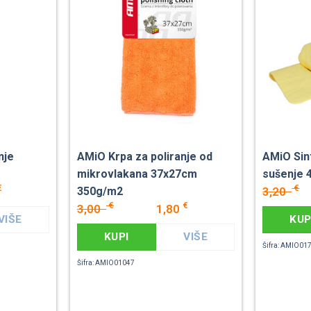
nje
AMiO Krpa za poliranje od
AMiO Sin
mikrovlakana 37x27cm
sušenje 
€
€
3,20
350g/m2
€
€
3,00
1,80
VIŠE
KUP
KUPI
VIŠE
Šifra: AMIO01
Šifra: AMIO01047