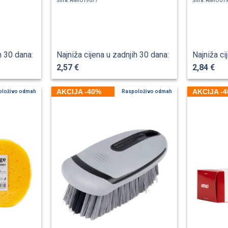
Šifra: AMIOT9077
Šifra: AMIO01
h 30 dana:
Najniža cijena u zadnjih 30 dana:
Najniža ci
2,57 €
2,84 €
AKCIJA -40%
AKCIJA -
oloživo odmah
Raspoloživo odmah