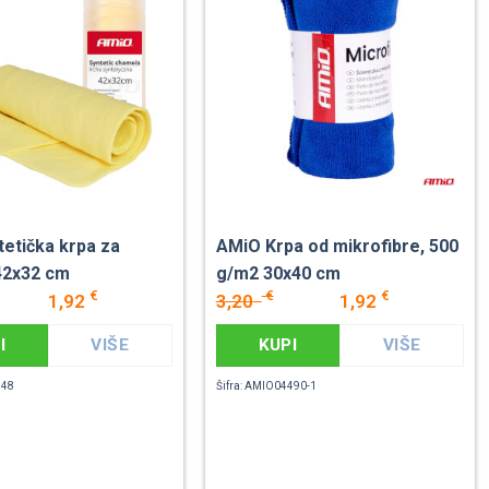
tetička krpa za
AMiO Krpa od mikrofibre, 500
42x32 cm
g/m2 30x40 cm
€
€
€
1,92
3,20
1,92
I
VIŠE
KUPI
VIŠE
748
Šifra: AMIO04490-1