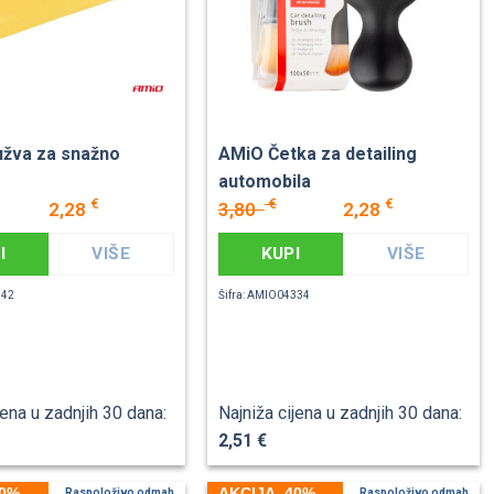
žva za snažno
AMiO Četka za detailing
automobila
€
€
€
2,28
3,80
2,28
I
VIŠE
KUPI
VIŠE
842
Šifra: AMIO04334
jena u zadnjih 30 dana:
Najniža cijena u zadnjih 30 dana:
2,51 €
40%
AKCIJA -40%
Raspoloživo odmah
Raspoloživo odmah