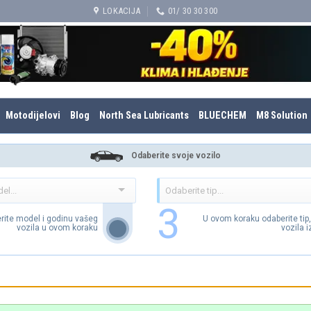
LOKACIJA
01/ 30 30 300
Motodijelovi
Blog
North Sea Lubricants
BLUECHEM
M8 Solution
Odaberite svoje vozilo
3
rite model i godinu vašeg
U ovom koraku odaberite tip
vozila u ovom koraku
vozila 