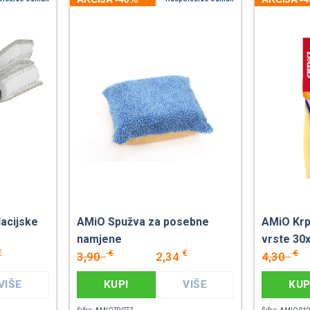
lacijske
AMiO Spužva za posebne
AMiO Krp
namjene
vrste 30
€
€
€
€
3,90
2,34
4,30
VIŠE
KUPI
VIŠE
KUP