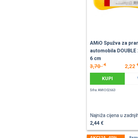
AMiO Spužva za pra
automobila DOUBLE 2
6 cm
€
3,70
2,22
KUPI
Šifra: AMIO02663
Najniža cijena u zadnji
2,44 €
AKCIJA -40%
Rasp