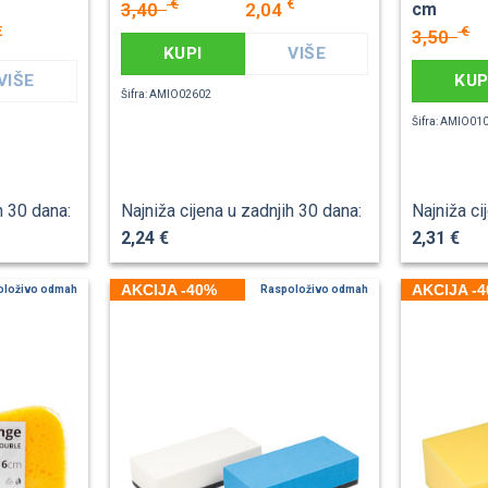
€
€
3,40
2,04
cm
€
€
3,50
KUPI
VIŠE
VIŠE
KUP
Šifra: AMIO02602
Šifra: AMIO01
h 30 dana:
Najniža cijena u zadnjih 30 dana:
Najniža ci
2,24 €
2,31 €
AKCIJA -40%
AKCIJA -
oloživo odmah
Raspoloživo odmah