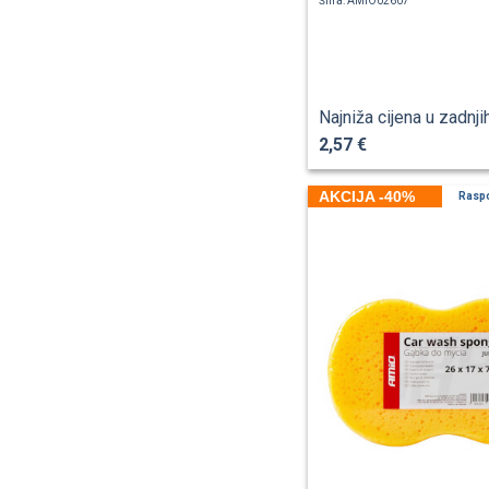
Šifra: AMIO02607
Najniža cijena u zadnji
2,57 €
AKCIJA -40%
Rasp